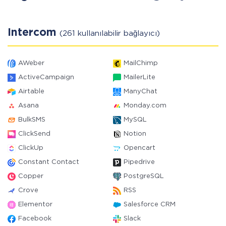
Intercom
(261 kullanılabilir bağlayıcı)
AWeber
MailChimp
ActiveCampaign
MailerLite
Airtable
ManyChat
Asana
Monday.com
BulkSMS
MySQL
ClickSend
Notion
ClickUp
Opencart
Constant Contact
Pipedrive
Copper
PostgreSQL
Crove
RSS
Elementor
Salesforce CRM
Facebook
Slack