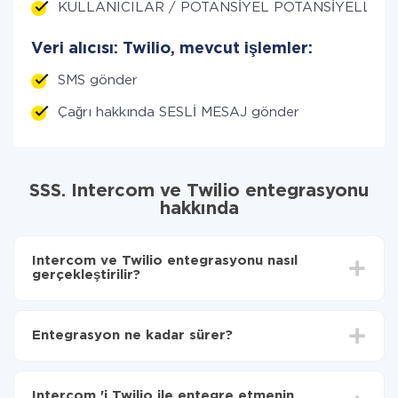
KULLANICILAR / POTANSİYEL POTANSİYELLER ED
Veri alıcısı: Twilio, mevcut işlemler:
SMS gönder
Çağrı hakkında SESLİ MESAJ gönder
SSS. Intercom ve Twilio entegrasyonu
hakkında
Intercom ve Twilio entegrasyonu nasıl
gerçekleştirilir?
İlk olarak,
'ı ApiX-Drive
'a kaydetmeniz gerekir.
Intercom 'den Twilio'ye hangi verilerin aktarılacağını
Entegrasyon ne kadar sürer?
seçin
Otomatik güncellemeyi aç
Entegre etmek istediğiniz sisteme bağlı olarak kurulum
Artık veriler otomatik olarak Intercom 'den Twilio'ye
süresi 5 ile 30 dakika arasında değişebilir. Ortalama
aktarılacaktır.
Intercom 'i Twilio ile entegre etmenin