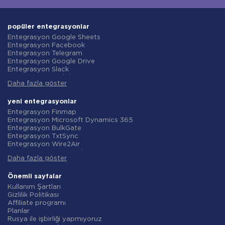
popüler entegrasyonlar
Entegrasyon Google Sheets
Entegrasyon Facebook
Entegrasyon Telegram
Entegrasyon Google Drive
Entegrasyon Slack
Entegrasyon MailChimp
Daha fazla göster
Entegrasyon Gmail
Entegrasyon Trello
Entegrasyon ClickUp
yeni entegrasyonlar
Entegrasyon Airtable
Entegrasyon Finmap
Entegrasyon Google Contacts
Entegrasyon Microsoft Dynamics 365
Entegrasyon OpenAI (ChatGPT)
Entegrasyon BulkGate
Entegrasyon Instagram
Entegrasyon TxtSync
Entegrasyon ActiveCampaign
Entegrasyon Wire2Air
Entegrasyon Typeform
Entegrasyon Corezoid
Entegrasyon Salesforce CRM
Daha fazla göster
Entegrasyon Infobip
Entegrasyon Monday.com
Entegrasyon Instasent
Entegrasyon Notion
Entegrasyon AtomPark
Önemli sayfalar
Entegrasyon Stripe
Entegrasyon TXTImpact
Kullanım Şartları
Entegrasyon AWeber
Entegrasyon Campaign Monitor
Gizlilik Politikası
Entegrasyon Asana
Entegrasyon CM.com
Affiliate programı
Entegrasyon ZOHO CRM
Entegrasyon D7 Networks
Planlar
Entegrasyon Webhooks
Entegrasyon SMS.to
Rusya ile işbirliği yapmıyoruz
Entegrasyon GetResponse
Entegrasyon SMSGlobal