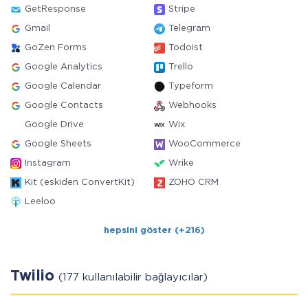
GetResponse
Stripe
Gmail
Telegram
GoZen Forms
Todoist
Google Analytics
Trello
Google Calendar
Typeform
Google Contacts
Webhooks
Google Drive
Wix
Google Sheets
WooCommerce
Instagram
Wrike
Kit (eskiden ConvertKit)
ZOHO CRM
Leeloo
hepsini göster (+216)
Twilio
(177 kullanılabilir bağlayıcılar)