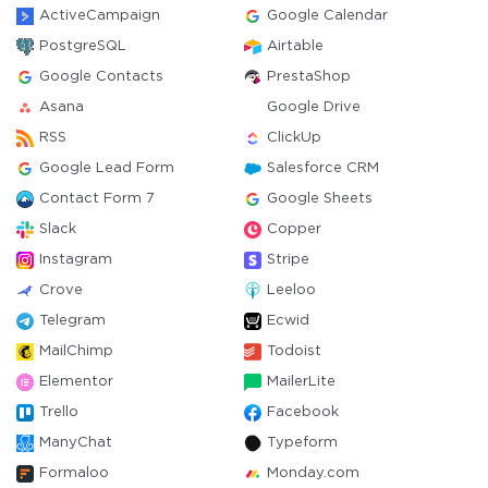
ActiveCampaign
Google Calendar
PostgreSQL
Airtable
Google Contacts
PrestaShop
Asana
Google Drive
RSS
ClickUp
Google Lead Form
Salesforce CRM
Contact Form 7
Google Sheets
Slack
Copper
Instagram
Stripe
Crove
Leeloo
Telegram
Ecwid
MailChimp
Todoist
Elementor
MailerLite
Trello
Facebook
ManyChat
Typeform
Formaloo
Monday.com