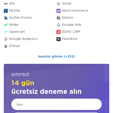
Wix
Gmail
MySQL
WooCommerce
GoZen Forms
Notion
Wrike
Google Ads
Opencart
ZOHO CRM
Google Analytics
Pipedrive
iCloud
hepsini göster (+132)
sınırsız
14 gün
ücretsiz deneme alın