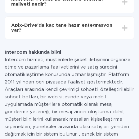
olarak, 10-15 dakika sürer.
maliyeti nedir?
Tüm işlevler tüm tarife planlarında mevcut olduğundan
entegrasyon için ödeme yapmanız gerekmez.
Apix-Drive'da kaç tane hazır entegrasyon
Hizmetimiz aracılığıyla yalnızca bir sisteminizden
var?
diğerine aktarılan veri miktarı için ödeme yaparsınız.
Ayda az miktarda veriye sahipseniz, ücretsiz bir plan
Şu anda Intercom ve Twilio yanında 296 +
kullanabilir ve gerekirse ücretli bir plana geçebilirsiniz.
entegrasyonlarımız var
tarifeleri
hakkında daha fazla bilgi.
Intercom hakkında bilgi
Intercom hizmeti, müşterilerle şirket iletişimini organize
etme ve pazarlama faaliyetlerini ve satış sürecini
otomatikleştirme konusunda uzmanlaşmıştır. Platform
2011 yılından beri piyasada faaliyet göstermektedir.
Araçları arasında kendi çevrimiçi sohbeti, özelleştirilebilir
sohbet botları, bir web sitesinde veya mobil
uygulamada müşterilere otomatik olarak mesaj
gönderme yeteneği, bir mesaj zinciri oluşturma dahil,
müşteri bilgilerini kullanarak mesajları kişiselleştirme
seçenekleri, yöneticiler arasında olası satışları yeniden
dağıtmak için bir sistem bulunur. , esnek bir sistem