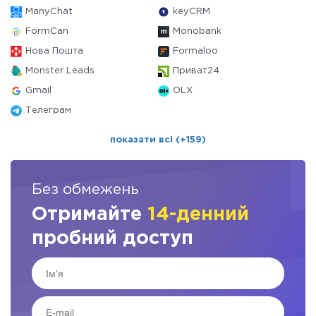
ManyChat
keyCRM
FormCan
Monobank
Нова Пошта
Formaloo
Monster Leads
Приват24
Gmail
OLX
Телеграм
показати всі (+159)
Без обмежень
Отримайте
14-денний
пробний доступ