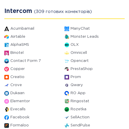
Intercom
(309 готових конекторів)
Acumbamail
ManyChat
Airtable
Monster Leads
AlphaSMS
OLX
Binotel
Omnicell
Contact Form 7
Opencart
Copper
PrestaShop
Creatio
Prom
Crove
Qwary
Dukaan
RO App
Elementor
Ringostat
Evecalls
Rozetka
Facebook
SellAction
Formaloo
SendPulse