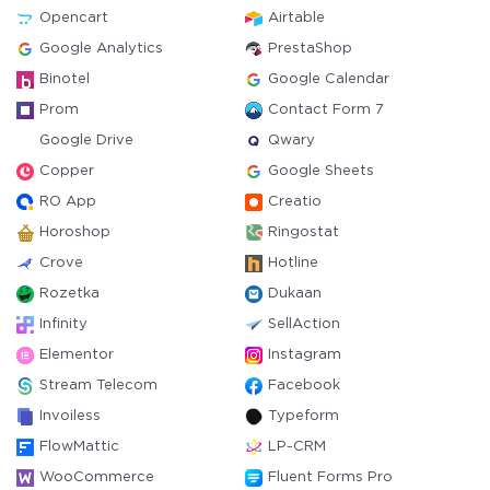
Opencart
Airtable
Google Analytics
PrestaShop
Binotel
Google Calendar
Prom
Contact Form 7
Google Drive
Qwary
Copper
Google Sheets
RO App
Creatio
Horoshop
Ringostat
Crove
Hotline
Rozetka
Dukaan
Infinity
SellAction
Elementor
Instagram
Stream Telecom
Facebook
Invoiless
Typeform
FlowMattic
LP-CRM
WooCommerce
Fluent Forms Pro