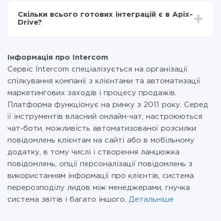
всіх тарифах доступний повністю весь функціонал.
Скільки всього готових інтеграцій є в Apix-
Ви оплачуєте лише кількість даних, які за фактом
Drive?
передаються з однієї вашої системи в іншу через
наш сервіс. Якщо у вас кількість даних в місяць
На даний час у нас готово 400+ інтеграцій крім
невелика, можете сміливо користуватися
Intercom і Twilio
безкоштовним тарифом або перейти на платний,
Інформація про Intercom
при необхідності. Детальніше про
тарифи
.
Сервіс Intercom спеціалізується на організації
спілкування компанії з клієнтами та автоматизації
маркетингових заходів і процесу продажів.
Платформа функціонує на ринку з 2011 року. Серед
її інструментів власний онлайн-чат, настроюються
чат-боти, можливість автоматизованої розсилки
повідомлень клієнтам на сайті або в мобільному
додатку, в тому числі і створення ланцюжка
повідомлень, опції персоналізації повідомлень з
використанням інформації про клієнтів, система
перерозподілу лидов між менеджерами, гнучка
система звітів і багато іншого.
Детальніше