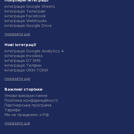
Популярні інтеграції
Інтеграція Google Sheets
Інтеграція Телеграм
Інтеграція Facebook
Інтеграція Webhooks
Інтеграція Google Drive
Інтеграція Opencart
показати ще
Інтеграція Gmail
Інтеграція Нова Пошта
Інтеграція Rozetka
Нові інтеграції
Інтеграція OpenAI (ChatGPT)
Інтеграція Google Analytics 4
Інтеграція Binotel
Інтеграція Invoiless
Інтеграція Prom
Інтеграція D7 SMS
Інтеграція Приват24
Інтеграція Телфин
Інтеграція OLX
Інтеграція ОКИ-ТОКИ
Інтеграція TurboSMS
Інтеграція Finmap
Інтеграція SendPulse
показати ще
Інтеграція Microsoft Dynamics 365
Інтеграція Horoshop
Інтеграція BulkGate
Інтеграція Stream Telecom
Інтеграція TxtSync
Важливі сторінки
Інтеграція Instagram
Інтеграція Wire2Air
Умови використання
Інтеграція Google Analytics
Інтеграція Corezoid
Політика конфіденційності
Інтеграція Creatio
Інтеграція Infobip
Партнерська програма
Інтеграція Ringostat
Інтеграція Instasent
Тарифи
Інтеграція Google Calendar
Інтеграція AtomPark
Ми не працюємо з РФ
Інтеграція Airtable
Інтеграція TXTImpact
Політика повернення коштів
Інтеграція RO App
Інтеграція Campaign Monitor
показати ще
Індивідуальна розробка
Інтеграція WooCommerce
Інтеграція CM.com
Умови партнерської програми
Інтеграція Crove
Інтеграція D7 Networks