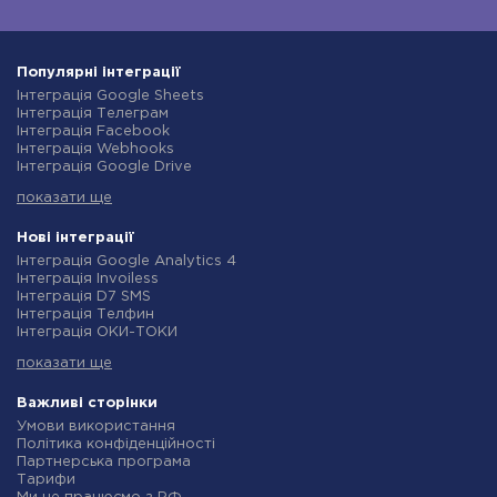
Популярні інтеграції
Інтеграція Google Sheets
Інтеграція Телеграм
Інтеграція Facebook
Інтеграція Webhooks
Інтеграція Google Drive
Інтеграція Opencart
показати ще
Інтеграція Gmail
Інтеграція Нова Пошта
Інтеграція Rozetka
Нові інтеграції
Інтеграція OpenAI (ChatGPT)
Інтеграція Google Analytics 4
Інтеграція Binotel
Інтеграція Invoiless
Інтеграція Prom
Інтеграція D7 SMS
Інтеграція Приват24
Інтеграція Телфин
Інтеграція OLX
Інтеграція ОКИ-ТОКИ
Інтеграція TurboSMS
Інтеграція Finmap
Інтеграція SendPulse
показати ще
Інтеграція Microsoft Dynamics 365
Інтеграція Horoshop
Інтеграція BulkGate
Інтеграція Stream Telecom
Інтеграція TxtSync
Важливі сторінки
Інтеграція Instagram
Інтеграція Wire2Air
Умови використання
Інтеграція Google Analytics
Інтеграція Corezoid
Політика конфіденційності
Інтеграція Creatio
Інтеграція Infobip
Партнерська програма
Інтеграція Ringostat
Інтеграція Instasent
Тарифи
Інтеграція Google Calendar
Інтеграція AtomPark