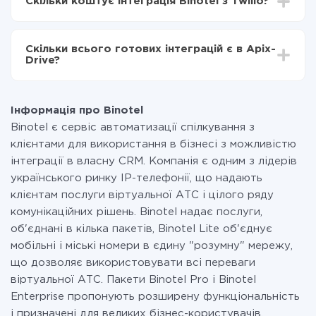
Скільки коштує інтеграція Binotel з Twilio?
становити від 5-ти до 30-хвилин. У середньому
налаштування займає 10-15 хвилин.
За саму інтеграцію нічого платити не потрібно і на
всіх тарифах доступний повністю весь функціонал.
Скільки всього готових інтеграцій є в Apix-
Ви оплачуєте лише кількість даних, які за фактом
Drive?
передаються з однієї вашої системи в іншу через
наш сервіс. Якщо у вас кількість даних в місяць
На даний час у нас готово 400+ інтеграцій крім
невелика, можете сміливо користуватися
Binotel і Twilio
безкоштовним тарифом або перейти на платний,
Інформація про Binotel
при необхідності. Детальніше про
тарифи
.
Binotel є сервіс автоматизації спілкування з
клієнтами для використання в бізнесі з можливістю
інтеграції в власну CRM. Компанія є одним з лідерів
українського ринку IP-телефонії, що надають
клієнтам послуги віртуальної АТС і цілого ряду
комунікаційних рішень. Binotel надає послуги,
об'єднані в кілька пакетів, Binotel Lite об'єднує
мобільні і міські номери в єдину "розумну" мережу,
що дозволяє використовувати всі переваги
віртуальної АТС. Пакети Binotel Pro і Binotel
Enterprise пропонують розширену функціональність
і призначені для великих бізнес-користувачів.