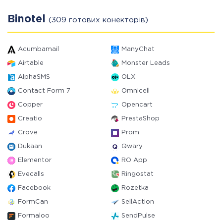
Binotel
(309 готових конекторів)
Acumbamail
ManyChat
Airtable
Monster Leads
AlphaSMS
OLX
Contact Form 7
Omnicell
Copper
Opencart
Creatio
PrestaShop
Crove
Prom
Dukaan
Qwary
Elementor
RO App
Evecalls
Ringostat
Facebook
Rozetka
FormCan
SellAction
Formaloo
SendPulse