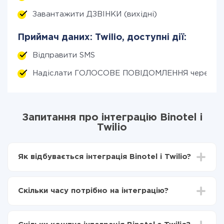
Завантажити ДЗВІНКИ (вихідні)
Приймач даних: Twilio, доступні дії:
Відправити SMS
Надіслати ГОЛОСОВЕ ПОВІДОМЛЕННЯ через дз
Запитання про інтеграцію Binotel і
Twilio
Як відбувається інтеграція Binotel і Twilio?
Для початку потрібно
зареєструватися в ApiX-
Drive
Скільки часу потрібно на інтеграцію?
Вибираєте які дані передавати з Binotel в Twilio
Включаєте автооновлення
Залежно від системи, з якої ви будете робити
Тепер дані будуть автоматично передаватися з
інтеграцію, час налаштування може відрізнятися і
Binotel в Twilio