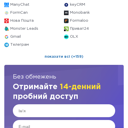
ManyChat
keyCRM
FormCan
Monobank
Нова Пошта
Formaloo
Monster Leads
Приват24
Gmail
OLX
Телеграм
показати всі (+159)
Без обмежень
Отримайте
14-денний
пробний доступ