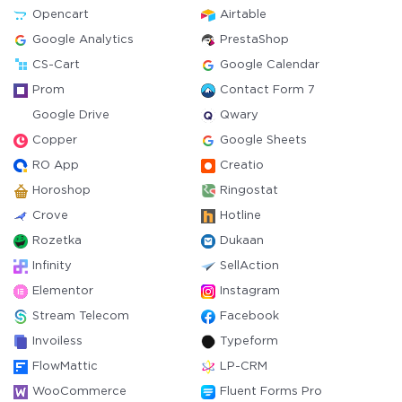
Opencart
Airtable
Google Analytics
PrestaShop
CS-Cart
Google Calendar
Prom
Contact Form 7
Google Drive
Qwary
Copper
Google Sheets
RO App
Creatio
Horoshop
Ringostat
Crove
Hotline
Rozetka
Dukaan
Infinity
SellAction
Elementor
Instagram
Stream Telecom
Facebook
Invoiless
Typeform
FlowMattic
LP-CRM
WooCommerce
Fluent Forms Pro