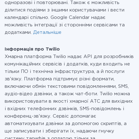
одноразові і повторювані. Також є можливість
ділитися подіями з іншими користувачами і вести
календарі спільно. Google Calendar надає
можливість інтеграції зі сторонніми сервісами та
додатками.
Детальніше
Інформація про Twilio
Хмарна платформа Twilio надає API для розробників
комунікаційних сервісів і додатків, куди входить не
тільки ПО і технічна інфраструктура, а й послуги
зв'язку. Платформа підтримує різні формати,
включаючи обмін текстовими повідомленнями, SMS,
аудіо-відео дзвінки, а також чат-боти. Twilio можна
використовувати в якості хмарної АТС для вихідних
і вхідних телефонних дзвінків, SMS-повідомлень і
конференц-зв'язку. Сервіс допомагає
автоматизувати дзвінки за допомогою скриптів, а
ще записувати і зберігати їх, надаючи гнучку
систему тарифів з оплатою тільки за