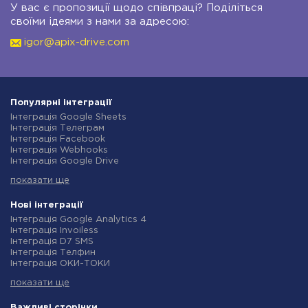
У вас є пропозиції щодо співпраці? Поділіться
своїми ідеями з нами за адресою:
igor@apix-drive.com
Популярні інтеграції
Інтеграція Google Sheets
Інтеграція Телеграм
Інтеграція Facebook
Інтеграція Webhooks
Інтеграція Google Drive
Інтеграція Opencart
показати ще
Інтеграція Gmail
Інтеграція Нова Пошта
Інтеграція Rozetka
Нові інтеграції
Інтеграція OpenAI (ChatGPT)
Інтеграція Google Analytics 4
Інтеграція Binotel
Інтеграція Invoiless
Інтеграція Prom
Інтеграція D7 SMS
Інтеграція Приват24
Інтеграція Телфин
Інтеграція OLX
Інтеграція ОКИ-ТОКИ
Інтеграція TurboSMS
Інтеграція Finmap
Інтеграція SendPulse
показати ще
Інтеграція Microsoft Dynamics 365
Інтеграція Horoshop
Інтеграція BulkGate
Інтеграція Stream Telecom
Інтеграція TxtSync
Важливі сторінки