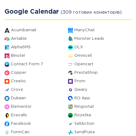
Google Calendar
(309 готових конекторів)
Acumbamail
ManyChat
Airtable
Monster Leads
AlphaSMS
OLX
Binotel
Omnicell
Contact Form 7
Opencart
Copper
PrestaShop
Creatio
Prom
Crove
Qwary
Dukaan
RO App
Elementor
Ringostat
Evecalls
Rozetka
Facebook
SellAction
FormCan
SendPulse