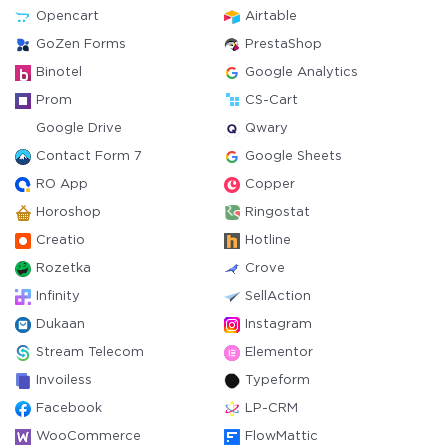
Opencart
Airtable
GoZen Forms
PrestaShop
Binotel
Google Analytics
Prom
CS-Cart
Google Drive
Qwary
Contact Form 7
Google Sheets
RO App
Copper
Horoshop
Ringostat
Creatio
Hotline
Rozetka
Crove
Infinity
SellAction
Dukaan
Instagram
Stream Telecom
Elementor
Invoiless
Typeform
Facebook
LP-CRM
WooCommerce
FlowMattic