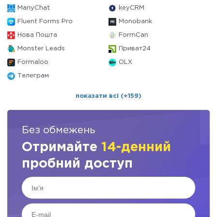
ManyChat
keyCRM
Fluent Forms Pro
Monobank
Нова Пошта
FormCan
Monster Leads
Приват24
Formaloo
OLX
Телеграм
показати всі (+159)
Без обмежень
Отримайте
14-денний
пробний доступ