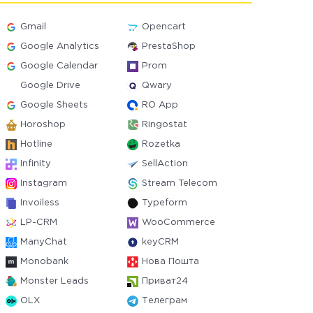
Gmail
Opencart
Google Analytics
PrestaShop
Google Calendar
Prom
Google Drive
Qwary
Google Sheets
RO App
Horoshop
Ringostat
Hotline
Rozetka
Infinity
SellAction
Instagram
Stream Telecom
Invoiless
Typeform
LP-CRM
WooCommerce
ManyChat
keyCRM
Monobank
Нова Пошта
Monster Leads
Приват24
OLX
Телеграм