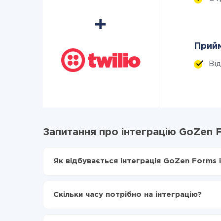
Прийм
Ві
Запитання про інтеграцію GoZen Fo
Як відбувається інтеграція GoZen Forms і 
Для початку потрібно
зареєструватися в Api
Вибираєте які дані передавати з GoZen Forms
Скільки часу потрібно на інтеграцію?
Включаєте автооновлення
Тепер дані будуть автоматично передаватися
Залежно від системи, з якої ви будете робити і