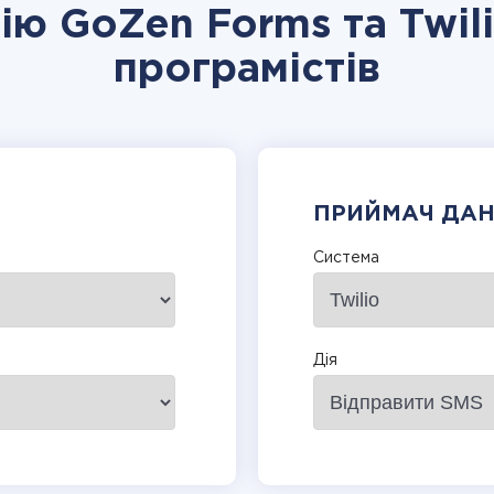
ію GoZen Forms та Twil
програмістів
ПРИЙМАЧ ДА
Система
Дія