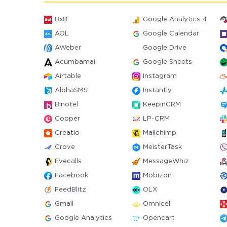
8x8
Google Analytics 4
AOL
Google Calendar
AWeber
Google Drive
Acumbamail
Google Sheets
Airtable
Instagram
AlphaSMS
Instantly
Binotel
KeepinCRM
Copper
LP-CRM
Creatio
Mailchimp
Crove
MeisterTask
Evecalls
MessageWhiz
Facebook
Mobizon
FeedBlitz
OLX
Gmail
Omnicell
Google Analytics
Opencart