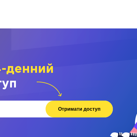
4-денний
туп
Отримати доступ