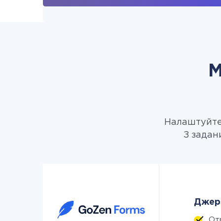
М
Налаштуйте 
З задан
Джере
От