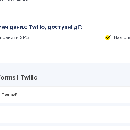
ач даних: Twilio, доступні дії:
дправити SMS
Надіс
rms і Twilio
Twilio?
X-Drive
 в Twilio
 з GoZen Forms в Twilio
нтеграцію, час налаштування може відрізнятися і становити ві