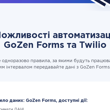
ожливості автоматизац
GoZen Forms та Twilio
одноразово правила, за якими будуть працюв
им інтервалом передавайте дані з GoZen Forms в
ло даних: GoZen Forms, доступні дії:
римати ДАНІ