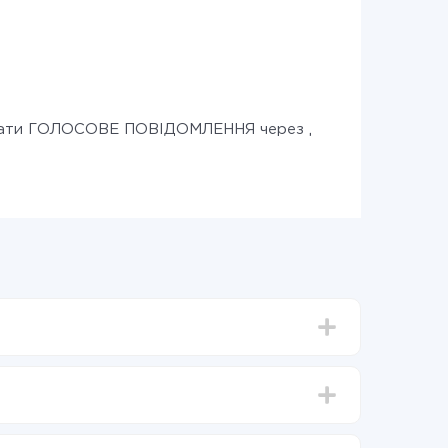
лати ГОЛОСОВЕ ПОВІДОМЛЕННЯ через дзвінок
д 5-ти до 30-хвилин. У середньому налаштування