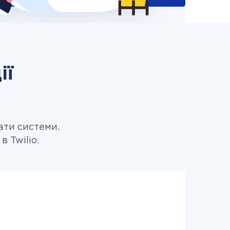
ії
ати системи.
 Twilio.