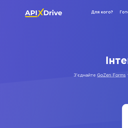
Для кого?
Гот
Інте
З'єднайте
GoZen Forms