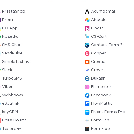
PrestaShop
Acumbamail
Prom
Airtable
RO App
Binotel
Rozetka
CS-Cart
SMS Club
Contact Form 7
SendPulse
Copper
SimpleTexting
Creatio
Slack
Crove
TurboSMS
Dukaan
Viber
Elementor
Webhooks
Facebook
eSputnik
FlowMattic
keyCRM
Fluent Forms Pro
Нова Пошта
FormCan
Телеграм
Formaloo