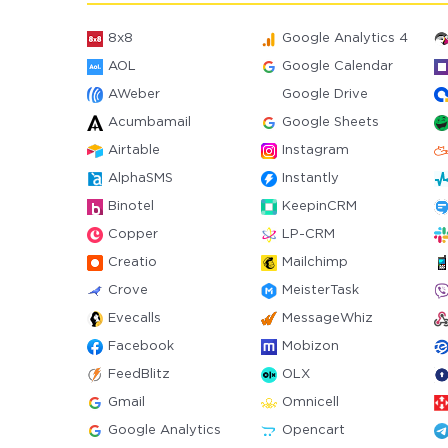
8x8
Google Analytics 4
AOL
Google Calendar
AWeber
Google Drive
Acumbamail
Google Sheets
Airtable
Instagram
AlphaSMS
Instantly
Binotel
KeepinCRM
Copper
LP-CRM
Creatio
Mailchimp
Crove
MeisterTask
Evecalls
MessageWhiz
Facebook
Mobizon
FeedBlitz
OLX
Gmail
Omnicell
Google Analytics
Opencart