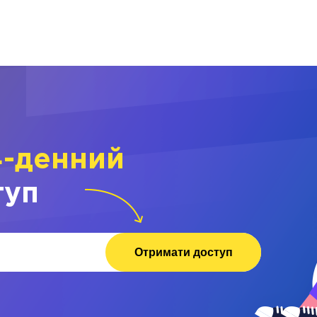
4-денний
туп
Отримати доступ