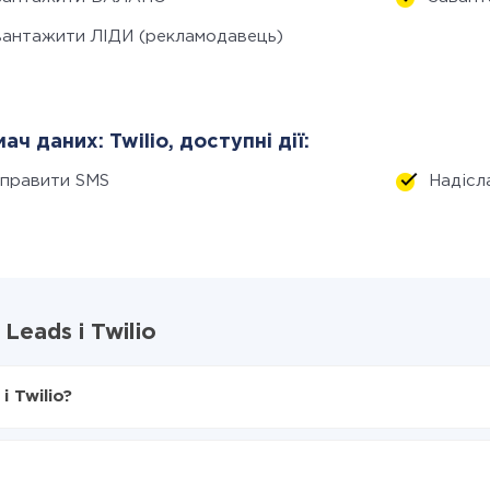
вантажити ЛІДИ (рекламодавець)
ач даних: Twilio, доступні дії:
дправити SMS
Надіс
Leads і Twilio
і Twilio?
X-Drive
s в Twilio