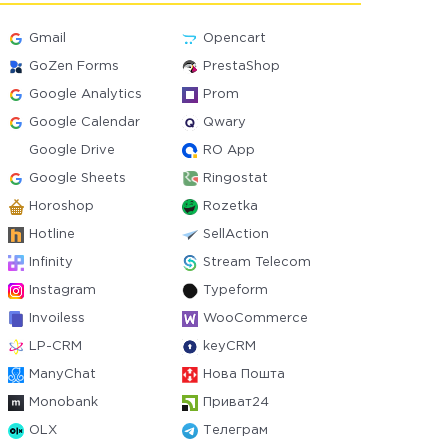
Gmail
Opencart
GoZen Forms
PrestaShop
Google Analytics
Prom
Google Calendar
Qwary
Google Drive
RO App
Google Sheets
Ringostat
Horoshop
Rozetka
Hotline
SellAction
Infinity
Stream Telecom
Instagram
Typeform
Invoiless
WooCommerce
LP-CRM
keyCRM
ManyChat
Нова Пошта
Monobank
Приват24
OLX
Телеграм