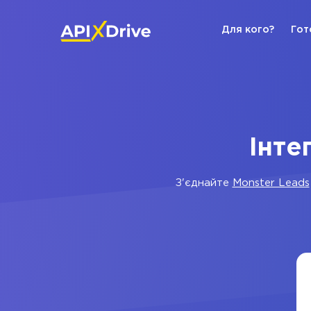
Для кого?
Гот
Інте
З'єднайте
Monster Leads