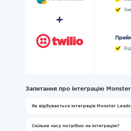
За
Прийм
Ві
Запитання про інтеграцію Monster 
Як відбувається інтеграція Monster Leads 
Для початку потрібно
зареєструватися в Api
Вибираєте які дані передавати з Monster Lead
Скільки часу потрібно на інтеграцію?
Включаєте автооновлення