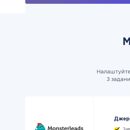
М
Налаштуйте 
З задани
Джере
За