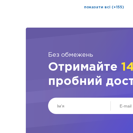
показати всі (+155)
Без обмежень
Отримайте
1
пробний дос