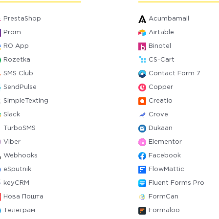
PrestaShop
Acumbamail
Prom
Airtable
RO App
Binotel
Rozetka
CS-Cart
SMS Club
Contact Form 7
SendPulse
Copper
SimpleTexting
Creatio
Slack
Crove
TurboSMS
Dukaan
Viber
Elementor
Webhooks
Facebook
eSputnik
FlowMattic
keyCRM
Fluent Forms Pro
Нова Пошта
FormCan
Телеграм
Formaloo