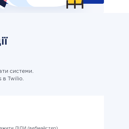
ії
ати системи.
в Twilio.
ажити ЛІДИ (вебмайстер)