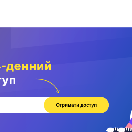
4-денний
туп
Отримати доступ