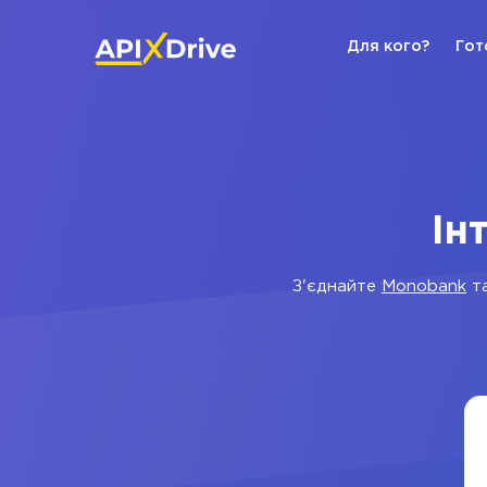
Для кого?
Гот
Ін
З'єднайте
Monobank
т