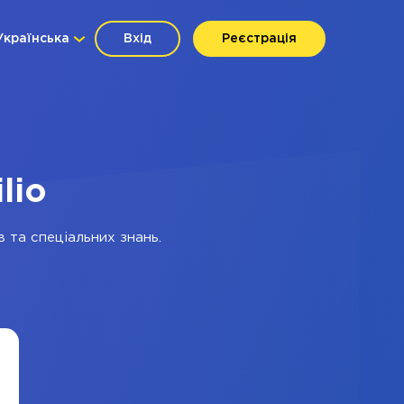
Українська
Вхід
Реєстрація
lio
в та спеціальних знань.