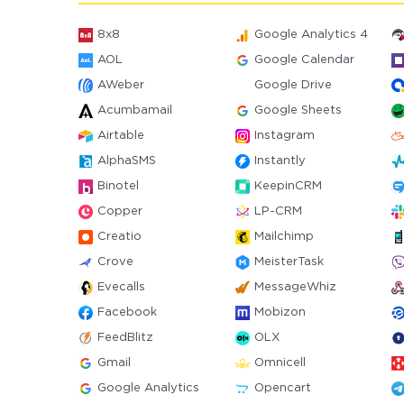
8x8
Google Analytics 4
AOL
Google Calendar
AWeber
Google Drive
Acumbamail
Google Sheets
Airtable
Instagram
AlphaSMS
Instantly
Binotel
KeepinCRM
Copper
LP-CRM
Creatio
Mailchimp
Crove
MeisterTask
Evecalls
MessageWhiz
Facebook
Mobizon
FeedBlitz
OLX
Gmail
Omnicell
Google Analytics
Opencart