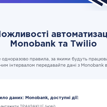
ожливості автоматизац
Monobank та Twilio
одноразово правила, за якими будуть працюв
ним інтервалом передавайте дані з Monobank в 
ло даних: Monobank, доступні дії:
вантажити ТРАНЗАКЦІЇ (нові)