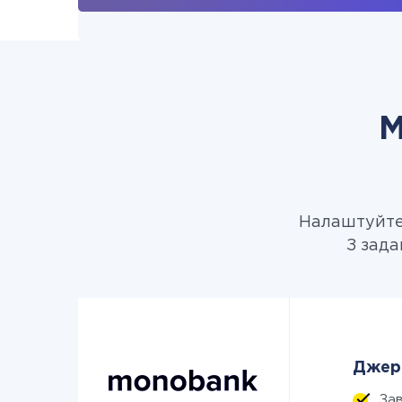
М
Налаштуйте 
З зада
Джере
За