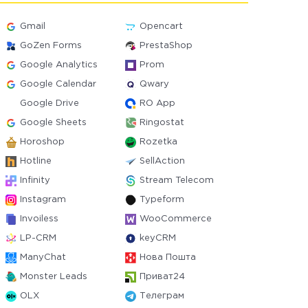
Gmail
Opencart
GoZen Forms
PrestaShop
Google Analytics
Prom
Google Calendar
Qwary
Google Drive
RO App
Google Sheets
Ringostat
Horoshop
Rozetka
Hotline
SellAction
Infinity
Stream Telecom
Instagram
Typeform
Invoiless
WooCommerce
LP-CRM
keyCRM
ManyChat
Нова Пошта
Monster Leads
Приват24
OLX
Телеграм