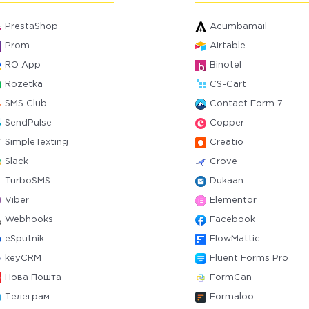
PrestaShop
Acumbamail
Prom
Airtable
RO App
Binotel
Rozetka
CS-Cart
SMS Club
Contact Form 7
SendPulse
Copper
SimpleTexting
Creatio
Slack
Crove
TurboSMS
Dukaan
Viber
Elementor
Webhooks
Facebook
eSputnik
FlowMattic
keyCRM
Fluent Forms Pro
Нова Пошта
FormCan
Телеграм
Formaloo