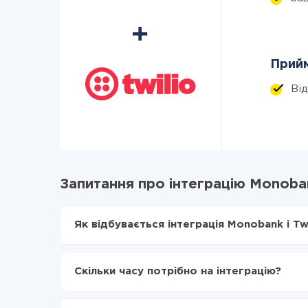
Прийм
Ві
Запитання про інтеграцію Monobank
Як відбувається інтеграція Monobank і Twi
Для початку потрібно
зареєструватися в Api
Вибираєте які дані передавати з Monobank в 
Скільки часу потрібно на інтеграцію?
Включаєте автооновлення
Тепер дані будуть автоматично передаватися
Залежно від системи, з якої ви будете робити і