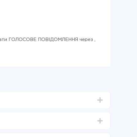
лати ГОЛОСОВЕ ПОВІДОМЛЕННЯ через дзвінок
д 5-ти до 30-хвилин. У середньому налаштування