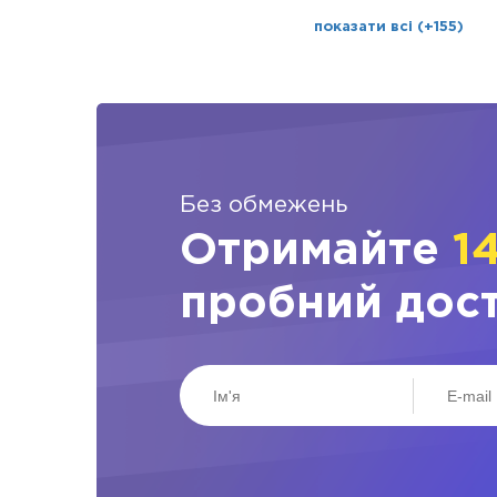
показати всі (+155)
Без обмежень
Отримайте
1
пробний дос