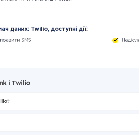
ач даних: Twilio, доступні дії:
дправити SMS
Надіс
 і Twilio
lio?
X-Drive
Twilio
 з Monobank в Twilio
нтеграцію, час налаштування може відрізнятися і становити ві