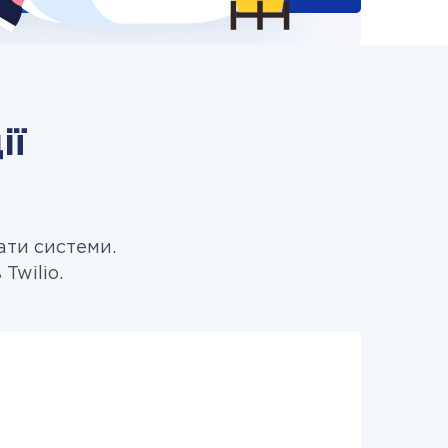
ії
ати системи.
Twilio.