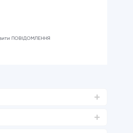
авити ПОВІДОМЛЕННЯ
д 5-ти до 30-хвилин. У середньому налаштування