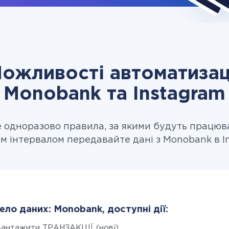
ожливості автоматизац
Monobank та Instagram
одноразово правила, за якими будуть працюв
м інтервалом передавайте дані з Monobank в I
ло даних: Monobank, доступні дії:
вантажити ТРАНЗАКЦІЇ (нові)