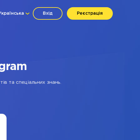
Українська
Вхід
Реєстрація
agram
тів та спеціальних знань.