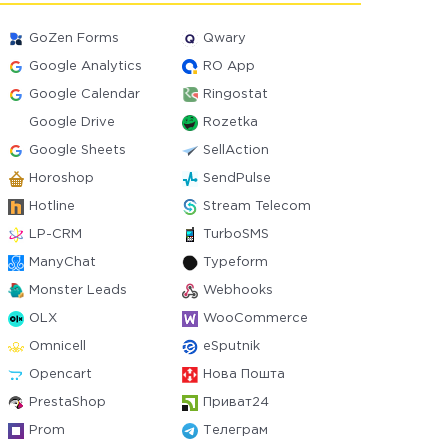
GoZen Forms
Qwary
Google Analytics
RO App
Google Calendar
Ringostat
Google Drive
Rozetka
Google Sheets
SellAction
Horoshop
SendPulse
Hotline
Stream Telecom
LP-CRM
TurboSMS
ManyChat
Typeform
Monster Leads
Webhooks
OLX
WooCommerce
Omnicell
eSputnik
Opencart
Нова Пошта
PrestaShop
Приват24
Prom
Телеграм