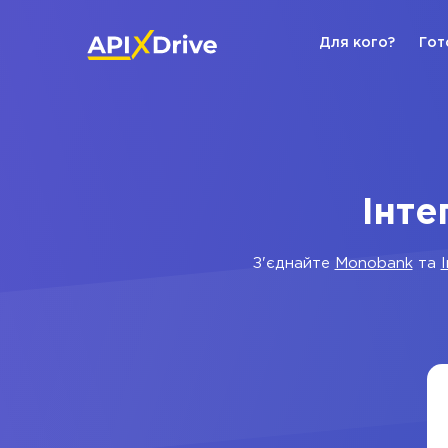
Для кого?
Гот
Інте
З'єднайте
Monobank
та