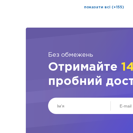
показати всі (+155)
Без обмежень
Отримайте
1
пробний дос