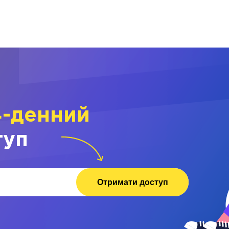
4-денний
туп
Отримати доступ