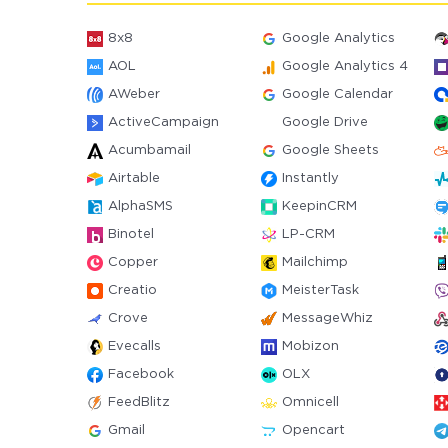
8x8
Google Analytics
AOL
Google Analytics 4
AWeber
Google Calendar
ActiveCampaign
Google Drive
Acumbamail
Google Sheets
Airtable
Instantly
AlphaSMS
KeepinCRM
Binotel
LP-CRM
Copper
Mailchimp
Creatio
MeisterTask
Crove
MessageWhiz
Evecalls
Mobizon
Facebook
OLX
FeedBlitz
Omnicell
Gmail
Opencart