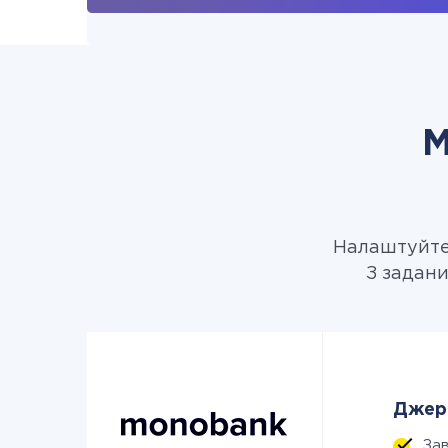
М
Налаштуйте 
З задани
Джере
За