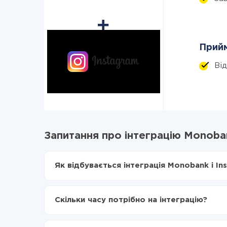
Прийм
Ві
Запитання про інтеграцію Monoban
Як відбувається інтеграція Monobank і In
Для початку потрібно
зареєструватися в Api
Вибираєте які дані передавати з Monobank в
Скільки часу потрібно на інтеграцію?
Включаєте автооновлення
Тепер дані будуть автоматично передаватис
Залежно від системи, з якої ви будете робити і