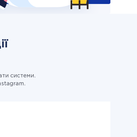
ії
ати системи.
nstagram.