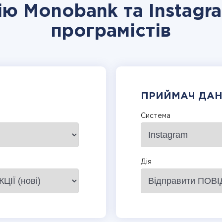
ію Monobank та Instagr
програмістів
ПРИЙМАЧ ДА
Система
Дія