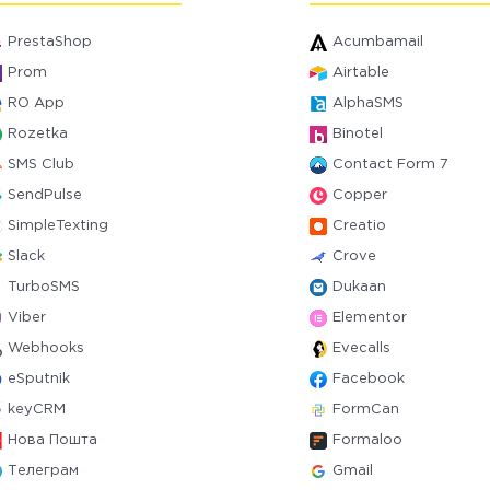
PrestaShop
Acumbamail
Prom
Airtable
RO App
AlphaSMS
Rozetka
Binotel
SMS Club
Contact Form 7
SendPulse
Copper
SimpleTexting
Creatio
Slack
Crove
TurboSMS
Dukaan
Viber
Elementor
Webhooks
Evecalls
eSputnik
Facebook
keyCRM
FormCan
Нова Пошта
Formaloo
Телеграм
Gmail