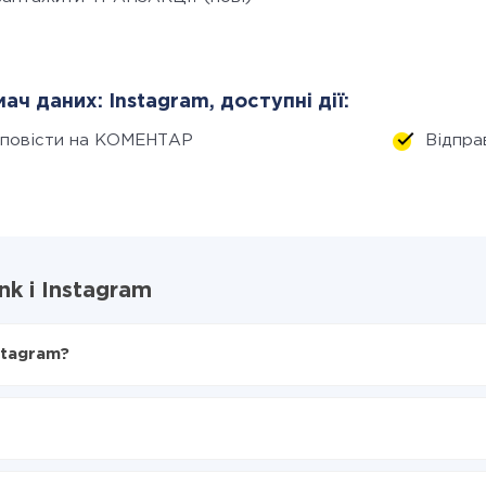
ач даних: Instagram, доступні дії:
дповісти на КОМЕНТАР
Відпр
k і Instagram
stagram?
X-Drive
 Instagram
я з Monobank в Instagram
нтеграцію, час налаштування може відрізнятися і становити ві