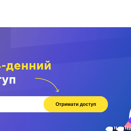
4-денний
туп
Отримати доступ