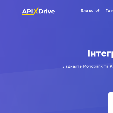
Для кого?
Гот
Інте
З'єднайте
Monobank
та
K