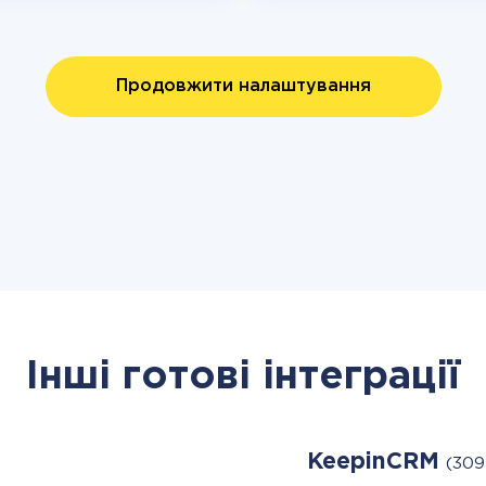
Продовжити налаштування
Інші готові інтеграції
KeepinCRM
(309