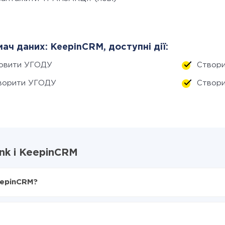
ач даних: KeepinCRM, доступні дії:
овити УГОДУ
Створ
ворити УГОДУ
Створ
nk і KeepinCRM
eepinCRM?
X-Drive
в KeepinCRM