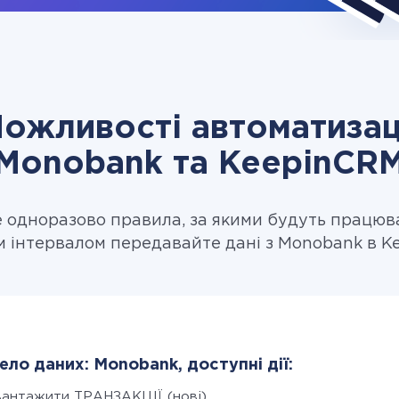
ожливості автоматизац
Monobank та KeepinCR
одноразово правила, за якими будуть працюв
м інтервалом передавайте дані з Monobank в K
ло даних: Monobank, доступні дії:
вантажити ТРАНЗАКЦІЇ (нові)