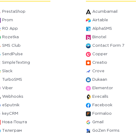
PrestaShop
Acumbamail
Prom
Airtable
RO App
AlphaSMS
Rozetka
Binotel
SMS Club
Contact Form 7
SendPulse
Copper
SimpleTexting
Creatio
Slack
Crove
TurboSMS
Dukaan
Viber
Elementor
Webhooks
Evecalls
eSputnik
Facebook
keyCRM
Formaloo
Нова Пошта
Gmail
Телеграм
GoZen Forms