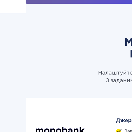
М
Налаштуйте 
З задани
Джере
За