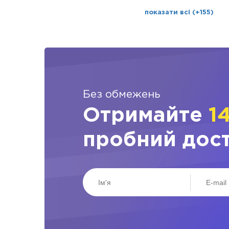
показати всі (+155)
Без обмежень
Отримайте
1
пробний дос