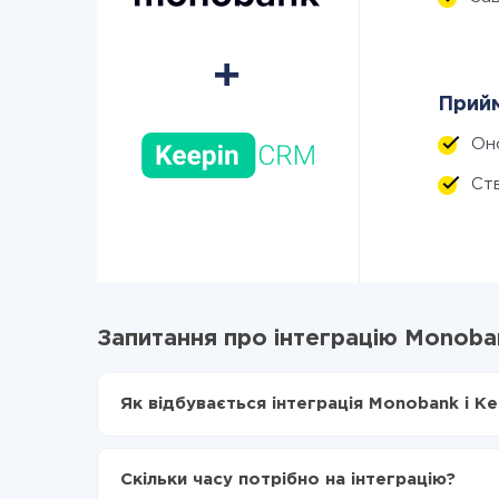
Прийм
Он
Ст
Запитання про інтеграцію Monoba
Як відбувається інтеграція Monobank і K
Для початку потрібно
зареєструватися в Api
Вибираєте які дані передавати з Monobank 
Скільки часу потрібно на інтеграцію?
Включаєте автооновлення