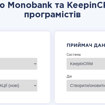
ію Monobank та KeepinC
програмістів
ПРИЙМАЧ ДА
Система
Дія