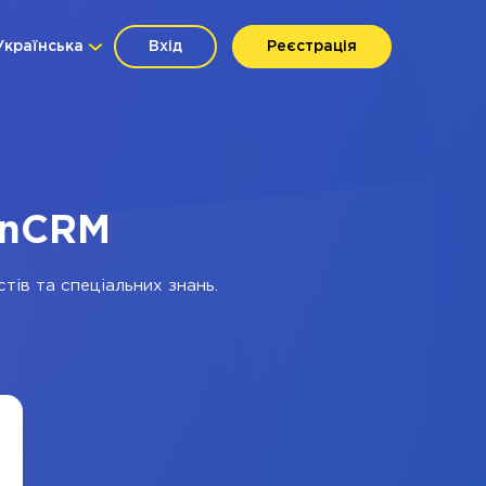
Українська
Вхід
Реєстрація
inCRM
тів та спеціальних знань.