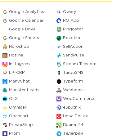
Google Analytics
Qwary
Google Calendar
RO App
Google Drive
Ringostat
Google Sheets
Rozetka
Horoshop
SellAction
Hotline
SendPulse
Instagram
Stream Telecom
LP-CRM
TurboSMS
ManyChat
Typeform
Monster Leads
Webhooks
OLX
WooCommerce
Omnicell
eSputnik
Opencart
Нова Пошта
PrestaShop
Приват24
Prom
Телеграм