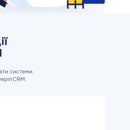
ії
M
ати системи.
eepinCRM.