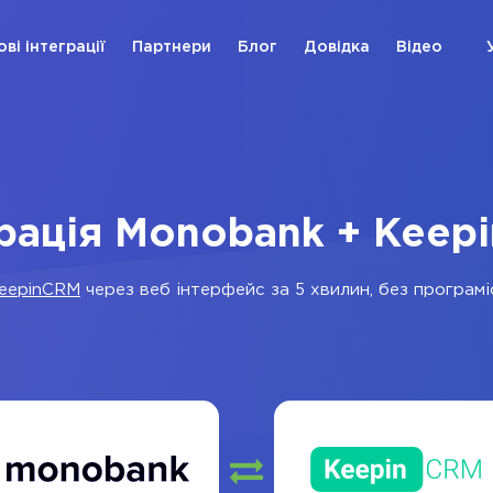
ові інтеграції
Партнери
Блог
Довідка
Відео
грація Monobank + Keep
eepinCRM
через веб інтерфейс за 5 хвилин, без програміс