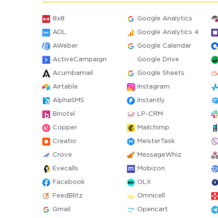
8x8
Google Analytics
AOL
Google Analytics 4
AWeber
Google Calendar
ActiveCampaign
Google Drive
Acumbamail
Google Sheets
Airtable
Instagram
AlphaSMS
Instantly
Binotel
LP-CRM
Copper
Mailchimp
Creatio
MeisterTask
Crove
MessageWhiz
Evecalls
Mobizon
Facebook
OLX
FeedBlitz
Omnicell
Gmail
Opencart