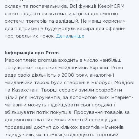
складу та постачальників. Всі функції KeepinCRM
легко піддаються автоматизації за допомогою
системи тригерів та валідацій. Не менш корисним
для підприємців буде модуль касира для офлайн-
торговельних точок.
Детальніше
Інформація про Prom
Маркетплейс prom.ua входить в число найбільш
популярних торгових майданчиків України. Prom
веде свою діяльність з 2008 року, аналогічні
майданчики також були створені в Білорусі, Молдові
та Казахстані. Творці сервісу зуміли розробити
цілий ряд інструментів, за допомогою яких інтернет-
магазини можуть підвищувати свої продажі і
збільшувати потік покупців. Просування товарів за
допомогою платних можливостей сервісу дає
продавцеві доступ до кількох десятків мільйонів
відвідувачів, які щомісяця відвідують торговий