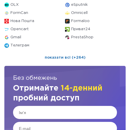
OLX
eSputnik
FormCan
Omnicell
Нова Пошта
Formaloo
Opencart
Приват24
Gmail
PrestaShop
Телеграм
показати всі (+264)
Без обмежень
Отримайте
14-денний
пробний доступ