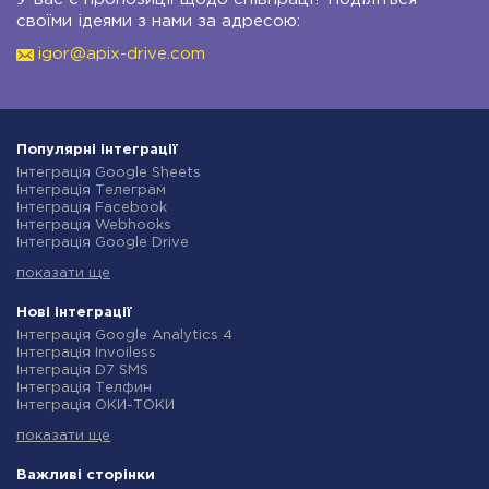
своїми ідеями з нами за адресою:
igor@apix-drive.com
Популярні інтеграції
Інтеграція Google Sheets
Інтеграція Телеграм
Інтеграція Facebook
Інтеграція Webhooks
Інтеграція Google Drive
Інтеграція Opencart
показати ще
Інтеграція Gmail
Інтеграція Нова Пошта
Інтеграція Rozetka
Нові інтеграції
Інтеграція OpenAI (ChatGPT)
Інтеграція Google Analytics 4
Інтеграція Binotel
Інтеграція Invoiless
Інтеграція Prom
Інтеграція D7 SMS
Інтеграція Приват24
Інтеграція Телфин
Інтеграція OLX
Інтеграція ОКИ-ТОКИ
Інтеграція TurboSMS
Інтеграція Finmap
Інтеграція SendPulse
показати ще
Інтеграція Microsoft Dynamics 365
Інтеграція Horoshop
Інтеграція BulkGate
Інтеграція Stream Telecom
Інтеграція TxtSync
Важливі сторінки
Інтеграція Instagram