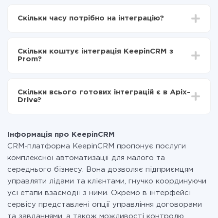
Для початку потрібно
зареєструватися в ApiX-
Drive
Скільки часу потрібно на інтеграцію?
Вибираєте які дані передавати з KeepinCRM в
Prom
Залежно від системи, з якої ви будете робити
Включаєте автооновлення
інтеграцію, час налаштування може відрізнятися і
Тепер дані будуть автоматично передаватися з
Скільки коштує інтеграція KeepinCRM з
становити від 5-ти до 30-хвилин. У середньому
KeepinCRM в Prom
Prom?
налаштування займає 10-15 хвилин.
За саму інтеграцію нічого платити не потрібно і на
всіх тарифах доступний повністю весь функціонал.
Скільки всього готових інтеграцій є в Apix-
Ви оплачуєте лише кількість даних, які за фактом
Drive?
передаються з однієї вашої системи в іншу через
наш сервіс. Якщо у вас кількість даних в місяць
На даний час у нас готово 400+ інтеграцій крім
невелика, можете сміливо користуватися
KeepinCRM і Prom
безкоштовним тарифом або перейти на платний,
Інформація про KeepinCRM
при необхідності. Детальніше про
тарифи
.
CRM-платформа KeepinCRM пропонує послуги
комплексної автоматизації для малого та
середнього бізнесу. Вона дозволяє підприємцям
управляти лідами та клієнтами, гнучко координуючи
усі етапи взаємодії з ними. Окремо в інтерфейсі
сервісу представлені опції управління договорами
та завданнями, а також можливості контролю