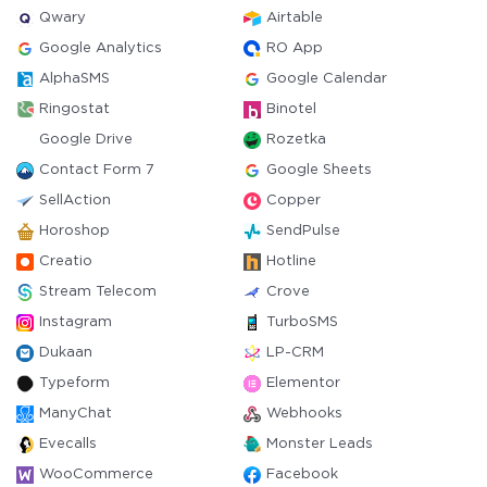
Qwary
Airtable
Google Analytics
RO App
AlphaSMS
Google Calendar
Ringostat
Binotel
Google Drive
Rozetka
Contact Form 7
Google Sheets
SellAction
Copper
Horoshop
SendPulse
Creatio
Hotline
Stream Telecom
Crove
Instagram
TurboSMS
Dukaan
LP-CRM
Typeform
Elementor
ManyChat
Webhooks
Evecalls
Monster Leads
WooCommerce
Facebook