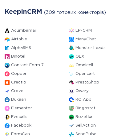
KeepinCRM
(309 готових конекторів)
Acumbamail
LP-CRM
Airtable
ManyChat
AlphaSMS
Monster Leads
Binotel
OLX
Contact Form 7
Omnicell
Copper
Opencart
Creatio
PrestaShop
Crove
Qwary
Dukaan
RO App
Elementor
Ringostat
Evecalls
Rozetka
Facebook
SellAction
FormCan
SendPulse