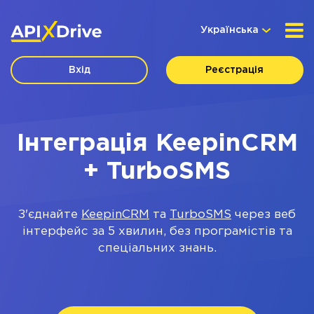
Українська
Вхід
Реєстрація
Інтеграція KeepinCRM
+ TurboSMS
З'єднайте
KeepinCRM
та
TurboSMS
через веб
інтерфейс за 5 хвилин, без програмістів та
спеціальних знань.