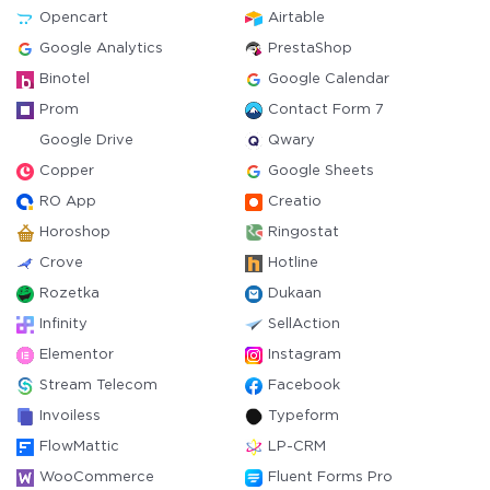
Opencart
Airtable
Google Analytics
PrestaShop
Binotel
Google Calendar
Prom
Contact Form 7
Google Drive
Qwary
Copper
Google Sheets
RO App
Creatio
Horoshop
Ringostat
Crove
Hotline
Rozetka
Dukaan
Infinity
SellAction
Elementor
Instagram
Stream Telecom
Facebook
Invoiless
Typeform
FlowMattic
LP-CRM
WooCommerce
Fluent Forms Pro