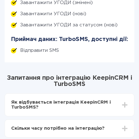
Завантажити УГОДИ (змінені)
Завантажити УГОДИ (нові)
Завантажити УГОДИ за статусом (нові)
Приймач даних: TurboSMS, доступні дії:
Відправити SMS
Запитання про інтеграцію KeepinCRM і
TurboSMS
Як відбувається інтеграція KeepinCRM і
TurboSMS?
Для початку потрібно
зареєструватися в ApiX-
Drive
Скільки часу потрібно на інтеграцію?
Вибираєте які дані передавати з KeepinCRM в
TurboSMS