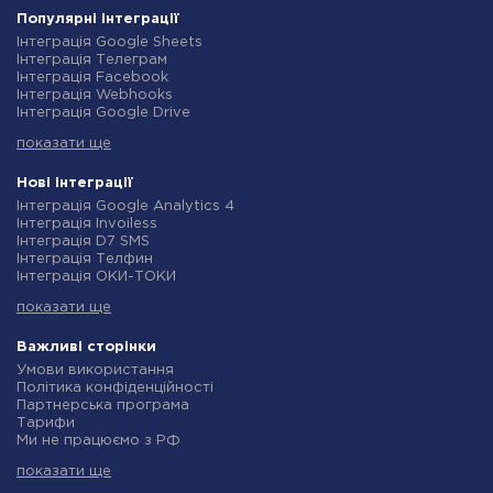
Популярні інтеграції
Інтеграція Google Sheets
Інтеграція Телеграм
Інтеграція Facebook
Інтеграція Webhooks
Інтеграція Google Drive
Інтеграція Opencart
показати ще
Інтеграція Gmail
Інтеграція Нова Пошта
Інтеграція Rozetka
Нові інтеграції
Інтеграція OpenAI (ChatGPT)
Інтеграція Google Analytics 4
Інтеграція Binotel
Інтеграція Invoiless
Інтеграція Prom
Інтеграція D7 SMS
Інтеграція Приват24
Інтеграція Телфин
Інтеграція OLX
Інтеграція ОКИ-ТОКИ
Інтеграція TurboSMS
Інтеграція Finmap
Інтеграція SendPulse
показати ще
Інтеграція Microsoft Dynamics 365
Інтеграція Horoshop
Інтеграція BulkGate
Інтеграція Stream Telecom
Інтеграція TxtSync
Важливі сторінки
Інтеграція Instagram
Інтеграція Wire2Air
Умови використання
Інтеграція Google Analytics
Інтеграція Corezoid
Політика конфіденційності
Інтеграція Creatio
Інтеграція Infobip
Партнерська програма
Інтеграція Ringostat
Інтеграція Instasent
Тарифи
Інтеграція Google Calendar
Інтеграція AtomPark
Ми не працюємо з РФ
Інтеграція Airtable
Інтеграція TXTImpact
Політика повернення коштів
Інтеграція RO App
Інтеграція Campaign Monitor
показати ще
Індивідуальна розробка
Інтеграція WooCommerce
Інтеграція CM.com