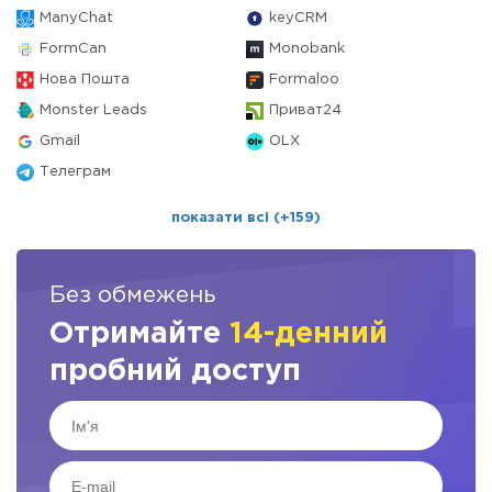
ManyChat
keyCRM
FormCan
Monobank
Нова Пошта
Formaloo
Monster Leads
Приват24
Gmail
OLX
Телеграм
показати всі (+159)
Без обмежень
Отримайте
14-денний
пробний доступ