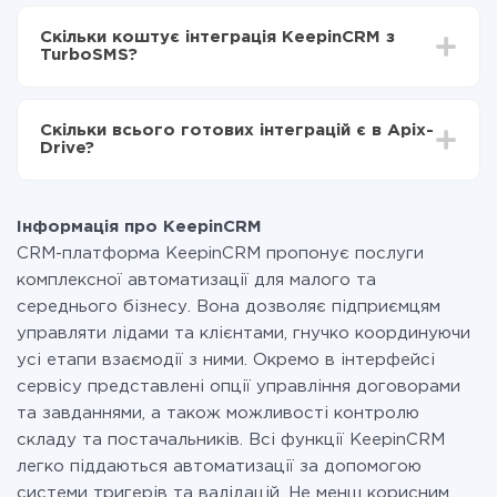
Залежно від системи, з якої ви будете робити
Включаєте автооновлення
інтеграцію, час налаштування може відрізнятися і
Тепер дані будуть автоматично передаватися з
Скільки коштує інтеграція KeepinCRM з
становити від 5-ти до 30-хвилин. У середньому
KeepinCRM в TurboSMS
TurboSMS?
налаштування займає 10-15 хвилин.
За саму інтеграцію нічого платити не потрібно і на
всіх тарифах доступний повністю весь функціонал.
Скільки всього готових інтеграцій є в Apix-
Ви оплачуєте лише кількість даних, які за фактом
Drive?
передаються з однієї вашої системи в іншу через
наш сервіс. Якщо у вас кількість даних в місяць
На даний час у нас готово 400+ інтеграцій крім
невелика, можете сміливо користуватися
KeepinCRM і TurboSMS
безкоштовним тарифом або перейти на платний,
Інформація про KeepinCRM
при необхідності. Детальніше про
тарифи
.
CRM-платформа KeepinCRM пропонує послуги
комплексної автоматизації для малого та
середнього бізнесу. Вона дозволяє підприємцям
управляти лідами та клієнтами, гнучко координуючи
усі етапи взаємодії з ними. Окремо в інтерфейсі
сервісу представлені опції управління договорами
та завданнями, а також можливості контролю
складу та постачальників. Всі функції KeepinCRM
легко піддаються автоматизації за допомогою
системи тригерів та валідацій. Не менш корисним