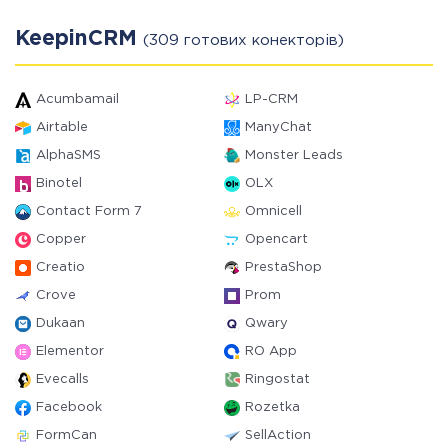
KeepinCRM
(309 готових конекторів)
Acumbamail
LP-CRM
Airtable
ManyChat
AlphaSMS
Monster Leads
Binotel
OLX
Contact Form 7
Omnicell
Copper
Opencart
Creatio
PrestaShop
Crove
Prom
Dukaan
Qwary
Elementor
RO App
Evecalls
Ringostat
Facebook
Rozetka
FormCan
SellAction