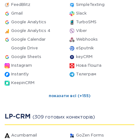
FeedBlitz
SimpleTexting
Gmail
Slack
Google Analytics
TurboSMS
Google Analytics 4
Viber
Google Calendar
Webhooks
Google Drive
eSputnik
Google Sheets
keyCRM
Instagram
Нова Пошта
Instantly
Телеграм
KeepinCRM
показати всі (+155)
LP-CRM
(309 готових конекторів)
Acumbamail
GoZen Forms