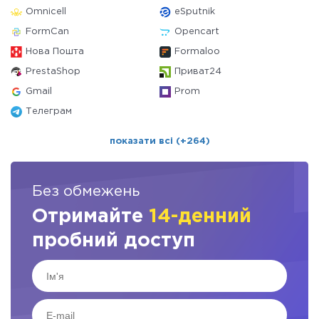
Omnicell
eSputnik
FormCan
Opencart
Нова Пошта
Formaloo
PrestaShop
Приват24
Gmail
Prom
Телеграм
показати всі (+264)
Без обмежень
Отримайте
14-денний
пробний доступ