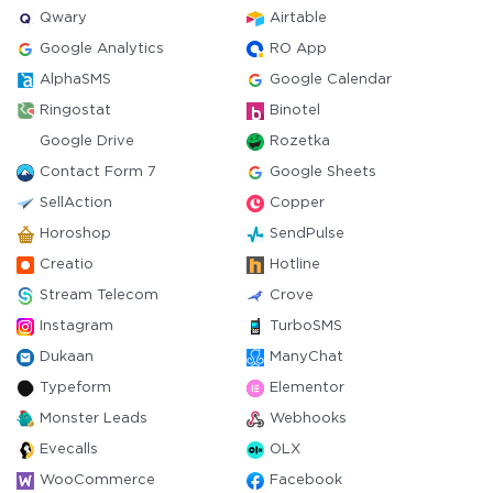
Qwary
Airtable
Google Analytics
RO App
AlphaSMS
Google Calendar
Ringostat
Binotel
Google Drive
Rozetka
Contact Form 7
Google Sheets
SellAction
Copper
Horoshop
SendPulse
Creatio
Hotline
Stream Telecom
Crove
Instagram
TurboSMS
Dukaan
ManyChat
Typeform
Elementor
Monster Leads
Webhooks
Evecalls
OLX
WooCommerce
Facebook