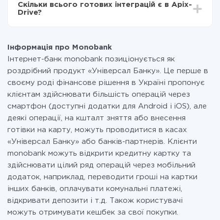
Скільки всього готових інтеграцій є в Apix-
Ви оплачуєте лише кількість даних, які за фактом
Drive?
передаються з однієї вашої системи в іншу через
наш сервіс. Якщо у вас кількість даних в місяць
На даний час у нас готово 400+ інтеграцій крім
невелика, можете сміливо користуватися
Monobank і LP-CRM
безкоштовним тарифом або перейти на платний,
Інформація про Monobank
при необхідності. Детальніше про
тарифи
.
Інтернет-банк monobank позиціонується як
роздрібний продукт «Універсал Банку». Це перше в
своєму роді фінансове рішення в Україні пропонує
клієнтам здійснювати більшість операцій через
смартфон (доступні додатки для Android і iOS), але
деякі операції, на кшталт зняття або внесення
готівки на карту, можуть проводитися в касах
«Універсал Банку» або банків-партнерів. Клієнти
monobank можуть відкрити кредитну картку та
здійснювати цілий ряд операцій через мобільний
додаток, наприклад, переводити гроші на картки
інших банків, оплачувати комунальні платежі,
відкривати депозити і т.д. Також користувачі
можуть отримувати кешбек за свої покупки.