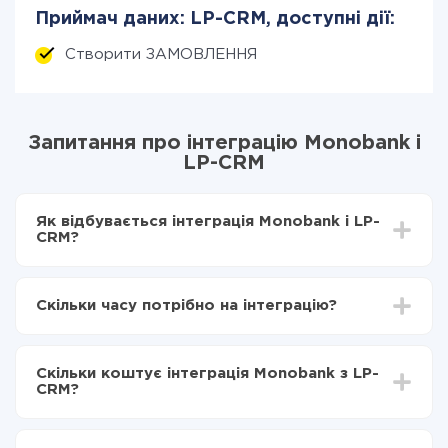
Приймач даних: LP-CRM, доступні дії:
Створити ЗАМОВЛЕННЯ
Запитання про інтеграцію Monobank і
LP-CRM
Як відбувається інтеграція Monobank і LP-
CRM?
Для початку потрібно
зареєструватися в ApiX-
Drive
Скільки часу потрібно на інтеграцію?
Вибираєте які дані передавати з Monobank в LP-
CRM
Залежно від системи, з якої ви будете робити
Включаєте автооновлення
інтеграцію, час налаштування може відрізнятися і
Тепер дані будуть автоматично передаватися з
Скільки коштує інтеграція Monobank з LP-
становити від 5-ти до 30-хвилин. У середньому
Monobank в LP-CRM
CRM?
налаштування займає 10-15 хвилин.
За саму інтеграцію нічого платити не потрібно і на
всіх тарифах доступний повністю весь функціонал.