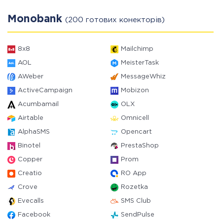
Monobank
(200 готових конекторів)
8x8
Mailchimp
AOL
MeisterTask
AWeber
MessageWhiz
ActiveCampaign
Mobizon
Acumbamail
OLX
Airtable
Omnicell
AlphaSMS
Opencart
Binotel
PrestaShop
Copper
Prom
Creatio
RO App
Crove
Rozetka
Evecalls
SMS Club
Facebook
SendPulse