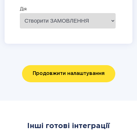
Дія
Продовжити налаштування
Інші готові інтеграції