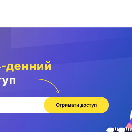
4-денний
туп
Отримати доступ