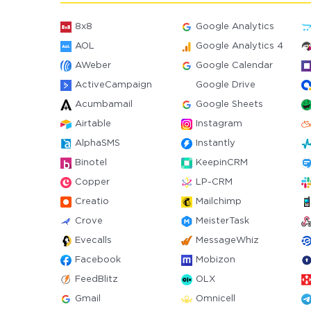
8x8
Google Analytics
AOL
Google Analytics 4
AWeber
Google Calendar
ActiveCampaign
Google Drive
Acumbamail
Google Sheets
Airtable
Instagram
AlphaSMS
Instantly
Binotel
KeepinCRM
Copper
LP-CRM
Creatio
Mailchimp
Crove
MeisterTask
Evecalls
MessageWhiz
Facebook
Mobizon
FeedBlitz
OLX
Gmail
Omnicell