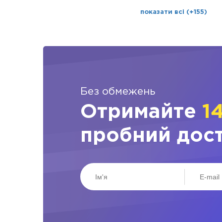
показати всі (+155)
Без обмежень
Отримайте
1
пробний дос