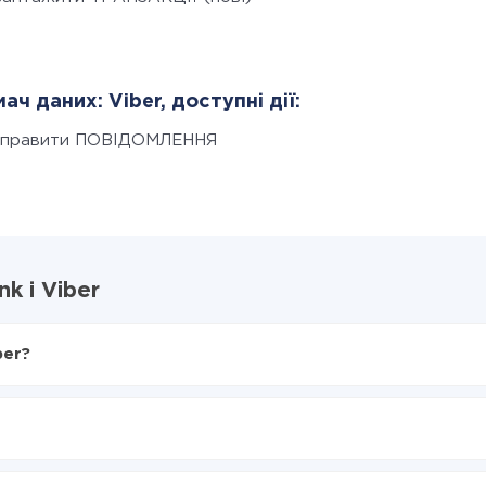
ач даних: Viber, доступні дії:
дправити ПОВІДОМЛЕННЯ
k і Viber
ber?
X-Drive
 Viber
я з Monobank в Viber
нтеграцію, час налаштування може відрізнятися і становити ві