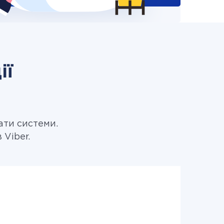
ії
ати системи.
 Viber.