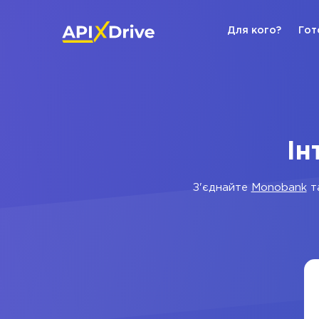
Для кого?
Гот
Ін
З'єднайте
Monobank
т