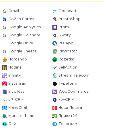
Gmail
Opencart
GoZen Forms
PrestaShop
Google Analytics
Prom
Google Calendar
Qwary
Google Drive
RO App
Google Sheets
Ringostat
Horoshop
Rozetka
Hotline
SellAction
Infinity
Stream Telecom
Instagram
Typeform
Invoiless
WooCommerce
LP-CRM
keyCRM
ManyChat
Нова Пошта
Monster Leads
Приват24
OLX
Телеграм