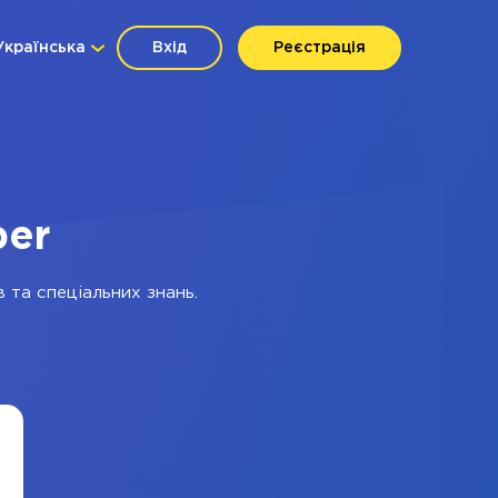
Українська
Вхід
Реєстрація
ber
 та спеціальних знань.