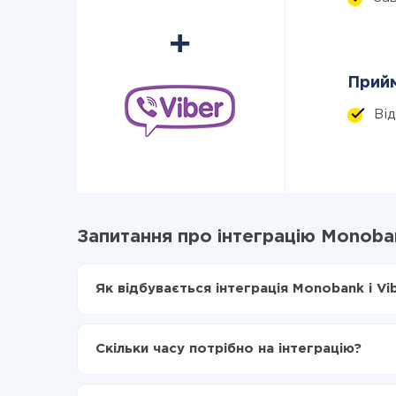
Прийм
Ві
Запитання про інтеграцію Monoban
Як відбувається інтеграція Monobank і Vi
Для початку потрібно
зареєструватися в Api
Вибираєте які дані передавати з Monobank в
Скільки часу потрібно на інтеграцію?
Включаєте автооновлення
Тепер дані будуть автоматично передаватис
Залежно від системи, з якої ви будете робити і