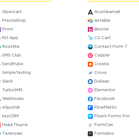
Opencart
Acumbamail
PrestaShop
Airtable
Prom
Binotel
RO App
CS-Cart
Rozetka
Contact Form 7
SMS Club
Copper
SendPulse
Creatio
SimpleTexting
Crove
Slack
Dukaan
TurboSMS
Elementor
Webhooks
Facebook
eSputnik
FlowMattic
keyCRM
Fluent Forms Pro
Нова Пошта
FormCan
Телеграм
Formaloo