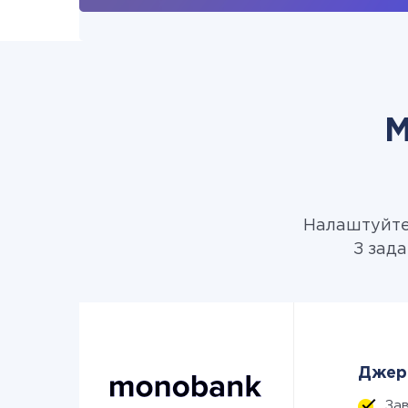
М
Налаштуйте 
З зада
Джере
За