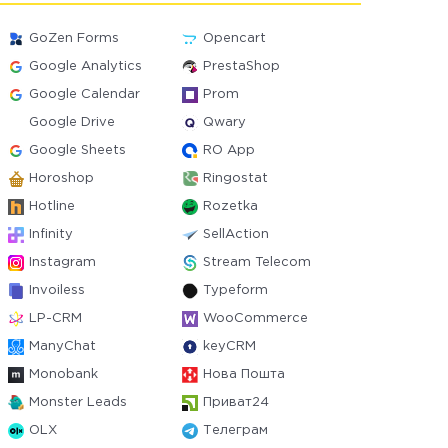
GoZen Forms
Opencart
Google Analytics
PrestaShop
Google Calendar
Prom
Google Drive
Qwary
Google Sheets
RO App
Horoshop
Ringostat
Hotline
Rozetka
Infinity
SellAction
Instagram
Stream Telecom
Invoiless
Typeform
LP-CRM
WooCommerce
ManyChat
keyCRM
Monobank
Нова Пошта
Monster Leads
Приват24
OLX
Телеграм