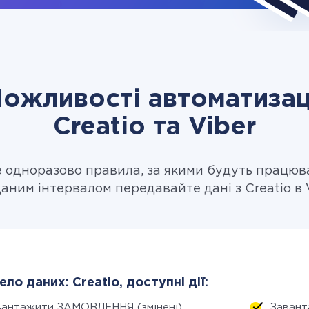
ожливості автоматизац
Creatio та Viber
одноразово правила, за якими будуть працюв
даним інтервалом передавайте дані з Creatio в V
ло даних: Creatio, доступні дії:
вантажити ЗАМОВЛЕННЯ (змінені)
Завант