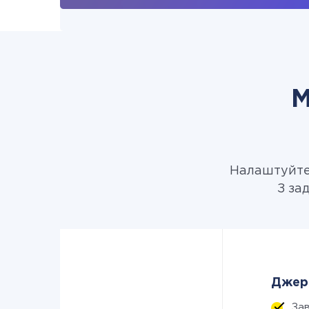
М
Налаштуйте 
З за
Джере
За