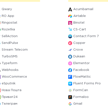
Qwary
Acumbamail
RO App
Airtable
Ringostat
Binotel
Rozetka
CS-Cart
SellAction
Contact Form 7
SendPulse
Copper
Stream Telecom
Crove
TurboSMS
Dukaan
Typeform
Elementor
Webhooks
Facebook
WooCommerce
FlowMattic
eSputnik
Fluent Forms Pro
Нова Пошта
FormCan
Приват24
Formaloo
Телеграм
Gmail