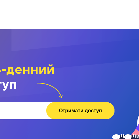
4-денний
туп
Отримати доступ