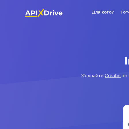
Для кого?
Гот
З'єднайте
Creatio
та