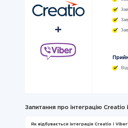
За
За
За
Прийм
Ві
Запитання про інтеграцію Creatio і
Як відбувається інтеграція Creatio і Viber