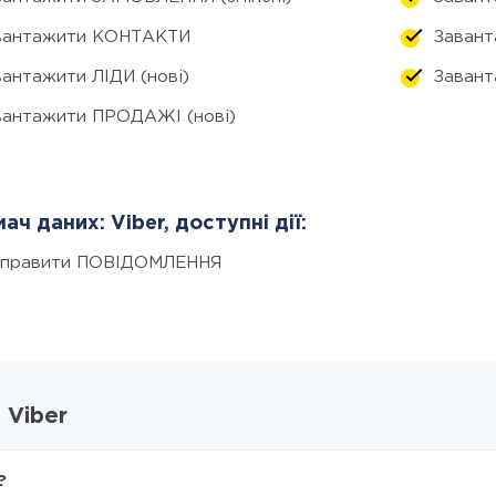
вантажити КОНТАКТИ
Завант
вантажити ЛІДИ (нові)
Завант
вантажити ПРОДАЖІ (нові)
ач даних: Viber, доступні дії:
дправити ПОВІДОМЛЕННЯ
 Viber
?