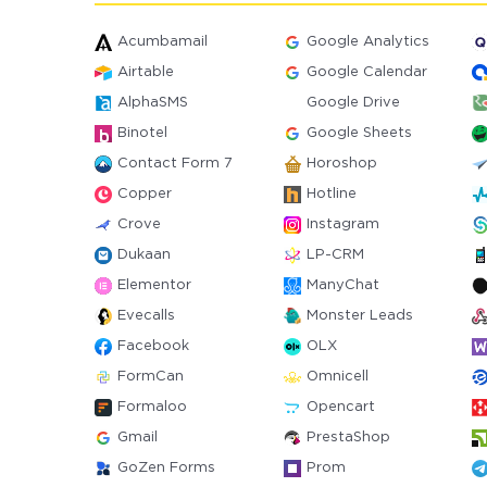
Acumbamail
Google Analytics
Airtable
Google Calendar
AlphaSMS
Google Drive
Binotel
Google Sheets
Contact Form 7
Horoshop
Copper
Hotline
Crove
Instagram
Dukaan
LP-CRM
Elementor
ManyChat
Evecalls
Monster Leads
Facebook
OLX
FormCan
Omnicell
Formaloo
Opencart
Gmail
PrestaShop
GoZen Forms
Prom