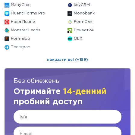
ManyChat
keyCRM
Fluent Forms Pro
Monobank
Нова Пошта
FormCan
Monster Leads
Приват24
Formaloo
OLX
Телеграм
показати всі (+159)
Без обмежень
Отримайте
14-денний
пробний доступ