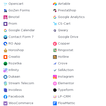
Opencart
Airtable
GoZen Forms
PrestaShop
Binotel
Google Analytics
Prom
CS-Cart
Google Calendar
Qwary
Contact Form 7
Google Drive
RO App
Copper
Horoshop
Ringostat
Creatio
Hotline
Rozetka
Crove
Infinity
SellAction
Dukaan
Instagram
Stream Telecom
Elementor
Invoiless
Typeform
Facebook
LP-CRM
WooCommerce
FlowMattic