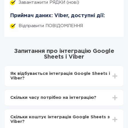
Завантажити РЯДКИ (нові)
Приймач даних: Viber, доступні дії:
Відправити ПОВІДОМЛЕННЯ
Запитання про інтеграцію Google
Sheets і Viber
Як відбувається інтеграція Google Sheets і
Viber?
Для початку потрібно
зареєструватися в ApiX-
Drive
Скільки часу потрібно на інтеграцію?
Вибираєте які дані передавати з Google Sheets в
Viber
Залежно від системи, з якої ви будете робити
Включаєте автооновлення
інтеграцію, час налаштування може відрізнятися і
Тепер дані будуть автоматично передаватися з
Скільки коштує інтеграція Google Sheets з
становити від 5-ти до 30-хвилин. У середньому
Google Sheets в Viber
Viber?
налаштування займає 10-15 хвилин.