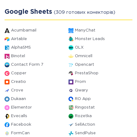
Google Sheets
(309 готових конекторів)
Acumbamail
ManyChat
Airtable
Monster Leads
AlphaSMS
OLX
Binotel
Omnicell
Contact Form 7
Opencart
Copper
PrestaShop
Creatio
Prom
Crove
Qwary
Dukaan
RO App
Elementor
Ringostat
Evecalls
Rozetka
Facebook
SellAction
FormCan
SendPulse