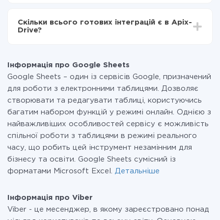
За саму інтеграцію нічого платити не потрібно і на
всіх тарифах доступний повністю весь функціонал.
Скільки всього готових інтеграцій є в Apix-
Ви оплачуєте лише кількість даних, які за фактом
Drive?
передаються з однієї вашої системи в іншу через
наш сервіс. Якщо у вас кількість даних в місяць
На даний час у нас готово 400+ інтеграцій крім
невелика, можете сміливо користуватися
Google Sheets і Viber
безкоштовним тарифом або перейти на платний,
Інформація про Google Sheets
при необхідності. Детальніше про
тарифи
.
Google Sheets – один із сервісів Google, призначений
для роботи з електронними таблицями. Дозволяє
створювати та редагувати таблиці, користуючись
багатим набором функцій у режимі онлайн. Однією з
найважливіших особливостей сервісу є можливість
спільної роботи з таблицями в режимі реального
часу, що робить цей інструмент незамінним для
бізнесу та освіти. Google Sheets сумісний із
форматами Microsoft Excel.
Детальніше
Інформація про Viber
Viber - це месенджер, в якому зареєстровано понад