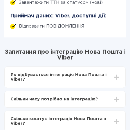
Завантажити ТТН за статусом (нові)
Приймач даних: Viber, доступні дії:
Відправити ПОВІДОМЛЕННЯ
Запитання про інтеграцію Нова Пошта і
Viber
Як відбувається інтеграція Нова Пошта і
Viber?
Для початку потрібно
зареєструватися в ApiX-
Drive
Скільки часу потрібно на інтеграцію?
Вибираєте які дані передавати з Нова Пошта в
Viber
Залежно від системи, з якої ви будете робити
Включаєте автооновлення
інтеграцію, час налаштування може відрізнятися і
Тепер дані будуть автоматично передаватися з
Скільки коштує інтеграція Нова Пошта з
становити від 5-ти до 30-хвилин. У середньому
Нова Пошта в Viber
Viber?
налаштування займає 10-15 хвилин.