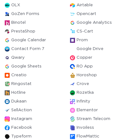
OLX
Airtable
GoZen Forms
Opencart
Binotel
Google Analytics
PrestaShop
CS-Cart
Google Calendar
Prom
Contact Form 7
Google Drive
Qwary
Copper
Google Sheets
RO App
Creatio
Horoshop
Ringostat
Crove
Hotline
Rozetka
Dukaan
Infinity
SellAction
Elementor
Instagram
Stream Telecom
Facebook
Invoiless
Typeform
FlowMattic