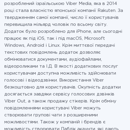
розроблений ізраїльською Viber Media, яка в 2014
році стала власністю японської компанії Rakuten. За
твердженням самої компанії, число її користувачів
перевищила мільярд чоловік по всьому світу.
Додаток було розроблено для iPhone, але сьогодні
працює як під iOS, так і під macOS, Microsoft
Windows, Android і Linux. Крім миттєвої передачі
текстових повідомлень додаток дозволяє
обмінюватися документами, аудіофайлами,
відеороликами та І.Д. В якості додаткових послуг
користувачам доступна можливість здійснювати
голосові і відеодзвінки. Використання Viber
безкоштовно для користувачів. Окупність додатки
досягається завдяки сервісу голосових дзвінків
Viber Out, а також продажу стікерів. Крім обміну
повідомленнями користувачі Viber можуть
створювати групові чати з розширеними
можливостями. Також у компаній і брендів є
можливість створювати Паблік акаунти, які дають