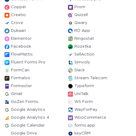
Copper
Prom
Creatio
Quizell
Crove
Qwary
Dukaan
RO App
Elementor
Ringostat
Facebook
Rozetka
FlowMattic
SellAction
Fluent Forms Pro
Simvoly
FormCan
Slack
Formaloo
Stream Telecom
Formester
Typeform
Gmail
UniTalk
GoZen Forms
WS Form
Google Analytics
WayForPay
Google Analytics 4
WooCommerce
Google Calendar
forms.app
Google Drive
keyCRM