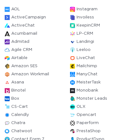
AOL
Instagram
ActiveCampaign
Invoiless
ActiveChat
KeepinCRM
Acumbamail
LP-CRM
Admitad
Landingi
Agile CRM
Leeloo
Airtable
LiveChat
Amazon SES
Mailchimp
Amazon Workmail
ManyChat
Asana
MeisterTask
Binotel
Monobank
Box
Monster Leads
CS-Cart
OLX
Calendly
Opencart
Chatra
Paperform
Chatwoot
PrestaShop
Contact Form 7
ProductDyno