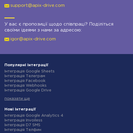
support@apix-drive.com
У вас є пропозиції щодо співпраці? Поділіться
своїми ідеями з нами за адресою:
igor@apix-drive.com
Популярні інтеграції
Інтеграція Google Sheets
Інтеграція Телеграм
Інтеграція Facebook
Інтеграція Webhooks
Інтеграція Google Drive
Інтеграція Opencart
показати ще
Інтеграція Gmail
Інтеграція Нова Пошта
Інтеграція Rozetka
Нові інтеграції
Інтеграція OpenAI (ChatGPT)
Інтеграція Google Analytics 4
Інтеграція Binotel
Інтеграція Invoiless
Інтеграція Prom
Інтеграція D7 SMS
Інтеграція Приват24
Інтеграція Телфин