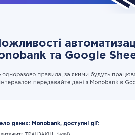
ожливості автоматизац
onobank та Google Shee
одноразово правила, за якими будуть працюв
інтервалом передавайте дані з Monobank в Goo
ло даних: Monobank, доступні дії:
вантажити ТРАНЗАКЦІЇ (нові)