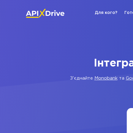
Для кого?
Гот
Інтегр
З'єднайте
Monobank
та
Go