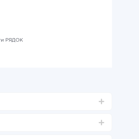
ти РЯДОК
д 5-ти до 30-хвилин. У середньому налаштування