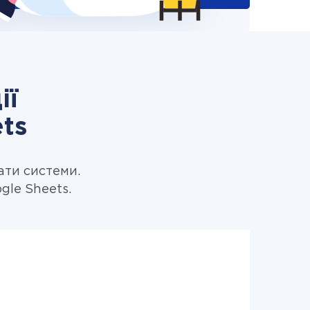
ії
ts
ати системи.
gle Sheets.