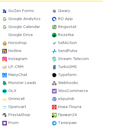
GoZen Forms
Qwary
Google Analytics
RO App
Google Calendar
Ringostat
Google Drive
Rozetka
Horoshop
SellAction
Hotline
SendPulse
Instagram
Stream Telecom
LP-CRM
TurboSMS
ManyChat
Typeform
Monster Leads
Webhooks
OLX
WooCommerce
Omnicell
eSputnik
Opencart
Нова Пошта
PrestaShop
Приват24
Prom
Телеграм