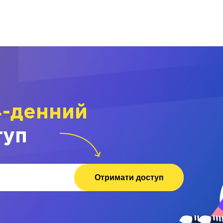
4-денний
туп
Отримати доступ