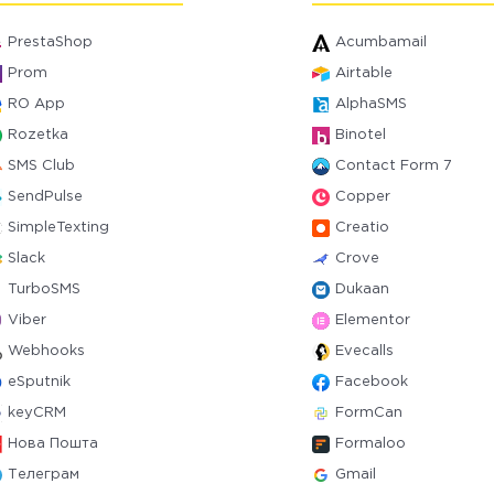
PrestaShop
Acumbamail
Prom
Airtable
RO App
AlphaSMS
Rozetka
Binotel
SMS Club
Contact Form 7
SendPulse
Copper
SimpleTexting
Creatio
Slack
Crove
TurboSMS
Dukaan
Viber
Elementor
Webhooks
Evecalls
eSputnik
Facebook
keyCRM
FormCan
Нова Пошта
Formaloo
Телеграм
Gmail