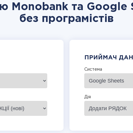
ію Monobank та Google 
без програмістів
ПРИЙМАЧ ДА
Система
Дія