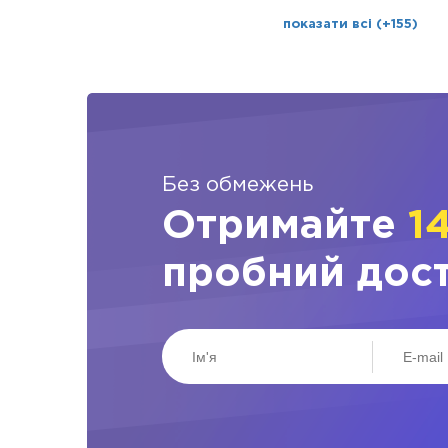
показати всі (+155)
Без обмежень
Отримайте
1
пробний дос