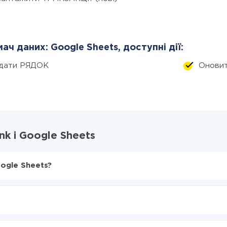
ач даних: Google Sheets, доступні дії:
дати РЯДОК
Онови
k і Google Sheets
ogle Sheets?
X-Drive
 Google Sheets
я з Monobank в Google Sheets
нтеграцію, час налаштування може відрізнятися і становити ві