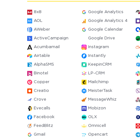
8x8
Google Analytics
AOL
Google Analytics 4
AWeber
Google Calendar
ActiveCampaign
Google Drive
Acumbamail
Instagram
Airtable
Instantly
AlphaSMS
KeepinCRM
Binotel
LP-CRM
Copper
Mailchimp
Creatio
MeisterTask
Crove
MessageWhiz
Evecalls
Mobizon
Facebook
OLX
FeedBlitz
Omnicell
Gmail
Opencart