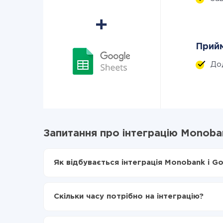
Прийм
До
Запитання про інтеграцію Monoban
Як відбувається інтеграція Monobank і Go
Для початку потрібно
зареєструватися в Api
Вибираєте які дані передавати з Monobank в
Скільки часу потрібно на інтеграцію?
Включаєте автооновлення
Тепер дані будуть автоматично передаватис
Залежно від системи, з якої ви будете робити і