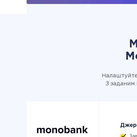
М
M
Налаштуйте 
З заданим 
Джере
За