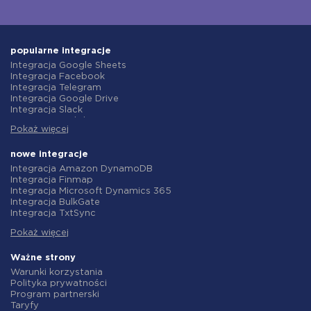
popularne integracje
Integracja Google Sheets
Integracja Facebook
Integracja Telegram
Integracja Google Drive
Integracja Slack
Integracja MailChimp
Pokaż więcej
Integracja Gmail
Integracja Trello
Integracja ClickUp
nowe integracje
Integracja Airtable
Integracja Amazon DynamoDB
Integracja Google Contacts
Integracja Finmap
Integracja OpenAI (ChatGPT)
Integracja Microsoft Dynamics 365
Integracja Instagram
Integracja BulkGate
Integracja ActiveCampaign
Integracja TxtSync
Integracja Typeform
Integracja Wire2Air
Integracja Salesforce CRM
Pokaż więcej
Integracja Corezoid
Integracja Monday.com
Integracja Infobip
Integracja Notion
Integracja Instasent
Ważne strony
Integracja Stripe
Integracja AtomPark
Warunki korzystania
Integracja AWeber
Integracja TXTImpact
Polityka prywatności
Integracja Asana
Integracja Campaign Monitor
Program partnerski
Integracja ZOHO CRM
Integracja CM.com
Taryfy
Integracja Webhooks