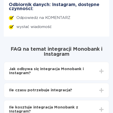
Odbiornik danych: Instagram, dostępne
czynności:
Odpowiedz na KOMENTARZ
wysłać wiadomość
FAQ na temat integracji Monobank i
Instagram
Jak odbywa się integracja Monobank i
Instagram?
Najpierw
zarejestruj się w ApiX-Drive
Wybierz, jakie dane przenieść z Monobank do
Ile czasu potrzebuje integracja?
Instagram
Włącz aktualizację
W zależności od systemu, z którym będziesz
Teraz dane będą automatycznie przesyłane z
integrować, czas konfiguracji może się różnić i wynosić
Monobank do Instagram
Ile kosztuje integracja Monobank z
od 5 do 30 minut. Konfiguracja zajmuje średnio 10-15
Instagram?