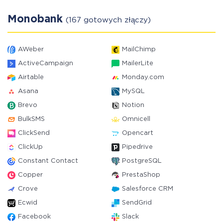
Monobank
(167 gotowych złączy)
AWeber
MailChimp
ActiveCampaign
MailerLite
Airtable
Monday.com
Asana
MySQL
Brevo
Notion
BulkSMS
Omnicell
ClickSend
Opencart
ClickUp
Pipedrive
Constant Contact
PostgreSQL
Copper
PrestaShop
Crove
Salesforce CRM
Ecwid
SendGrid
Facebook
Slack