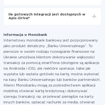
minut.
Za właśnie integrację nie musisz płacić nic, a cała
funkcjonalność jest dostępna we wszystkich taryfach.
Ile gotowych integracji jest dostępnych w
Płacisz tylko za ilość danych, która faktycznie jest
Apix-Drive?
przekazywana z jednego z Twoich systemów do
drugiego za pośrednictwem naszej usługi. Jeśli
W tej chwili zakończyliśmy 296+ integracji oprócz
dysponujesz niewielką ilością danych miesięcznie,
Monobank i Instagram
możesz bezpiecznie skorzystać z darmowej taryfy lub
Informacja o Monobank
w razie potrzeby przełączyć się na płatną. Więcej
Internetowy monobank bankowy jest pozycjonowany
informacji o
taryfach
.
jako produkt detaliczny „Banku Uniwersalnego”. To
pierwsze w swoim rodzaju rozwiązanie finansowe na
Ukrainie umożliwia klientom dokonywanie większości
transakcji za pomocą smartfona (dostępne są aplikacje
na Androida i iOS), ale niektóre operacje, takie jak
wypłata lub wpłata gotówki na kartę, można wykonać
na kasy Banku Uniwersalnego lub banków partnerskich.
Klienci Monobanku mogą za pośrednictwem aplikacji
mobilnej otwierać kartę kredytową i dokonywać
szeregu transakcji, np. przelewać pieniądze na karty
innych banków, opłacać rachunki za media, otwierać