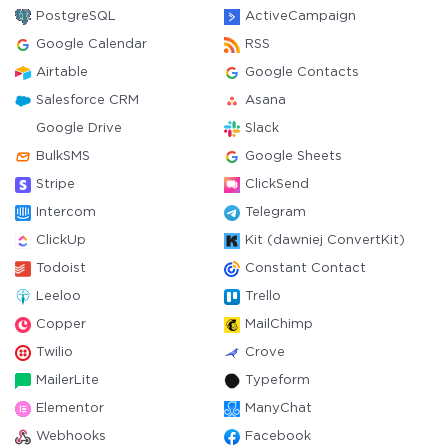
PostgreSQL
ActiveCampaign
Google Calendar
RSS
Airtable
Google Contacts
Salesforce CRM
Asana
Google Drive
Slack
BulkSMS
Google Sheets
Stripe
ClickSend
Intercom
Telegram
ClickUp
Kit (dawniej ConvertKit)
Todoist
Constant Contact
Leeloo
Trello
Copper
MailChimp
Twilio
Crove
MailerLite
Typeform
Elementor
ManyChat
Webhooks
Facebook