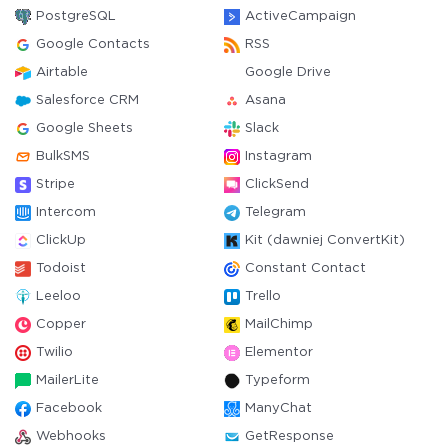
PostgreSQL
ActiveCampaign
Google Contacts
RSS
Airtable
Google Drive
Salesforce CRM
Asana
Google Sheets
Slack
BulkSMS
Instagram
Stripe
ClickSend
Intercom
Telegram
ClickUp
Kit (dawniej ConvertKit)
Todoist
Constant Contact
Leeloo
Trello
Copper
MailChimp
Twilio
Elementor
MailerLite
Typeform
Facebook
ManyChat
Webhooks
GetResponse