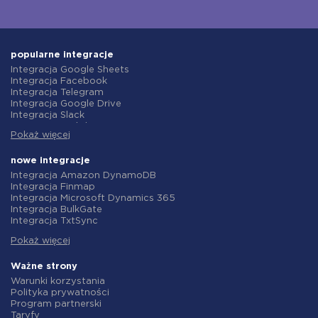
popularne integracje
Integracja Google Sheets
Integracja Facebook
Integracja Telegram
Integracja Google Drive
Integracja Slack
Integracja MailChimp
Pokaż więcej
Integracja Gmail
Integracja Trello
Integracja ClickUp
nowe integracje
Integracja Airtable
Integracja Amazon DynamoDB
Integracja Google Contacts
Integracja Finmap
Integracja OpenAI (ChatGPT)
Integracja Microsoft Dynamics 365
Integracja Instagram
Integracja BulkGate
Integracja ActiveCampaign
Integracja TxtSync
Integracja Typeform
Integracja Wire2Air
Integracja Salesforce CRM
Pokaż więcej
Integracja Corezoid
Integracja Monday.com
Integracja Infobip
Integracja Notion
Integracja Instasent
Ważne strony
Integracja Stripe
Integracja AtomPark
Warunki korzystania
Integracja AWeber
Integracja TXTImpact
Polityka prywatności
Integracja Asana
Integracja Campaign Monitor
Program partnerski
Integracja ZOHO CRM
Integracja CM.com
Taryfy