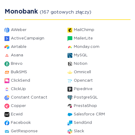
Monobank
(167 gotowych złączy)
AWeber
MailChimp
ActiveCampaign
MailerLite
Airtable
Monday.com
Asana
MySQL
Brevo
Notion
BulkSMS
Omnicell
ClickSend
Opencart
ClickUp
Pipedrive
Constant Contact
PostgreSQL
Copper
PrestaShop
Ecwid
Salesforce CRM
Facebook
SendGrid
GetResponse
Slack