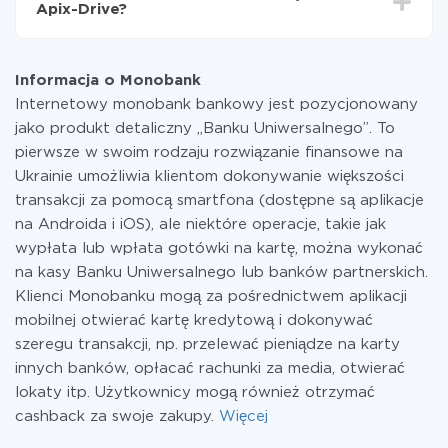
Apix-Drive?
przekazywana z jednego z Twoich systemów do
drugiego za pośrednictwem naszej usługi. Jeśli
W tej chwili zakończyliśmy 296+ integracji oprócz
dysponujesz niewielką ilością danych miesięcznie,
Monobank i Crove
możesz bezpiecznie skorzystać z darmowej taryfy lub
Informacja o Monobank
w razie potrzeby przełączyć się na płatną. Więcej
Internetowy monobank bankowy jest pozycjonowany
informacji o
taryfach
.
jako produkt detaliczny „Banku Uniwersalnego”. To
pierwsze w swoim rodzaju rozwiązanie finansowe na
Ukrainie umożliwia klientom dokonywanie większości
transakcji za pomocą smartfona (dostępne są aplikacje
na Androida i iOS), ale niektóre operacje, takie jak
wypłata lub wpłata gotówki na kartę, można wykonać
na kasy Banku Uniwersalnego lub banków partnerskich.
Klienci Monobanku mogą za pośrednictwem aplikacji
mobilnej otwierać kartę kredytową i dokonywać
szeregu transakcji, np. przelewać pieniądze na karty
innych banków, opłacać rachunki za media, otwierać
lokaty itp. Użytkownicy mogą również otrzymać
cashback za swoje zakupy.
Więcej