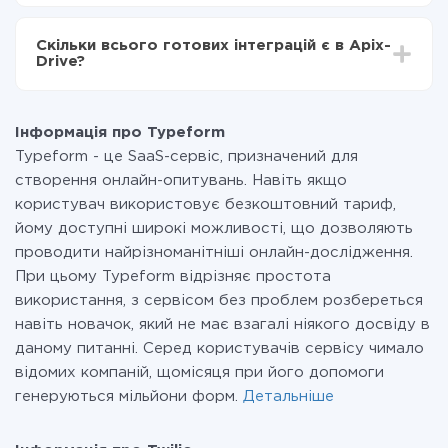
За саму інтеграцію нічого платити не потрібно і на
всіх тарифах доступний повністю весь функціонал.
Скільки всього готових інтеграцій є в Apix-
Ви оплачуєте лише кількість даних, які за фактом
Drive?
передаються з однієї вашої системи в іншу через
наш сервіс. Якщо у вас кількість даних в місяць
На даний час у нас готово 400+ інтеграцій крім
невелика, можете сміливо користуватися
Typeform і Twilio
безкоштовним тарифом або перейти на платний,
Інформація про Typeform
при необхідності. Детальніше про
тарифи
.
Typeform - це SaaS-сервіс, призначений для
створення онлайн-опитувань. Навіть якщо
користувач використовує безкоштовний тариф,
йому доступні широкі можливості, що дозволяють
проводити найрізноманітніші онлайн-дослідження.
При цьому Typeform відрізняє простота
використання, з сервісом без проблем розбереться
навіть новачок, який не має взагалі ніякого досвіду в
даному питанні. Серед користувачів сервісу чимало
відомих компаній, щомісяця при його допомоги
генеруються мільйони форм.
Детальніше