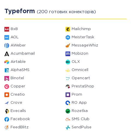
Typeform
(200 готових конекторів)
8x8
Mailchimp
AOL
MeisterTask
AWeber
MessageWhiz
Acumbamail
Mobizon
Airtable
OLX
AlphaSMS
Omnicell
Binotel
Opencart
Copper
PrestaShop
Creatio
Prom
Crove
RO App
Evecalls
Rozetka
Facebook
SMS Club
FeedBlitz
SendPulse