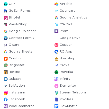
OLX
Airtable
GoZen Forms
Opencart
Binotel
Google Analytics
PrestaShop
CS-Cart
Google Calendar
Prom
Contact Form 7
Google Drive
Qwary
Copper
Google Sheets
RO App
Creatio
Horoshop
Ringostat
Crove
Hotline
Rozetka
Dukaan
Infinity
SellAction
Elementor
Instagram
Stream Telecom
Facebook
Invoiless
WooCommerce
FlowMattic