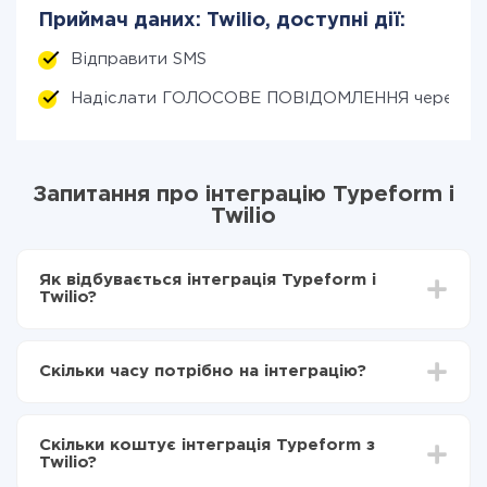
Приймач даних: Twilio, доступні дії:
Відправити SMS
Надіслати ГОЛОСОВЕ ПОВІДОМЛЕННЯ через дз
Запитання про інтеграцію Typeform і
Twilio
Як відбувається інтеграція Typeform і
Twilio?
Для початку потрібно
зареєструватися в ApiX-
Drive
Скільки часу потрібно на інтеграцію?
Вибираєте які дані передавати з Typeform в
Twilio
Залежно від системи, з якої ви будете робити
Включаєте автооновлення
інтеграцію, час налаштування може відрізнятися і
Тепер дані будуть автоматично передаватися з
Скільки коштує інтеграція Typeform з
становити від 5-ти до 30-хвилин. У середньому
Typeform в Twilio
Twilio?
налаштування займає 10-15 хвилин.