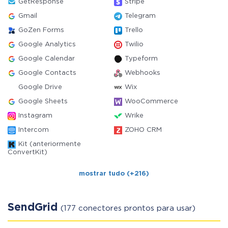
GetResponse
Stripe
Gmail
Telegram
GoZen Forms
Trello
Google Analytics
Twilio
Google Calendar
Typeform
Google Contacts
Webhooks
Google Drive
Wix
Google Sheets
WooCommerce
Instagram
Wrike
Intercom
ZOHO CRM
Kit (anteriormente
ConvertKit)
mostrar tudo (+216)
SendGrid
(177 conectores prontos para usar)