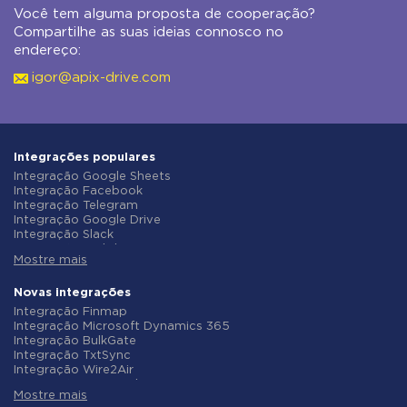
Você tem alguma proposta de cooperação?
Compartilhe as suas ideias connosco no
endereço:
igor@apix-drive.com
Integrações populares
Integração Google Sheets
Integração Facebook
Integração Telegram
Integração Google Drive
Integração Slack
Integração MailChimp
Mostre mais
Integração Gmail
Integração Trello
Integração ClickUp
Novas integrações
Integração Airtable
Integração Finmap
Integração Google Contacts
Integração Microsoft Dynamics 365
Integração OpenAI (ChatGPT)
Integração BulkGate
Integração Instagram
Integração TxtSync
Integração ActiveCampaign
Integração Wire2Air
Integração Typeform
Integração Corezoid
Integração Salesforce CRM
Mostre mais
Integração Infobip