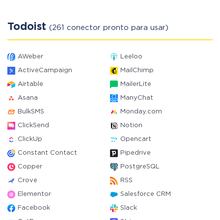
Todoist
(261 conector pronto para usar)
AWeber
Leeloo
ActiveCampaign
MailChimp
Airtable
MailerLite
Asana
ManyChat
BulkSMS
Monday.com
ClickSend
Notion
ClickUp
Opencart
Constant Contact
Pipedrive
Copper
PostgreSQL
Crove
RSS
Elementor
Salesforce CRM
Facebook
Slack