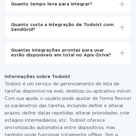
Escolha quais dados transferir de Todoist para
Quanto tempo leva para integrar?
SendGrid
Ative a atualização automática
Dependendo do sistema com o qual você vai integrar,
Agora os dados serão transferidos
o tempo de configuração pode variar e estar entre 5 e
automaticamente de Todoist para SendGrid
Quanto custa a integração de Todoist com
30 minutos. Em média, a configuração leva de 10 a 15
SendGrid?
minutos.
Não é preciso pagar nada pela integração em si, e
todas as funcionalidades estão disponíveis em todas
Quantas integrações prontas para usar
as tarifas. Você paga apenas pela quantidade de
estão disponíveis em total no Apix-Drive?
dados que é realmente transferida de um de seus
sistemas para outro por meio do nosso serviço. Se
No momento, temos prontas para usar296 +
você tem uma pequena quantidade de dados por mês,
integrações, além de Todoist e SendGrid
pode usar com segurança um plano de tarifa gratuita
Informações sobre Todoist
ou mudar para um de pago, se necessário. Mais
Todoist é um serviço de gerenciamento de lista de
detalhes sobre
tarifas
.
tarefas disponível na web, desktop ou aplicativo móvel.
Com sua ajuda, o usuário pode ajustar de forma flexível
os parâmetros das tarefas, incluindo definir e alterar
prazos, definir datas repetidas, alterar prioridades, criar
estágios intermediários, etc. Todoist oferece
sincronização automática entre dispositivos, mas
também pode funcionar totalmente offline. Tem a