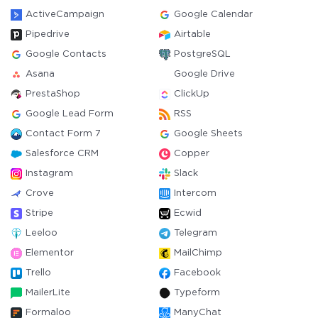
ActiveCampaign
Google Calendar
Pipedrive
Airtable
Google Contacts
PostgreSQL
Asana
Google Drive
PrestaShop
ClickUp
Google Lead Form
RSS
Contact Form 7
Google Sheets
Salesforce CRM
Copper
Instagram
Slack
Crove
Intercom
Stripe
Ecwid
Leeloo
Telegram
Elementor
MailChimp
Trello
Facebook
MailerLite
Typeform
Formaloo
ManyChat