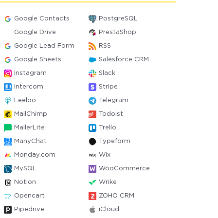
Google Contacts
PostgreSQL
Google Drive
PrestaShop
Google Lead Form
RSS
Google Sheets
Salesforce CRM
Instagram
Slack
Intercom
Stripe
Leeloo
Telegram
MailChimp
Todoist
MailerLite
Trello
ManyChat
Typeform
Monday.com
Wix
MySQL
WooCommerce
Notion
Wrike
Opencart
ZOHO CRM
Pipedrive
iCloud