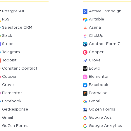
PostgreSQL
ActiveCampaign
RSS
Airtable
Salesforce CRM
Asana
Slack
ClickUp
Stripe
Contact Form 7
Telegram
Copper
Todoist
Crove
Constant Contact
Ecwid
Copper
Elementor
Crove
Facebook
Elementor
Formaloo
Facebook
Gmail
GetResponse
GoZen Forms
Gmail
Google Ads
GoZen Forms
Google Analytics