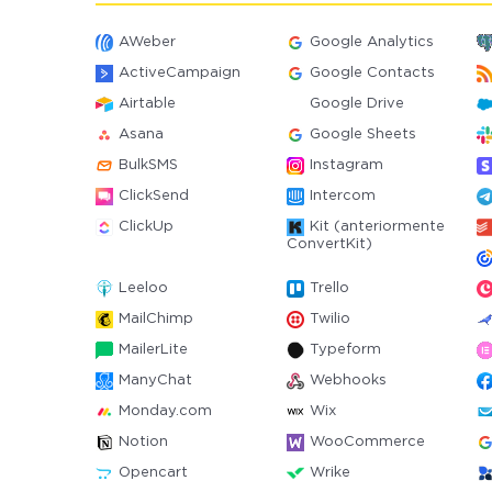
AWeber
Google Analytics
ActiveCampaign
Google Contacts
Airtable
Google Drive
Asana
Google Sheets
BulkSMS
Instagram
ClickSend
Intercom
ClickUp
Kit (anteriormente
ConvertKit)
Leeloo
Trello
MailChimp
Twilio
MailerLite
Typeform
ManyChat
Webhooks
Monday.com
Wix
Notion
WooCommerce
Opencart
Wrike