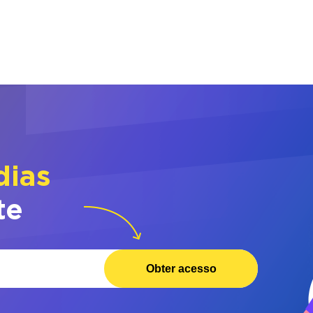
dias
te
Obter acesso