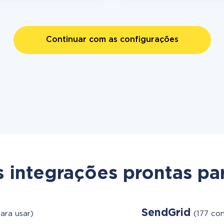
Continuar com as configurações
s integrações prontas par
SendGrid
ara usar)
(177 co