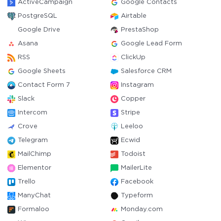
ActiveCampaign
Google Contacts
PostgreSQL
Airtable
Google Drive
PrestaShop
Asana
Google Lead Form
RSS
ClickUp
Google Sheets
Salesforce CRM
Contact Form 7
Instagram
Slack
Copper
Intercom
Stripe
Crove
Leeloo
Telegram
Ecwid
MailChimp
Todoist
Elementor
MailerLite
Trello
Facebook
ManyChat
Typeform
Formaloo
Monday.com