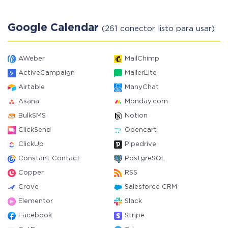
Google Calendar
(261 conector listo para usar)
AWeber
MailChimp
ActiveCampaign
MailerLite
Airtable
ManyChat
Asana
Monday.com
BulkSMS
Notion
ClickSend
Opencart
ClickUp
Pipedrive
Constant Contact
PostgreSQL
Copper
RSS
Crove
Salesforce CRM
Elementor
Slack
Facebook
Stripe