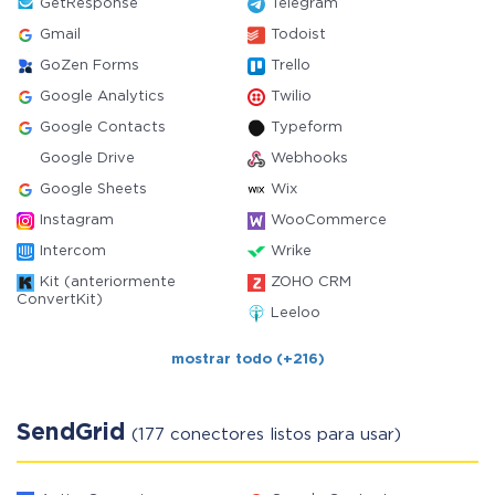
GetResponse
Telegram
Gmail
Todoist
GoZen Forms
Trello
Google Analytics
Twilio
Google Contacts
Typeform
Google Drive
Webhooks
Google Sheets
Wix
Instagram
WooCommerce
Intercom
Wrike
Kit (anteriormente
ZOHO CRM
ConvertKit)
Leeloo
mostrar todo (+216)
SendGrid
(177 conectores listos para usar)