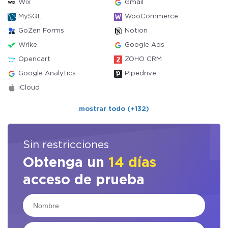
Wix
Gmail
MySQL
WooCommerce
GoZen Forms
Notion
Wrike
Google Ads
Opencart
ZOHO CRM
Google Analytics
Pipedrive
iCloud
mostrar todo (+132)
Sin restricciones
Obtenga un
14 días
acceso de prueba