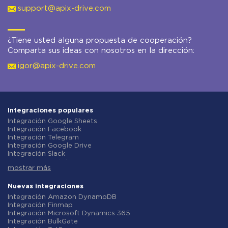
support@apix-drive.com
¿Tiene usted alguna propuesta de cooperación?
Comparta sus ideas con nosotros en la dirección:
igor@apix-drive.com
Integraciones populares
Integración Google Sheets
Integración Facebook
Integración Telegram
Integración Google Drive
Integración Slack
Integración MailChimp
mostrar más
Integración Gmail
Integración Trello
Integración ClickUp
Nuevas integraciones
Integración Airtable
Integración Amazon DynamoDB
Integración Google Contacts
Integración Finmap
Integración OpenAI (ChatGPT)
Integración Microsoft Dynamics 365
Integración Instagram
Integración BulkGate
Integración ActiveCampaign