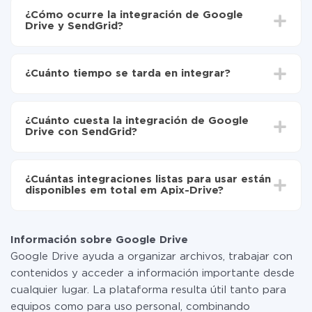
¿Cómo ocurre la integración de Google
Drive y SendGrid?
Para empezar es necesario
registrarse en ApiX-
Drive
¿Cuánto tiempo se tarda en integrar?
Elija qué datos transferir de Google Drive a
SendGrid
Dependiendo del sistema con el que usted hará la
Active la actualización automática
integración, el tiempo de configuración puede variar y
Ahora los datos se transferirán automáticamente
¿Cuánto cuesta la integración de Google
oscilar entre 5 y 30 minutos. En promedio, la
de Google Drive a SendGrid
Drive con SendGrid?
configuración tarda entre 10 y 15 minutos.
No es necesario pagar nada por la integración en sí, y
toda las funcionalidades están disponibles en todas las
¿Cuántas integraciones listas para usar están
tarifas. Usted solo paga por la cantidad de datos que
disponibles em total em Apix-Drive?
realmente se transfieren de uno de sus sistemas a otro
a través de nuestro servicio. Si usted tiene una
Por el momento, tenemos listas para usar296 +
pequeña cantidad de datos por mes, puede usar de
integraciones además de Google Drive y SendGrid
manera segura un plan de tarifa gratuita o cambiar a
Información sobre Google Drive
uno de pago, si es necesario. Más detalles sobre
Google Drive ayuda a organizar archivos, trabajar con
tarifas
.
contenidos y acceder a información importante desde
cualquier lugar. La plataforma resulta útil tanto para
equipos como para uso personal, combinando