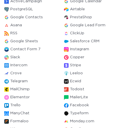
ActiveCampaign
Google Calendar
PostgreSQL
Airtable
Google Contacts
PrestaShop
Asana
Google Lead Form
RSS
ClickUp
Google Sheets
Salesforce CRM
Contact Form 7
Instagram
Slack
Copper
Intercom
Stripe
Crove
Leeloo
Telegram
Ecwid
MailChimp
Todoist
Elementor
MailerLite
Trello
Facebook
ManyChat
Typeform
Formaloo
Monday.com