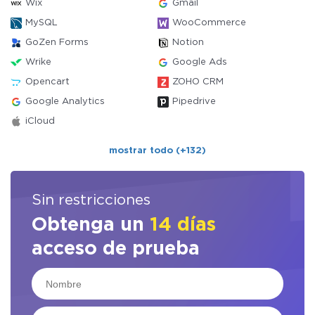
Wix
Gmail
MySQL
WooCommerce
GoZen Forms
Notion
Wrike
Google Ads
Opencart
ZOHO CRM
Google Analytics
Pipedrive
iCloud
mostrar todo (+132)
Sin restricciones
Obtenga un
14 días
acceso de prueba