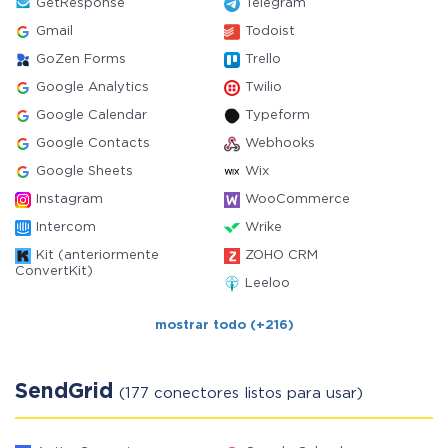
GetResponse
Telegram
Gmail
Todoist
GoZen Forms
Trello
Google Analytics
Twilio
Google Calendar
Typeform
Google Contacts
Webhooks
Google Sheets
Wix
Instagram
WooCommerce
Intercom
Wrike
Kit (anteriormente
ZOHO CRM
ConvertKit)
Leeloo
mostrar todo (+216)
SendGrid
(177 conectores listos para usar)