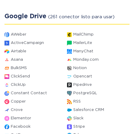
Google Drive
(261 conector listo para usar)
AWeber
MailChimp
ActiveCampaign
MailerLite
Airtable
ManyChat
Asana
Monday.com
BulkSMS
Notion
ClickSend
Opencart
ClickUp
Pipedrive
Constant Contact
PostgreSQL
Copper
RSS
Crove
Salesforce CRM
Elementor
Slack
Facebook
Stripe