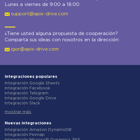
Lunes a viernes de 9:00 a 18:00
support@apix-drive.com
¿Tiene usted alguna propuesta de cooperación?
Comparta sus ideas con nosotros en la dirección:
igor@apix-drive.com
Integraciones populares
Integración Google Sheets
Integración Facebook
Integración Telegram
Integración Google Drive
Integración Slack
Integración MailChimp
mostrar más
Integración Gmail
Integración Trello
Integración ClickUp
Nuevas integraciones
Integración Airtable
Integración Amazon DynamoDB
Integración Google Contacts
Integración Finmap
Integración OpenAI (ChatGPT)
Integración Microsoft Dynamics 365