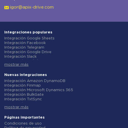
igor@apix-drive.com
Integraciones populares
Integración Google Sheets
Integración Facebook
Integración Telegram
Integración Google Drive
Integración Slack
Integración MailChimp
mostrar más
Integración Gmail
Integración Trello
Integración ClickUp
Nuevas integraciones
Integración Airtable
Integración Amazon DynamoDB
Integración Google Contacts
Integración Finmap
Integración OpenAI (ChatGPT)
Integración Microsoft Dynamics 365
Integración Instagram
Integración BulkGate
Integración ActiveCampaign
Integración TxtSync
Integración Typeform
Integración Wire2Air
Integración Salesforce CRM
mostrar más
Integración Corezoid
Integración Monday.com
Integración Infobip
Integración Notion
Integración Instasent
Páginas importantes
Integración Stripe
Integración AtomPark
Condiciones de uso
Integración AWeber
Integración TXTImpact