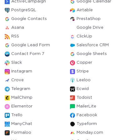
ActiveCampaign
Google Calendar
PostgreSQL
Airtable
Google Contacts
PrestaShop
Asana
Google Drive
RSS
ClickUp
Google Lead Form
Salesforce CRM
Contact Form 7
Google Sheets
Slack
Copper
Instagram
Stripe
Crove
Leeloo
Telegram
Ecwid
MailChimp
Todoist
Elementor
MailerLite
Trello
Facebook
ManyChat
Typeform
Formaloo
Monday.com