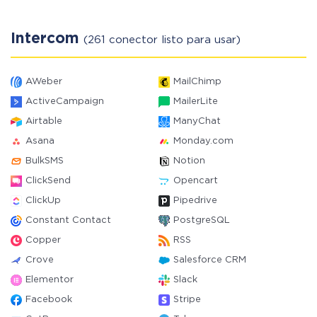
Intercom
(261 conector listo para usar)
AWeber
MailChimp
ActiveCampaign
MailerLite
Airtable
ManyChat
Asana
Monday.com
BulkSMS
Notion
ClickSend
Opencart
ClickUp
Pipedrive
Constant Contact
PostgreSQL
Copper
RSS
Crove
Salesforce CRM
Elementor
Slack
Facebook
Stripe