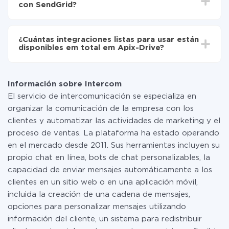
con SendGrid?
configuración tarda entre 10 y 15 minutos.
No es necesario pagar nada por la integración en sí, y
toda las funcionalidades están disponibles en todas las
¿Cuántas integraciones listas para usar están
tarifas. Usted solo paga por la cantidad de datos que
disponibles em total em Apix-Drive?
realmente se transfieren de uno de sus sistemas a otro
a través de nuestro servicio. Si usted tiene una
Por el momento, tenemos listas para usar296 +
pequeña cantidad de datos por mes, puede usar de
integraciones además de Intercom y SendGrid
manera segura un plan de tarifa gratuita o cambiar a
Información sobre Intercom
uno de pago, si es necesario. Más detalles sobre
El servicio de intercomunicación se especializa en
tarifas
.
organizar la comunicación de la empresa con los
clientes y automatizar las actividades de marketing y el
proceso de ventas. La plataforma ha estado operando
en el mercado desde 2011. Sus herramientas incluyen su
propio chat en línea, bots de chat personalizables, la
capacidad de enviar mensajes automáticamente a los
clientes en un sitio web o en una aplicación móvil,
incluida la creación de una cadena de mensajes,
opciones para personalizar mensajes utilizando
información del cliente, un sistema para redistribuir