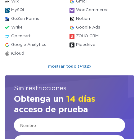
Wix
Gmail
MySQL
WooCommerce
GoZen Forms
Notion
Wrike
Google Ads
Opencart
ZOHO CRM
Google Analytics
Pipedrive
iCloud
mostrar todo (+132)
Sin restricciones
Obtenga un
14 días
acceso de prueba