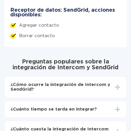
Receptor de datos: SendGrid, acciones
disponibles:
Agregar contacto
Borrar contacto
Preguntas populares sobre la
integración de Intercom y SendGrid
¿Cómo ocurre la integración de Intercom y
SendGrid?
Para empezar es necesario
registrarse en ApiX-
Drive
¿Cuánto tiempo se tarda en integrar?
Elija qué datos transferir de Intercom a SendGrid
Active la actualización automática
Dependiendo del sistema con el que usted hará la
Ahora los datos se transferirán automáticamente
integración, el tiempo de configuración puede variar y
de Intercom a SendGrid
¿Cuánto cuesta la integración de Intercom
oscilar entre 5 y 30 minutos. En promedio, la