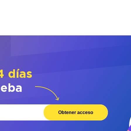
4 días
ueba
Obtener acceso