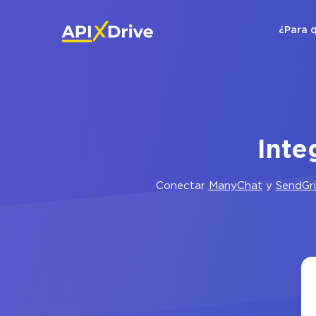
¿Para 
Inte
Conectar
ManyChat
y
SendGr