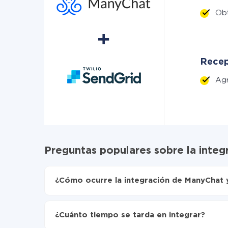
Ob
Recep
Ag
Preguntas populares sobre la inte
¿Cómo ocurre la integración de ManyChat 
Para empezar es necesario
registrarse en Api
Elija qué datos transferir de ManyChat a SendG
¿Cuánto tiempo se tarda en integrar?
Active la actualización automática
Ahora los datos se transferirán automáticame