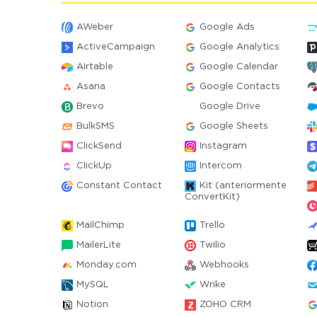
AWeber
Google Ads
ActiveCampaign
Google Analytics
Airtable
Google Calendar
Asana
Google Contacts
Brevo
Google Drive
BulkSMS
Google Sheets
ClickSend
Instagram
ClickUp
Intercom
Constant Contact
Kit (anteriormente
ConvertKit)
MailChimp
Trello
MailerLite
Twilio
Monday.com
Webhooks
MySQL
Wrike
Notion
ZOHO CRM