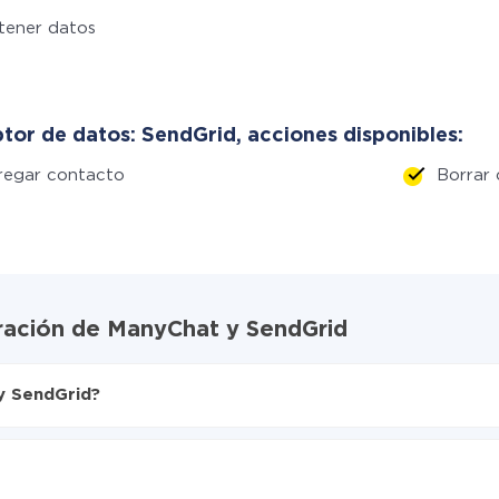
tener datos
tor de datos: SendGrid, acciones disponibles:
regar contacto
Borrar
gración de ManyChat y SendGrid
y SendGrid?
X-Drive
rid
nte de ManyChat a SendGrid