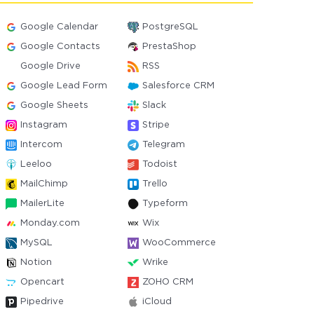
Google Calendar
PostgreSQL
Google Contacts
PrestaShop
Google Drive
RSS
Google Lead Form
Salesforce CRM
Google Sheets
Slack
Instagram
Stripe
Intercom
Telegram
Leeloo
Todoist
MailChimp
Trello
MailerLite
Typeform
Monday.com
Wix
MySQL
WooCommerce
Notion
Wrike
Opencart
ZOHO CRM
Pipedrive
iCloud