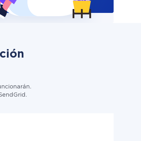
ción
uncionarán.
 SendGrid.