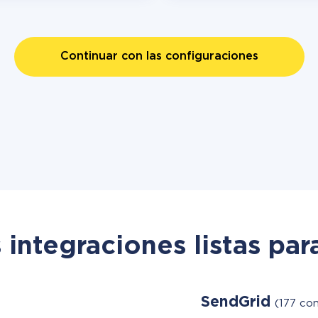
Continuar con las configuraciones
 integraciones listas par
SendGrid
(177 con