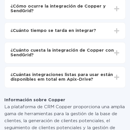
¿Cómo ocurre la integración de Copper y
SendGrid?
Para empezar es necesario
registrarse en ApiX-
Drive
¿Cuánto tiempo se tarda en integrar?
Elija qué datos transferir de Copper a SendGrid
Active la actualización automática
Dependiendo del sistema con el que usted hará la
Ahora los datos se transferirán automáticamente
integración, el tiempo de configuración puede variar y
de Copper a SendGrid
¿Cuánto cuesta la integración de Copper con
oscilar entre 5 y 30 minutos. En promedio, la
SendGrid?
configuración tarda entre 10 y 15 minutos.
No es necesario pagar nada por la integración en sí, y
toda las funcionalidades están disponibles en todas las
¿Cuántas integraciones listas para usar están
tarifas. Usted solo paga por la cantidad de datos que
disponibles em total em Apix-Drive?
realmente se transfieren de uno de sus sistemas a otro
a través de nuestro servicio. Si usted tiene una
Por el momento, tenemos listas para usar296 +
pequeña cantidad de datos por mes, puede usar de
integraciones además de Copper y SendGrid
manera segura un plan de tarifa gratuita o cambiar a
Información sobre Copper
uno de pago, si es necesario. Más detalles sobre
La plataforma de CRM Copper proporciona una amplia
tarifas
.
gama de herramientas para la gestión de la base de
clientes, la generación de clientes potenciales, el
seguimiento de clientes potenciales y la gestión de