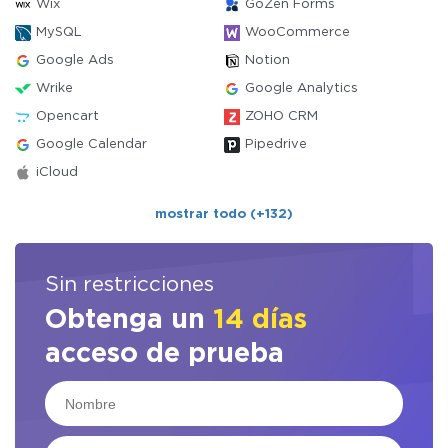
Wix
GoZen Forms
MySQL
WooCommerce
Google Ads
Notion
Wrike
Google Analytics
Opencart
ZOHO CRM
Google Calendar
Pipedrive
iCloud
mostrar todo (+132)
Sin restricciones
Obtenga un
14 días
acceso de prueba