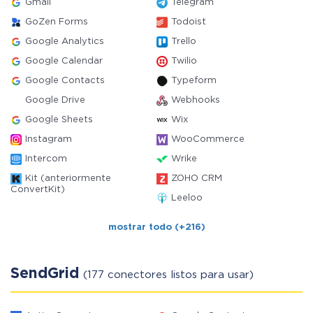
Gmail
Telegram
GoZen Forms
Todoist
Google Analytics
Trello
Google Calendar
Twilio
Google Contacts
Typeform
Google Drive
Webhooks
Google Sheets
Wix
Instagram
WooCommerce
Intercom
Wrike
Kit (anteriormente
ZOHO CRM
ConvertKit)
Leeloo
mostrar todo (+216)
SendGrid
(177 conectores listos para usar)