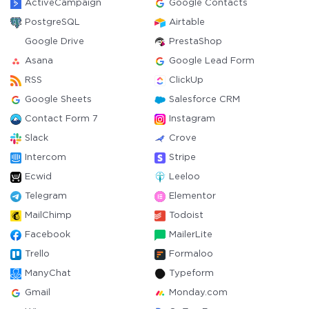
ActiveCampaign
Google Contacts
PostgreSQL
Airtable
Google Drive
PrestaShop
Asana
Google Lead Form
RSS
ClickUp
Google Sheets
Salesforce CRM
Contact Form 7
Instagram
Slack
Crove
Intercom
Stripe
Ecwid
Leeloo
Telegram
Elementor
MailChimp
Todoist
Facebook
MailerLite
Trello
Formaloo
ManyChat
Typeform
Gmail
Monday.com