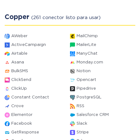
Copper
(261 conector listo para usar)
AWeber
MailChimp
ActiveCampaign
MailerLite
Airtable
ManyChat
Asana
Monday.com
BulkSMS
Notion
ClickSend
Opencart
ClickUp
Pipedrive
Constant Contact
PostgreSQL
Crove
RSS
Elementor
Salesforce CRM
Facebook
Slack
GetResponse
Stripe