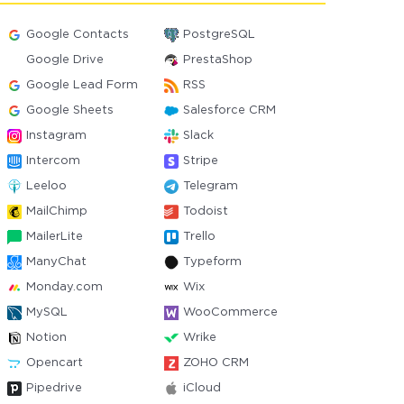
Google Contacts
PostgreSQL
Google Drive
PrestaShop
Google Lead Form
RSS
Google Sheets
Salesforce CRM
Instagram
Slack
Intercom
Stripe
Leeloo
Telegram
MailChimp
Todoist
MailerLite
Trello
ManyChat
Typeform
Monday.com
Wix
MySQL
WooCommerce
Notion
Wrike
Opencart
ZOHO CRM
Pipedrive
iCloud