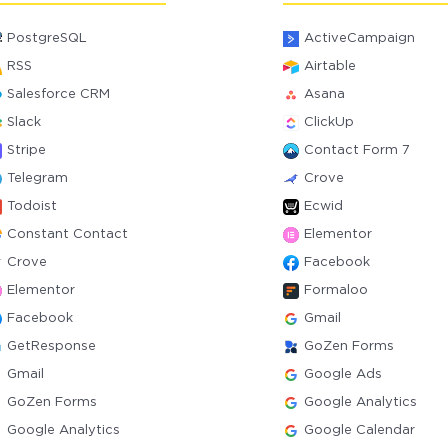
PostgreSQL
ActiveCampaign
RSS
Airtable
Salesforce CRM
Asana
Slack
ClickUp
Stripe
Contact Form 7
Telegram
Crove
Todoist
Ecwid
Constant Contact
Elementor
Crove
Facebook
Elementor
Formaloo
Facebook
Gmail
GetResponse
GoZen Forms
Gmail
Google Ads
GoZen Forms
Google Analytics
Google Analytics
Google Calendar