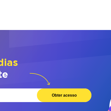
dias
te
Obter acesso