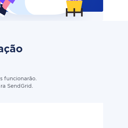
zação
s funcionarão.
ara SendGrid.