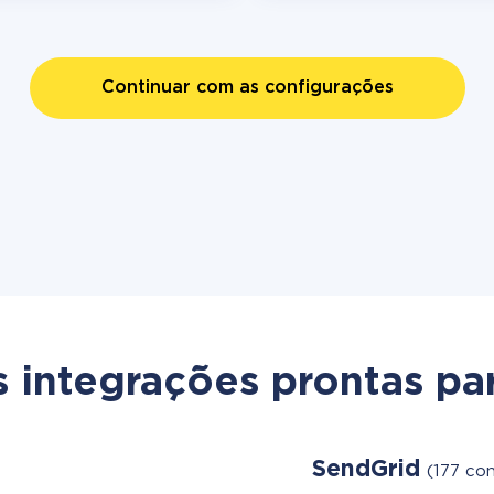
Continuar com as configurações
s integrações prontas par
SendGrid
(177 co