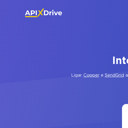
In
Ligar
Copper
e
SendGrid
a