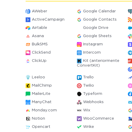
AWeber
Google Calendar
ActiveCampaign
Google Contacts
Airtable
Google Drive
Asana
Google Sheets
BulkSMS
Instagram
ClickSend
Intercom
ClickUp
Kit (anteriormente
ConvertKit)
Leeloo
Trello
MailChimp
Twilio
MailerLite
Typeform
ManyChat
Webhooks
Monday.com
Wix
Notion
WooCommerce
Opencart
Wrike