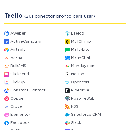
Trello
(261 conector pronto para usar)
AWeber
Leeloo
ActiveCampaign
MailChimp
Airtable
MailerLite
Asana
ManyChat
BulkSMS
Monday.com
ClickSend
Notion
ClickUp
Opencart
Constant Contact
Pipedrive
Copper
PostgreSQL
Crove
RSS
Elementor
Salesforce CRM
Facebook
Slack