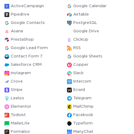
ActiveCampaign
Google Calendar
Pipedrive
Airtable
Google Contacts
PostgreSQL
Asana
Google Drive
PrestaShop
ClickUp
Google Lead Form
RSS
Contact Form 7
Google Sheets
Salesforce CRM
Copper
Instagram
Slack
Crove
Intercom
Stripe
Ecwid
Leeloo
Telegram
Elementor
MailChimp
Todoist
Facebook
MailerLite
Typeform
Formaloo
ManyChat