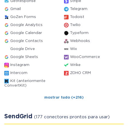
GetResponse
Stripe
Gmail
Telegram
GoZen Forms
Todoist
Google Analytics
Twilio
Google Calendar
Typeform
Google Contacts
Webhooks
Google Drive
Wix
Google Sheets
WooCommerce
Instagram
Wrike
Intercom
ZOHO CRM
Kit (anteriormente
ConvertKit)
mostrar tudo (+216)
SendGrid
(177 conectores prontos para usar)