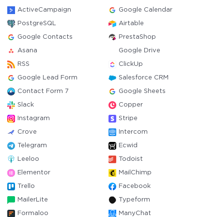
ActiveCampaign
Google Calendar
PostgreSQL
Airtable
Google Contacts
PrestaShop
Asana
Google Drive
RSS
ClickUp
Google Lead Form
Salesforce CRM
Contact Form 7
Google Sheets
Slack
Copper
Instagram
Stripe
Crove
Intercom
Telegram
Ecwid
Leeloo
Todoist
Elementor
MailChimp
Trello
Facebook
MailerLite
Typeform
Formaloo
ManyChat