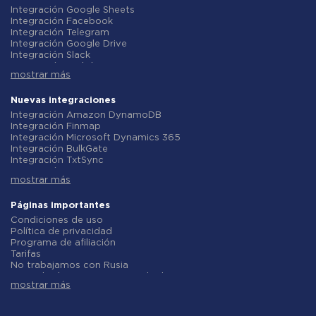
Integración Google Sheets
Integración Facebook
Integración Telegram
Integración Google Drive
Integración Slack
Integración MailChimp
mostrar más
Integración Gmail
Integración Trello
Integración ClickUp
Nuevas integraciones
Integración Airtable
Integración Amazon DynamoDB
Integración Google Contacts
Integración Finmap
Integración OpenAI (ChatGPT)
Integración Microsoft Dynamics 365
Integración Instagram
Integración BulkGate
Integración ActiveCampaign
Integración TxtSync
Integración Typeform
Integración Wire2Air
Integración Salesforce CRM
mostrar más
Integración Corezoid
Integración Monday.com
Integración Infobip
Integración Notion
Integración Instasent
Páginas importantes
Integración Stripe
Integración AtomPark
Condiciones de uso
Integración AWeber
Integración TXTImpact
Política de privacidad
Integración Asana
Integración Campaign Monitor
Programa de afiliación
Integración ZOHO CRM
Integración CM.com
Tarifas
Integración Webhooks
Integración D7 Networks
No trabajamos con Rusia
Integración GetResponse
Integración SMS.to
Acuerdo de procesamiento de datos
Integración WooCommerce
Integración SMSGlobal
mostrar más
Politica de reembolso
Integración Pipedrive
Integración Textlocal
Desarrollo individual
Integración Google Calendar
Integración ShoutOUT
Condiciones del programa de afiliados
Integración Opencart