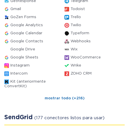
GetResponse
Telegram
Gmail
Todoist
GoZen Forms
Trello
Google Analytics
Twilio
Google Calendar
Typeform
Google Contacts
Webhooks
Google Drive
Wix
Google Sheets
WooCommerce
Instagram
Wrike
Intercom
ZOHO CRM
Kit (anteriormente
ConvertKit)
mostrar todo (+216)
SendGrid
(177 conectores listos para usar)