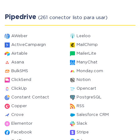
Pipedrive
(261 conector listo para usar)
AWeber
Leeloo
ActiveCampaign
MailChimp
Airtable
MailerLite
Asana
ManyChat
BulkSMS
Monday.com
ClickSend
Notion
ClickUp
Opencart
Constant Contact
PostgreSQL
Copper
RSS
Crove
Salesforce CRM
Elementor
Slack
Facebook
Stripe