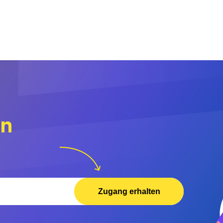
rn
Zugang erhalten