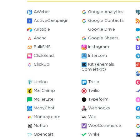
AWeber
Google Analytics
ActiveCampaign
Google Contacts
Airtable
Google Drive
Asana
Google Sheets
BulkSMS
Instagram
ClickSend
Intercom
ClickUp
Kit (ehemals
ConvertKit)
Leeloo
Trello
MailChimp
Twilio
MailerLite
Typeform
ManyChat
Webhooks
Monday.com
Wix
Notion
WooCommerce
Opencart
Wrike