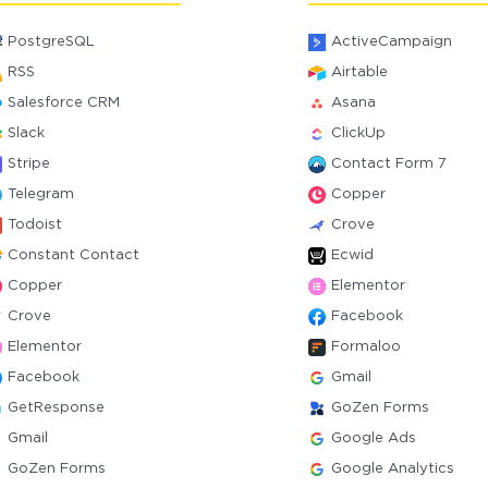
PostgreSQL
ActiveCampaign
RSS
Airtable
Salesforce CRM
Asana
Slack
ClickUp
Stripe
Contact Form 7
Telegram
Copper
Todoist
Crove
Constant Contact
Ecwid
Copper
Elementor
Crove
Facebook
Elementor
Formaloo
Facebook
Gmail
GetResponse
GoZen Forms
Gmail
Google Ads
GoZen Forms
Google Analytics