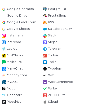
Google Contacts
PostgreSQL
Google Drive
PrestaShop
Google Lead Form
RSS
Google Sheets
Salesforce CRM
Instagram
Slack
Intercom
Stripe
Leeloo
Telegram
MailChimp
Todoist
MailerLite
Trello
ManyChat
Typeform
Monday.com
Wix
MySQL
WooCommerce
Notion
Wrike
Opencart
ZOHO CRM
Pipedrive
iCloud