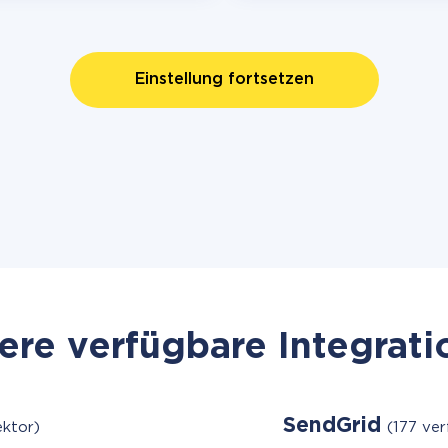
Einstellung fortsetzen
re verfügbare Integrat
SendGrid
ktor)
(177 ve