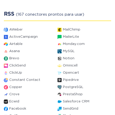
RSS
(167 conectores prontos para usar)
AWeber
MailChimp
ActiveCampaign
MailerLite
Airtable
Monday.com
Asana
MySQL
Brevo
Notion
ClickSend
Omnicell
ClickUp
Opencart
Constant Contact
Pipedrive
Copper
PostgreSQL
Crove
PrestaShop
Ecwid
Salesforce CRM
Facebook
SendGrid