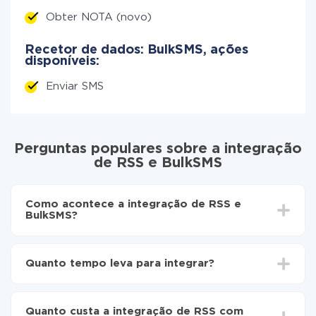
Obter NOTA (novo)
Recetor de dados: BulkSMS, ações
disponíveis:
Enviar SMS
Perguntas populares sobre a integração
de RSS e BulkSMS
Como acontece a integração de RSS e
BulkSMS?
Para começar é preciso
registar-se no ApiX-Drive
Escolha quais dados transferir de RSS para
Quanto tempo leva para integrar?
BulkSMS
Ative a atualização automática
Dependendo do sistema com o qual você vai integrar,
Agora os dados serão transferidos
o tempo de configuração pode variar e estar entre 5 e
automaticamente de RSS para BulkSMS
Quanto custa a integração de RSS com
30 minutos. Em média, a configuração leva de 10 a 15