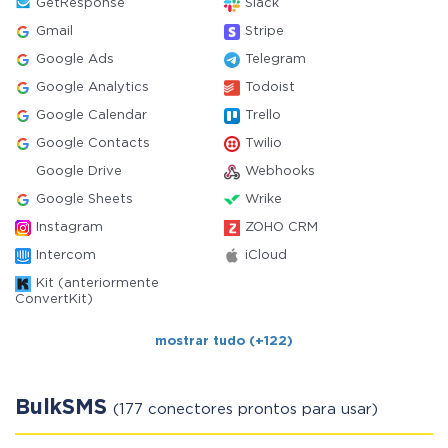
GetResponse
Slack
Gmail
Stripe
Google Ads
Telegram
Google Analytics
Todoist
Google Calendar
Trello
Google Contacts
Twilio
Google Drive
Webhooks
Google Sheets
Wrike
Instagram
ZOHO CRM
Intercom
iCloud
Kit (anteriormente
ConvertKit)
mostrar tudo (+122)
BulkSMS
(177 conectores prontos para usar)