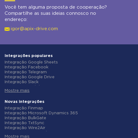
Você tem alguma proposta de cooperação?
Compartilhe as suas ideias connosco no
endereço:
igor@apix-drive.com
Integrações populares
Integração Google Sheets
Integração Facebook
Integração Telegram
Integração Google Drive
Integração Slack
Integração MailChimp
Mostre mais
Integração Gmail
Integração Trello
Integração ClickUp
Novas integrações
Integração Airtable
Integração Finmap
Integração Google Contacts
Integração Microsoft Dynamics 365
Integração OpenAI (ChatGPT)
Integração BulkGate
Integração Instagram
Integração TxtSync
Integração ActiveCampaign
Integração Wire2Air
Integração Typeform
Integração Corezoid
Integração Salesforce CRM
Mostre mais
Integração Infobip