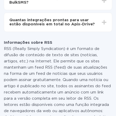
BulkSMS?
minutos.
Não é preciso pagar nada pela integração em si, e
todas as funcionalidades estão disponíveis em todas
Quantas integrações prontas para usar
as tarifas. Você paga apenas pela quantidade de
estão disponíveis em total no Apix-Drive?
dados que é realmente transferida de um de seus
sistemas para outro por meio do nosso serviço. Se
No momento, temos prontas para usar296 +
você tem uma pequena quantidade de dados por mês,
integrações, além de RSS e BulkSMS
pode usar com segurança um plano de tarifa gratuita
Informações sobre RSS
ou mudar para um de pago, se necessário. Mais
RSS (Really Simply Syndication) é um formato de
detalhes sobre
tarifas
.
difusão de conteúdo de texto de sites (notícias,
artigos, etc.) na Internet. Ele permite que os sites
mantenham um feed RSS (feed) de suas atualizações
na forma de um feed de notícias que seus usuários
podem assinar gratuitamente. Quando uma notícia ou
artigo é publicado no site, todos os assinantes do feed
recebem automaticamente um anúncio com um link
para a versão completa em seu leitor de RSS. Os
leitores estão disponíveis como uma função integrada
de navegadores da web ou aplicativos autônomos: