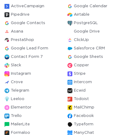
ActiveCampaign
Google Calendar
Pipedrive
Airtable
Google Contacts
PostgreSQL
Asana
Google Drive
PrestaShop
ClickUp
Google Lead Form
Salesforce CRM
Contact Form 7
Google Sheets
Slack
Copper
Instagram
Stripe
Crove
Intercom
Telegram
Ecwid
Leeloo
Todoist
Elementor
MailChimp
Trello
Facebook
MailerLite
Typeform
Formaloo
ManyChat