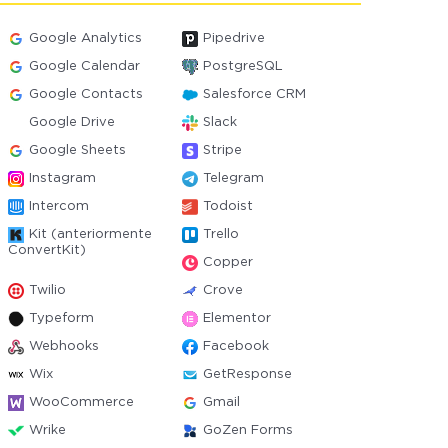
Google Analytics
Pipedrive
Google Calendar
PostgreSQL
Google Contacts
Salesforce CRM
Google Drive
Slack
Google Sheets
Stripe
Instagram
Telegram
Intercom
Todoist
Kit (anteriormente
Trello
ConvertKit)
Copper
Twilio
Crove
Typeform
Elementor
Webhooks
Facebook
Wix
GetResponse
WooCommerce
Gmail
Wrike
GoZen Forms