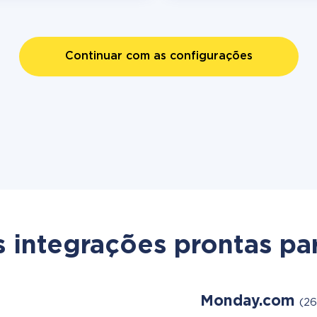
Continuar com as configurações
s integrações prontas par
Monday.com
(26