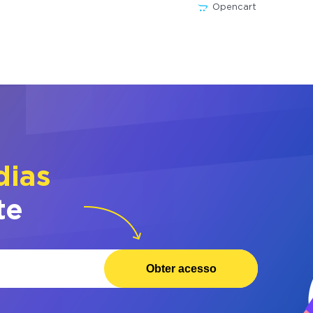
Opencart
dias
te
Obter acesso