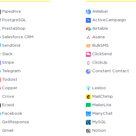
Pipedrive
AWeber
PostgreSQL
ActiveCampaign
PrestaShop
Airtable
Salesforce CRM
Asana
SendGrid
BulkSMS
Slack
ClickSend
Stripe
ClickUp
Telegram
Constant Contact
Todoist
Copper
Leeloo
Crove
MailChimp
Ecwid
MailerLite
Facebook
ManyChat
GetResponse
MySQL
Gmail
Notion