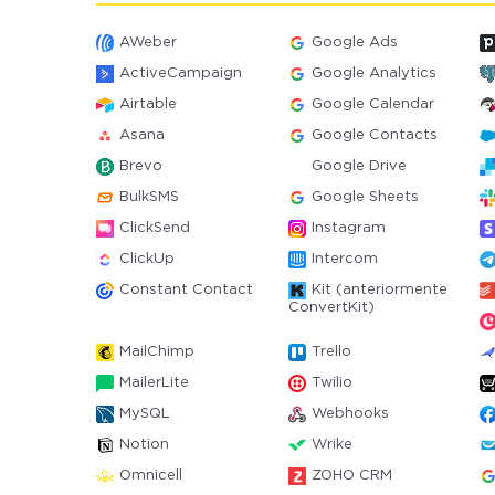
AWeber
Google Ads
ActiveCampaign
Google Analytics
Airtable
Google Calendar
Asana
Google Contacts
Brevo
Google Drive
BulkSMS
Google Sheets
ClickSend
Instagram
ClickUp
Intercom
Constant Contact
Kit (anteriormente
ConvertKit)
MailChimp
Trello
MailerLite
Twilio
MySQL
Webhooks
Notion
Wrike
Omnicell
ZOHO CRM