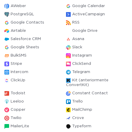
AWeber
Google Calendar
PostgreSQL
ActiveCampaign
Google Contacts
RSS
Airtable
Google Drive
Salesforce CRM
Asana
Google Sheets
Slack
BulkSMS
Instagram
Stripe
ClickSend
Intercom
Telegram
ClickUp
Kit (anteriormente
ConvertKit)
Todoist
Constant Contact
Leeloo
Trello
Copper
MailChimp
Twilio
Crove
MailerLite
Typeform