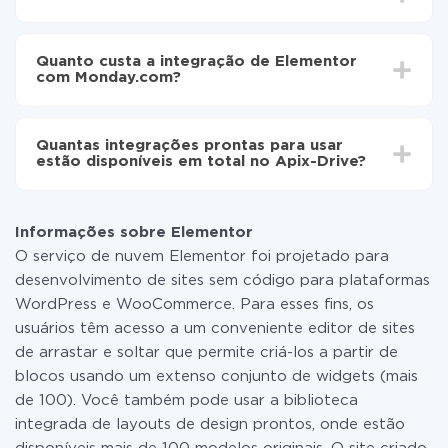
Ative a atualização automática
Dependendo do sistema com o qual você vai integrar,
Agora os dados serão transferidos
o tempo de configuração pode variar e estar entre 5 e
automaticamente de Elementor para Monday.com
Quanto custa a integração de Elementor
30 minutos. Em média, a configuração leva de 10 a 15
com Monday.com?
minutos.
Não é preciso pagar nada pela integração em si, e
todas as funcionalidades estão disponíveis em todas
Quantas integrações prontas para usar
as tarifas. Você paga apenas pela quantidade de
estão disponíveis em total no Apix-Drive?
dados que é realmente transferida de um de seus
sistemas para outro por meio do nosso serviço. Se
No momento, temos prontas para usar296 +
você tem uma pequena quantidade de dados por mês,
integrações, além de Elementor e Monday.com
pode usar com segurança um plano de tarifa gratuita
Informações sobre Elementor
ou mudar para um de pago, se necessário. Mais
O serviço de nuvem Elementor foi projetado para
detalhes sobre
tarifas
.
desenvolvimento de sites sem código para plataformas
WordPress e WooCommerce. Para esses fins, os
usuários têm acesso a um conveniente editor de sites
de arrastar e soltar que permite criá-los a partir de
blocos usando um extenso conjunto de widgets (mais
de 100). Você também pode usar a biblioteca
integrada de layouts de design prontos, onde estão