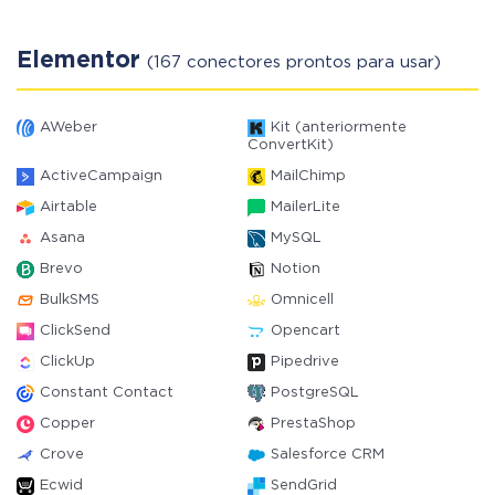
Elementor
(167 conectores prontos para usar)
AWeber
Kit (anteriormente
ConvertKit)
ActiveCampaign
MailChimp
Airtable
MailerLite
Asana
MySQL
Brevo
Notion
BulkSMS
Omnicell
ClickSend
Opencart
ClickUp
Pipedrive
Constant Contact
PostgreSQL
Copper
PrestaShop
Crove
Salesforce CRM
Ecwid
SendGrid