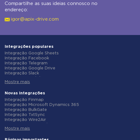
Compartilhe as suas ideias connosco no
endereço:
igor@apix-drive.com
Integrações populares
Integração Google Sheets
Integração Facebook
Integração Telegram
Integração Google Drive
Integração Slack
Integração MailChimp
Mostre mais
Integração Gmail
Integração Trello
Integração ClickUp
Novas integrações
Integração Airtable
Integração Finmap
Integração Google Contacts
Integração Microsoft Dynamics 365
Integração OpenAI (ChatGPT)
Integração BulkGate
Integração Instagram
Integração TxtSync
Integração ActiveCampaign
Integração Wire2Air
Integração Typeform
Integração Corezoid
Integração Salesforce CRM
Mostre mais
Integração Infobip
Integração Monday.com
Integração Instasent
Integração Notion
Integração AtomPark
Páginas importantes