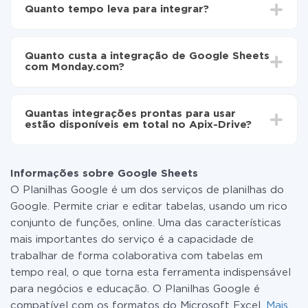
Escolha quais dados transferir de Google Sheets
Quanto tempo leva para integrar?
para Monday.com
Ative a atualização automática
Dependendo do sistema com o qual você vai integrar,
Agora os dados serão transferidos
o tempo de configuração pode variar e estar entre 5 e
automaticamente de Google Sheets para
Quanto custa a integração de Google Sheets
30 minutos. Em média, a configuração leva de 10 a 15
Monday.com
com Monday.com?
minutos.
Não é preciso pagar nada pela integração em si, e
todas as funcionalidades estão disponíveis em todas
Quantas integrações prontas para usar
as tarifas. Você paga apenas pela quantidade de
estão disponíveis em total no Apix-Drive?
dados que é realmente transferida de um de seus
sistemas para outro por meio do nosso serviço. Se
No momento, temos prontas para usar296 +
você tem uma pequena quantidade de dados por mês,
integrações, além de Google Sheets e Monday.com
pode usar com segurança um plano de tarifa gratuita
Informações sobre Google Sheets
ou mudar para um de pago, se necessário. Mais
O Planilhas Google é um dos serviços de planilhas do
detalhes sobre
tarifas
.
Google. Permite criar e editar tabelas, usando um rico
conjunto de funções, online. Uma das características
mais importantes do serviço é a capacidade de
trabalhar de forma colaborativa com tabelas em
tempo real, o que torna esta ferramenta indispensável
para negócios e educação. O Planilhas Google é
compatível com os formatos do Microsoft Excel.
Mais