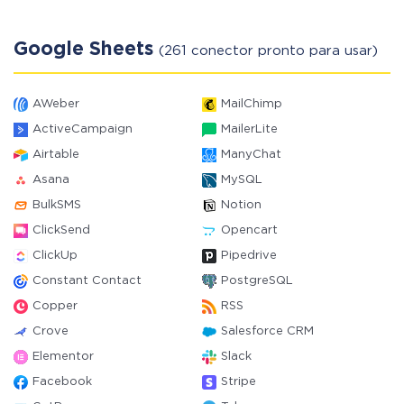
Google Sheets
(261 conector pronto para usar)
AWeber
MailChimp
ActiveCampaign
MailerLite
Airtable
ManyChat
Asana
MySQL
BulkSMS
Notion
ClickSend
Opencart
ClickUp
Pipedrive
Constant Contact
PostgreSQL
Copper
RSS
Crove
Salesforce CRM
Elementor
Slack
Facebook
Stripe