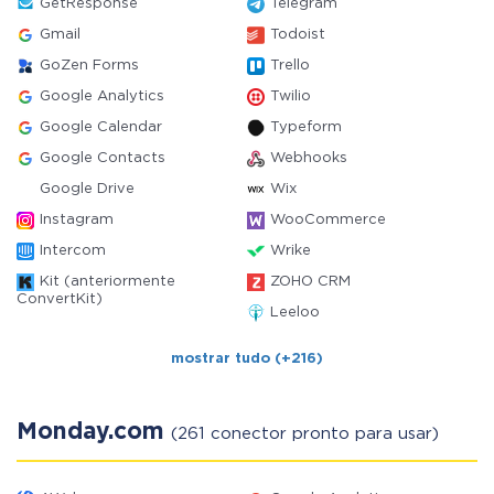
GetResponse
Telegram
Gmail
Todoist
GoZen Forms
Trello
Google Analytics
Twilio
Google Calendar
Typeform
Google Contacts
Webhooks
Google Drive
Wix
Instagram
WooCommerce
Intercom
Wrike
Kit (anteriormente
ZOHO CRM
ConvertKit)
Leeloo
mostrar tudo (+216)
Monday.com
(261 conector pronto para usar)