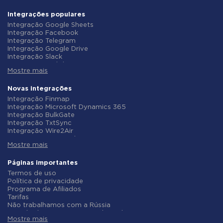
Integrações populares
Integração Google Sheets
Integração Facebook
Integração Telegram
Integração Google Drive
Integração Slack
Integração MailChimp
Mostre mais
Integração Gmail
Integração Trello
Integração ClickUp
Novas integrações
Integração Airtable
Integração Finmap
Integração Google Contacts
Integração Microsoft Dynamics 365
Integração OpenAI (ChatGPT)
Integração BulkGate
Integração Instagram
Integração TxtSync
Integração ActiveCampaign
Integração Wire2Air
Integração Typeform
Integração Corezoid
Integração Salesforce CRM
Mostre mais
Integração Infobip
Integração Monday.com
Integração Instasent
Integração Notion
Integração AtomPark
Páginas importantes
Integração Stripe
Integração TXTImpact
Termos de uso
Integração AWeber
Integração Campaign Monitor
Política de privacidade
Integração Asana
Integração CM.com
Programa de Afiliados
Integração ZOHO CRM
Integração D7 Networks
Tarifas
Integração Webhooks
Integração SMS.to
Não trabalhamos com a Rússia
Integração GetResponse
Integração SMSGlobal
Acordo de Processamento de Dados
Integração WooCommerce
Integração Textlocal
Mostre mais
Politica de reembolso