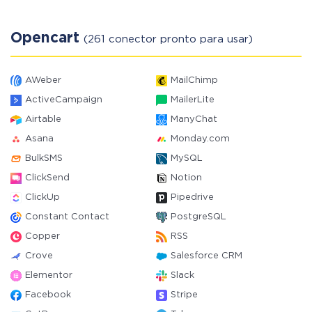
Opencart
(261 conector pronto para usar)
AWeber
MailChimp
ActiveCampaign
MailerLite
Airtable
ManyChat
Asana
Monday.com
BulkSMS
MySQL
ClickSend
Notion
ClickUp
Pipedrive
Constant Contact
PostgreSQL
Copper
RSS
Crove
Salesforce CRM
Elementor
Slack
Facebook
Stripe