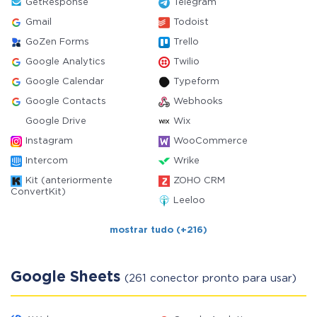
GetResponse
Telegram
Gmail
Todoist
GoZen Forms
Trello
Google Analytics
Twilio
Google Calendar
Typeform
Google Contacts
Webhooks
Google Drive
Wix
Instagram
WooCommerce
Intercom
Wrike
Kit (anteriormente
ZOHO CRM
ConvertKit)
Leeloo
mostrar tudo (+216)
Google Sheets
(261 conector pronto para usar)