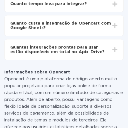
Escolha quais dados transferir de Opencart para
Quanto tempo leva para integrar?
Google Sheets
Ative a atualização automática
Dependendo do sistema com o qual você vai integrar,
Agora os dados serão transferidos
o tempo de configuração pode variar e estar entre 5 e
automaticamente de Opencart para Google Sheets
Quanto custa a integração de Opencart com
30 minutos. Em média, a configuração leva de 10 a 15
Google Sheets?
minutos.
Não é preciso pagar nada pela integração em si, e
todas as funcionalidades estão disponíveis em todas
Quantas integrações prontas para usar
as tarifas. Você paga apenas pela quantidade de
estão disponíveis em total no Apix-Drive?
dados que é realmente transferida de um de seus
sistemas para outro por meio do nosso serviço. Se
No momento, temos prontas para usar296 +
você tem uma pequena quantidade de dados por mês,
integrações, além de Opencart e Google Sheets
pode usar com segurança um plano de tarifa gratuita
Informações sobre Opencart
ou mudar para um de pago, se necessário. Mais
Opencart é uma plataforma de código aberto muito
detalhes sobre
tarifas
.
popular projetada para criar lojas online de forma
rápida e fácil, com um número ilimitado de categorias e
produtos. Além de aberto, possui vantagens como
flexibilidade de personalização, suporte a diversos
serviços de pagamento, além da possibilidade de
instalação de temas e módulos de terceiros. Ele
oferece aos usuários estatísticas detalhadas sobre a