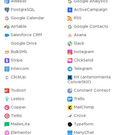
AWeber
Google Analytics
PostgreSQL
ActiveCampaign
Google Calendar
RSS
Airtable
Google Contacts
Salesforce CRM
Asana
Google Drive
Slack
BulkSMS
Instagram
Stripe
ClickSend
Intercom
Telegram
ClickUp
Kit (anteriormente
ConvertKit)
Todoist
Constant Contact
Leeloo
Trello
Copper
MailChimp
Twilio
Crove
MailerLite
Typeform
Elementor
ManyChat