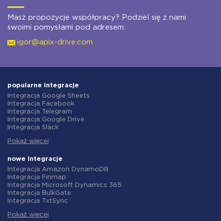
Masz propozycje współpracy? Podziel się z nami
swoimi pomysłami pod adresem:
igor@apix-drive.com
popularne integracje
Integracja Google Sheets
Integracja Facebook
Integracja Telegram
Integracja Google Drive
Integracja Slack
Integracja MailChimp
Pokaż więcej
Integracja Gmail
Integracja Trello
Integracja ClickUp
nowe integracje
Integracja Airtable
Integracja Amazon DynamoDB
Integracja Google Contacts
Integracja Finmap
Integracja OpenAI (ChatGPT)
Integracja Microsoft Dynamics 365
Integracja Instagram
Integracja BulkGate
Integracja ActiveCampaign
Integracja TxtSync
Integracja Typeform
Integracja Wire2Air
Integracja Salesforce CRM
Pokaż więcej
Integracja Corezoid