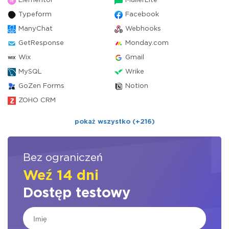
Elementor
MailerLite
Typeform
Facebook
ManyChat
Webhooks
GetResponse
Monday.com
Wix
Gmail
MySQL
Wrike
GoZen Forms
Notion
ZOHO CRM
pokaż wszystko (+216)
Bez ograniczeń
Weź 14 dni
Dostęp testowy