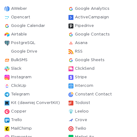
AWeber
Google Analytics
Opencart
ActiveCampaign
Google Calendar
Pipedrive
Airtable
Google Contacts
PostgreSQL
Asana
Google Drive
RSS
BulkSMS
Google Sheets
Slack
ClickSend
Instagram
Stripe
ClickUp
Intercom
Telegram
Constant Contact
Kit (dawniej ConvertKit)
Todoist
Copper
Leeloo
Trello
Crove
MailChimp
Twilio