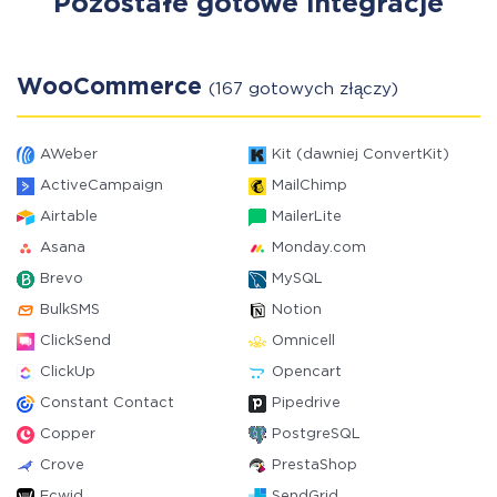
Pozostałe gotowe integracje
WooCommerce
(167 gotowych złączy)
AWeber
Kit (dawniej ConvertKit)
ActiveCampaign
MailChimp
Airtable
MailerLite
Asana
Monday.com
Brevo
MySQL
BulkSMS
Notion
ClickSend
Omnicell
ClickUp
Opencart
Constant Contact
Pipedrive
Copper
PostgreSQL
Crove
PrestaShop
Ecwid
SendGrid