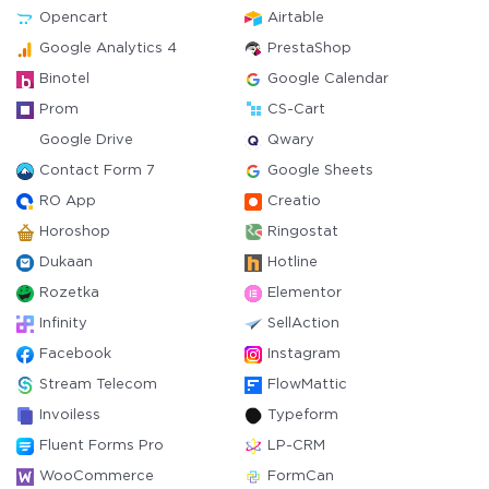
Opencart
Airtable
Google Analytics 4
PrestaShop
Binotel
Google Calendar
Prom
CS-Cart
Google Drive
Qwary
Contact Form 7
Google Sheets
RO App
Creatio
Horoshop
Ringostat
Dukaan
Hotline
Rozetka
Elementor
Infinity
SellAction
Facebook
Instagram
Stream Telecom
FlowMattic
Invoiless
Typeform
Fluent Forms Pro
LP-CRM
WooCommerce
FormCan