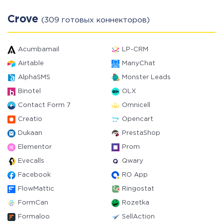
Crove
(309 готовых коннекторов)
Acumbamail
LP-CRM
Airtable
ManyChat
AlphaSMS
Monster Leads
Binotel
OLX
Contact Form 7
Omnicell
Creatio
Opencart
Dukaan
PrestaShop
Elementor
Prom
Evecalls
Qwary
Facebook
RO App
FlowMattic
Ringostat
FormCan
Rozetka
Formaloo
SellAction