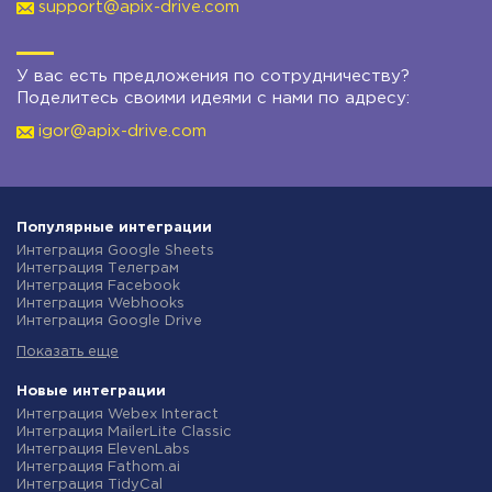
support@apix-drive.com
У вас есть предложения по сотрудничеству?
Поделитесь своими идеями с нами по адресу:
igor@apix-drive.com
Популярные интеграции
Интеграция Google Sheets
Интеграция Телеграм
Интеграция Facebook
Интеграция Webhooks
Интеграция Google Drive
Интеграция Opencart
Показать еще
Интеграция Gmail
Интеграция Rozetka
Интеграция Новая Почта
Новые интеграции
Интеграция Binotel
Интеграция Webex Interact
Интеграция OpenAI (ChatGPT)
Интеграция MailerLite Classic
Интеграция Prom
Интеграция ElevenLabs
Интеграция Приват24
Интеграция Fathom.ai
Интеграция OLX
Интеграция TidyCal