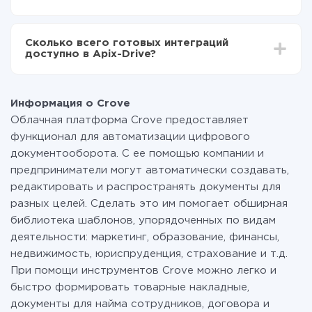
среднем настройка занимает 10-15 минут.
За саму интеграцию ничего платить не нужно и на
всех тарифах доступен полностью весь
Сколько всего готовых интеграций
функционал. Вы оплачиваете только количество
доступно в Apix-Drive?
данных, которые по факту передаются из одной
вашей системы в другую через наш сервис. Если у
На данный момент у нас готово 400+ интеграций
вас количество данных в месяц небольшое, можете
помимо Crove и eSputnik
смело пользоваться бесплатным тарифом или
Информация о Crove
перейти на платный, при необходимости. Подробнее
Облачная платформа Crove предоставляет
о
тарифах
.
функционал для автоматизации цифрового
документооборота. С ее помощью компании и
предприниматели могут автоматически создавать,
редактировать и распространять документы для
разных целей. Сделать это им помогает обширная
библиотека шаблонов, упорядоченных по видам
деятельности: маркетинг, образование, финансы,
недвижимость, юриспруденция, страхование и т.д.
При помощи инструментов Crove можно легко и
быстро формировать товарные накладные,
документы для найма сотрудников, договора и