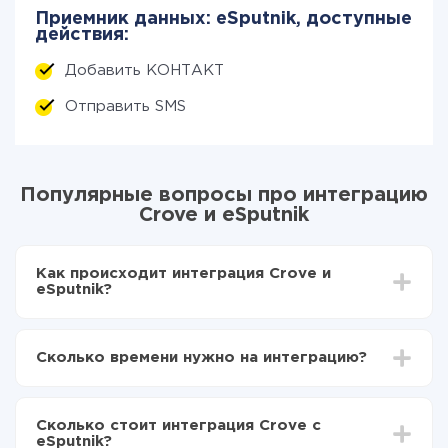
Приемник данных: eSputnik, доступные
действия:
Добавить КОНТАКТ
Отправить SMS
Популярные вопросы про интеграцию
Crove и eSputnik
Как происходит интеграция Crove и
eSputnik?
Для начала нужно
зарегистрироваться в ApiX-
Drive
Сколько времени нужно на интеграцию?
Выбираете какие данные передавать из Crove в
eSputnik
В зависимости от системы, с которой вы будете
Включаете автообновление
делать интеграцию, время настройки может
Теперь данные будут автоматически
Сколько стоит интеграция Crove с
отличаться и составлять от 5-ти до 30-минут. В
передаваться из Crove в eSputnik
eSputnik?