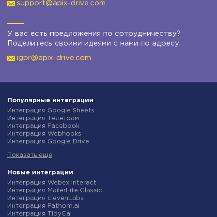
support@apix-drive.com
У вас есть предложения по сотрудничеству?
Поделитесь своими идеями с нами по адресу:
igor@apix-drive.com
Популярные интеграции
Интеграция Google Sheets
Интеграция Телеграм
Интеграция Facebook
Интеграция Webhooks
Интеграция Google Drive
Интеграция Opencart
Показать еще
Интеграция Gmail
Интеграция Rozetka
Интеграция Новая Почта
Новые интеграции
Интеграция Binotel
Интеграция Webex Interact
Интеграция OpenAI (ChatGPT)
Интеграция MailerLite Classic
Интеграция Prom
Интеграция ElevenLabs
Интеграция Приват24
Интеграция Fathom.ai
Интеграция OLX
Интеграция TidyCal