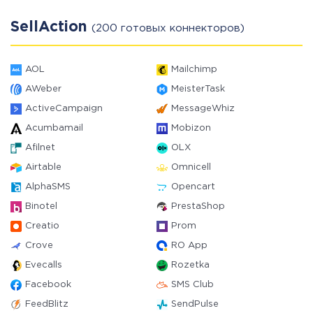
SellAction
(200 готовых коннекторов)
AOL
Mailchimp
AWeber
MeisterTask
ActiveCampaign
MessageWhiz
Acumbamail
Mobizon
Afilnet
OLX
Airtable
Omnicell
AlphaSMS
Opencart
Binotel
PrestaShop
Creatio
Prom
Crove
RO App
Evecalls
Rozetka
Facebook
SMS Club
FeedBlitz
SendPulse