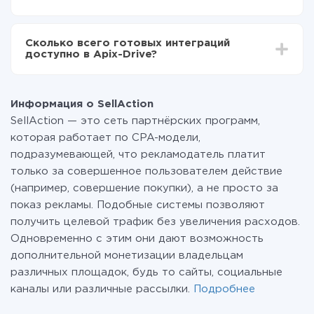
среднем настройка занимает 10-15 минут.
За саму интеграцию ничего платить не нужно и на
всех тарифах доступен полностью весь
Сколько всего готовых интеграций
функционал. Вы оплачиваете только количество
доступно в Apix-Drive?
данных, которые по факту передаются из одной
вашей системы в другую через наш сервис. Если у
На данный момент у нас готово 400+ интеграций
вас количество данных в месяц небольшое, можете
помимо SellAction и 8x8
смело пользоваться бесплатным тарифом или
Информация о SellAction
перейти на платный, при необходимости. Подробнее
SellAction — это сеть партнёрских программ,
о
тарифах
.
которая работает по CPA-модели,
подразумевающей, что рекламодатель платит
только за совершенное пользователем действие
(например, совершение покупки), а не просто за
показ рекламы. Подобные системы позволяют
получить целевой трафик без увеличения расходов.
Одновременно с этим они дают возможность
дополнительной монетизации владельцам
различных площадок, будь то сайты, социальные
каналы или различные рассылки.
Подробнее