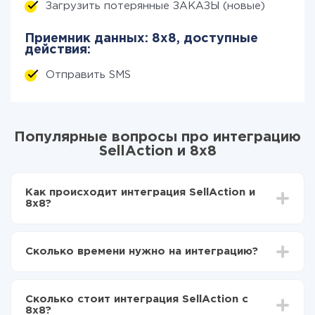
Загрузить потерянные ЗАКАЗЫ (новые)
Приемник данных: 8x8, доступные
действия:
Отправить SMS
Популярные вопросы про интеграцию
SellAction и 8x8
Как происходит интеграция SellAction и
8x8?
Для начала нужно
зарегистрироваться в ApiX-
Drive
Сколько времени нужно на интеграцию?
Выбираете какие данные передавать из
SellAction в 8x8
В зависимости от системы, с которой вы будете
Включаете автообновление
делать интеграцию, время настройки может
Теперь данные будут автоматически
Сколько стоит интеграция SellAction с
отличаться и составлять от 5-ти до 30-минут. В
передаваться из SellAction в 8x8
8x8?