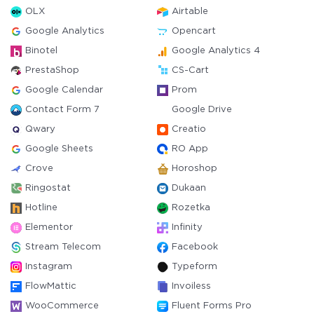
OLX
Airtable
Google Analytics
Opencart
Binotel
Google Analytics 4
PrestaShop
CS-Cart
Google Calendar
Prom
Contact Form 7
Google Drive
Qwary
Creatio
Google Sheets
RO App
Crove
Horoshop
Ringostat
Dukaan
Hotline
Rozetka
Elementor
Infinity
Stream Telecom
Facebook
Instagram
Typeform
FlowMattic
Invoiless
WooCommerce
Fluent Forms Pro