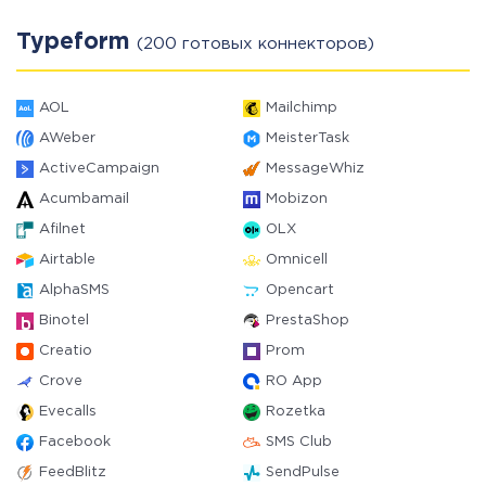
Typeform
(200 готовых коннекторов)
AOL
Mailchimp
AWeber
MeisterTask
ActiveCampaign
MessageWhiz
Acumbamail
Mobizon
Afilnet
OLX
Airtable
Omnicell
AlphaSMS
Opencart
Binotel
PrestaShop
Creatio
Prom
Crove
RO App
Evecalls
Rozetka
Facebook
SMS Club
FeedBlitz
SendPulse