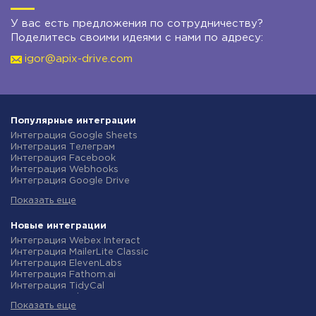
У вас есть предложения по сотрудничеству?
Поделитесь своими идеями с нами по адресу:
igor@apix-drive.com
Популярные интеграции
Интеграция Google Sheets
Интеграция Телеграм
Интеграция Facebook
Интеграция Webhooks
Интеграция Google Drive
Интеграция Opencart
Показать еще
Интеграция Gmail
Интеграция Rozetka
Интеграция Новая Почта
Новые интеграции
Интеграция Binotel
Интеграция Webex Interact
Интеграция OpenAI (ChatGPT)
Интеграция MailerLite Classic
Интеграция Prom
Интеграция ElevenLabs
Интеграция Приват24
Интеграция Fathom.ai
Интеграция OLX
Интеграция TidyCal
Интеграция TurboSMS
Интеграция Olostep
Интеграция SendPulse
Показать еще
Интеграция Gist