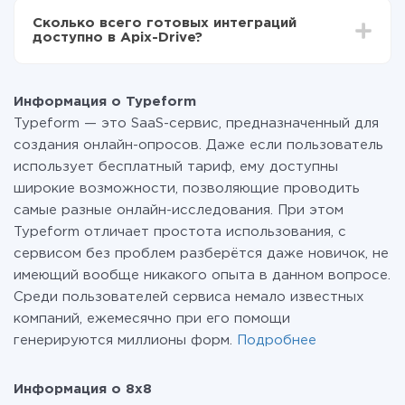
всех тарифах доступен полностью весь
Сколько всего готовых интеграций
функционал. Вы оплачиваете только количество
доступно в Apix-Drive?
данных, которые по факту передаются из одной
вашей системы в другую через наш сервис. Если у
На данный момент у нас готово 400+ интеграций
вас количество данных в месяц небольшое, можете
помимо Typeform и 8x8
смело пользоваться бесплатным тарифом или
Информация о Typeform
перейти на платный, при необходимости. Подробнее
Typeform — это SaaS-сервис, предназначенный для
о
тарифах
.
создания онлайн-опросов. Даже если пользователь
использует бесплатный тариф, ему доступны
широкие возможности, позволяющие проводить
самые разные онлайн-исследования. При этом
Typeform отличает простота использования, с
сервисом без проблем разберётся даже новичок, не
имеющий вообще никакого опыта в данном вопросе.
Среди пользователей сервиса немало известных
компаний, ежемесячно при его помощи
генерируются миллионы форм.
Подробнее
Информация о 8x8