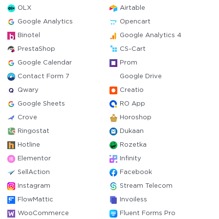
OLX
Airtable
Google Analytics
Opencart
Binotel
Google Analytics 4
PrestaShop
CS-Cart
Google Calendar
Prom
Contact Form 7
Google Drive
Qwary
Creatio
Google Sheets
RO App
Crove
Horoshop
Ringostat
Dukaan
Hotline
Rozetka
Elementor
Infinity
SellAction
Facebook
Instagram
Stream Telecom
FlowMattic
Invoiless
WooCommerce
Fluent Forms Pro