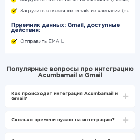
Загрузить открывших emails из кампании (новых
Приемник данных: Gmail, доступные
действия:
Отправить EMAIL
Популярные вопросы про интеграцию
Acumbamail и Gmail
Как происходит интеграция Acumbamail и
Gmail?
Для начала нужно
зарегистрироваться в ApiX-
Drive
Сколько времени нужно на интеграцию?
Выбираете какие данные передавать из
Acumbamail в Gmail
В зависимости от системы, с которой вы будете
Включаете автообновление
делать интеграцию, время настройки может
Теперь данные будут автоматически