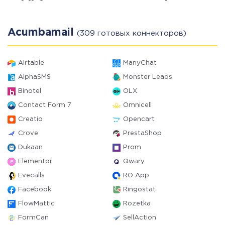
Acumbamail
(309 готовых коннекторов)
Airtable
ManyChat
AlphaSMS
Monster Leads
Binotel
OLX
Contact Form 7
Omnicell
Creatio
Opencart
Crove
PrestaShop
Dukaan
Prom
Elementor
Qwary
Evecalls
RO App
Facebook
Ringostat
FlowMattic
Rozetka
FormCan
SellAction