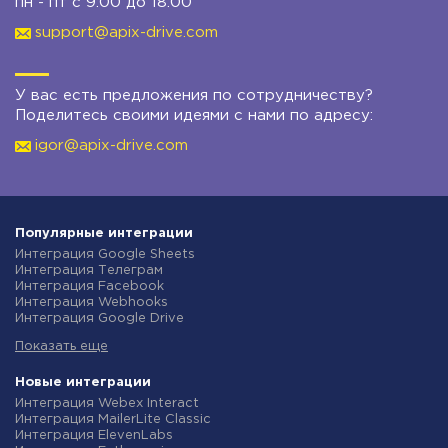
пн - пт с 9:00 до 18:00
support@apix-drive.com
У вас есть предложения по сотрудничеству?
Поделитесь своими идеями с нами по адресу:
igor@apix-drive.com
Популярные интеграции
Интеграция Google Sheets
Интеграция Телеграм
Интеграция Facebook
Интеграция Webhooks
Интеграция Google Drive
Интеграция Opencart
Показать еще
Интеграция Gmail
Интеграция Rozetka
Интеграция Новая Почта
Новые интеграции
Интеграция Binotel
Интеграция Webex Interact
Интеграция OpenAI (ChatGPT)
Интеграция MailerLite Classic
Интеграция Prom
Интеграция ElevenLabs
Интеграция Приват24