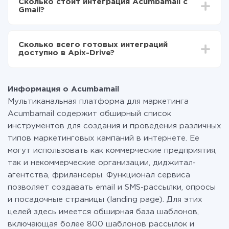
Сколько стоит интеграция Acumbamail с
отличаться и составлять от 5-ти до 30-минут. В
передаваться из Acumbamail в Gmail
Gmail?
среднем настройка занимает 10-15 минут.
За саму интеграцию ничего платить не нужно и на
всех тарифах доступен полностью весь
Сколько всего готовых интеграций
функционал. Вы оплачиваете только количество
доступно в Apix-Drive?
данных, которые по факту передаются из одной
вашей системы в другую через наш сервис. Если у
На данный момент у нас готово 400+ интеграций
вас количество данных в месяц небольшое, можете
помимо Acumbamail и Gmail
смело пользоваться бесплатным тарифом или
Информация о Acumbamail
перейти на платный, при необходимости. Подробнее
Мультиканальная платформа для маркетинга
о
тарифах
.
Acumbamail содержит обширный список
инструментов для создания и проведения различных
типов маркетинговых кампаний в интернете. Ее
могут использовать как коммерческие предприятия,
так и некоммерческие организации, диджитал-
агентства, фрилансеры. Функционал сервиса
позволяет создавать email и SMS-рассылки, опросы
и посадочные страницы (landing page). Для этих
целей здесь имеется обширная база шаблонов,
включающая более 800 шаблонов рассылок и