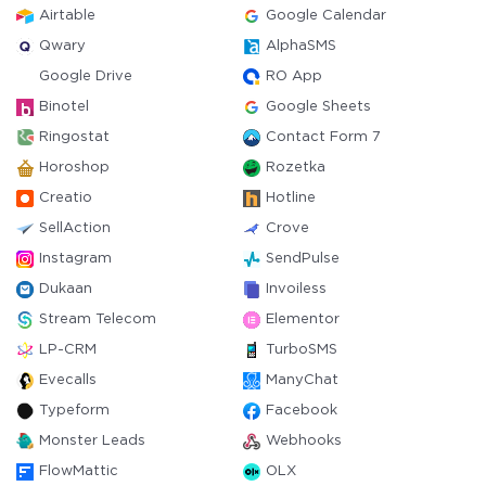
Airtable
Google Calendar
Qwary
AlphaSMS
Google Drive
RO App
Binotel
Google Sheets
Ringostat
Contact Form 7
Horoshop
Rozetka
Creatio
Hotline
SellAction
Crove
Instagram
SendPulse
Dukaan
Invoiless
Stream Telecom
Elementor
LP-CRM
TurboSMS
Evecalls
ManyChat
Typeform
Facebook
Monster Leads
Webhooks
FlowMattic
OLX