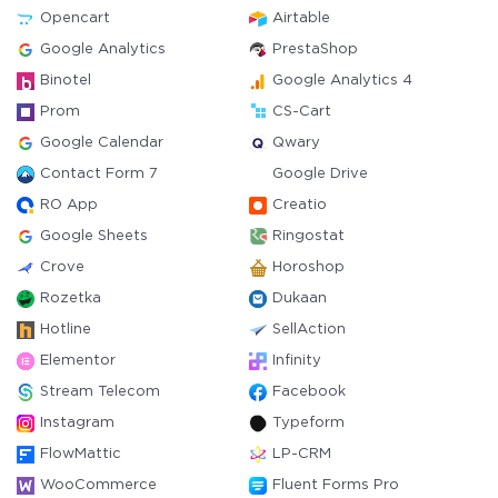
Opencart
Airtable
Google Analytics
PrestaShop
Binotel
Google Analytics 4
Prom
CS-Cart
Google Calendar
Qwary
Contact Form 7
Google Drive
RO App
Creatio
Google Sheets
Ringostat
Crove
Horoshop
Rozetka
Dukaan
Hotline
SellAction
Elementor
Infinity
Stream Telecom
Facebook
Instagram
Typeform
FlowMattic
LP-CRM
WooCommerce
Fluent Forms Pro