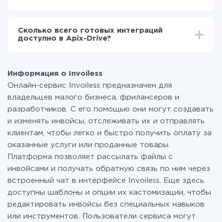
среднем настройка занимает 10-15 минут.
За саму интеграцию ничего платить не нужно и на
всех тарифах доступен полностью весь
Сколько всего готовых интеграций
функционал. Вы оплачиваете только количество
доступно в Apix-Drive?
данных, которые по факту передаются из одной
вашей системы в другую через наш сервис. Если у
На данный момент у нас готово 400+ интеграций
вас количество данных в месяц небольшое, можете
помимо Invoiless и FeedBlitz
смело пользоваться бесплатным тарифом или
Информация о Invoiless
перейти на платный, при необходимости. Подробнее
Онлайн-сервис Invoiless предназначен для
о
тарифах
.
владельцев малого бизнеса, фрилансеров и
разработчиков. С его помощью они могут создавать
и изменять инвойсы, отслеживать их и отправлять
клиентам, чтобы легко и быстро получить оплату за
оказанные услуги или проданные товары.
Платформа позволяет рассылать файлы с
инвойсами и получать обратную связь по ним через
встроенный чат в интерфейсе Invoiless. Еще здесь
доступны шаблоны и опции их кастомизации, чтобы
редактировать инвойсы без специальных навыков
или инструментов. Пользователи сервиса могут