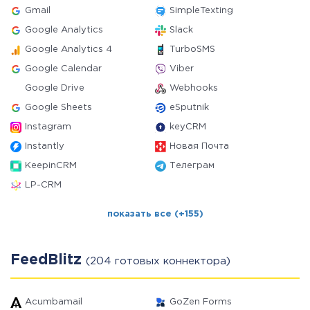
Gmail
SimpleTexting
Google Analytics
Slack
Google Analytics 4
TurboSMS
Google Calendar
Viber
Google Drive
Webhooks
Google Sheets
eSputnik
Instagram
keyCRM
Instantly
Новая Почта
KeepinCRM
Телеграм
LP-CRM
показать все (+155)
FeedBlitz
(204 готовых коннектора)
Acumbamail
GoZen Forms