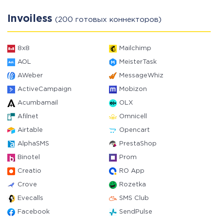
Invoiless
(200 готовых коннекторов)
8x8
Mailchimp
AOL
MeisterTask
AWeber
MessageWhiz
ActiveCampaign
Mobizon
Acumbamail
OLX
Afilnet
Omnicell
Airtable
Opencart
AlphaSMS
PrestaShop
Binotel
Prom
Creatio
RO App
Crove
Rozetka
Evecalls
SMS Club
Facebook
SendPulse