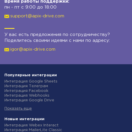
Время работы поддержки:
пн - пт с 9:00 до 18:00
support@apix-drive.com
У вас есть предложения по сотрудничеству?
Поделитесь своими идеями с нами по адресу:
igor@apix-drive.com
Популярные интеграции
Интеграция Google Sheets
Интеграция Телеграм
Интеграция Facebook
Интеграция Webhooks
Интеграция Google Drive
Интеграция Opencart
Показать еще
Интеграция Gmail
Интеграция Rozetka
Интеграция Новая Почта
Новые интеграции
Интеграция Binotel
Интеграция Webex Interact
Интеграция OpenAI (ChatGPT)
Интеграция MailerLite Classic