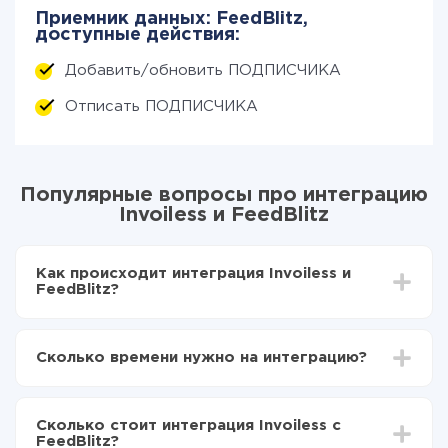
Приемник данных: FeedBlitz,
доступные действия:
Добавить/обновить ПОДПИСЧИКА
Отписать ПОДПИСЧИКА
Популярные вопросы про интеграцию
Invoiless и FeedBlitz
Как происходит интеграция Invoiless и
FeedBlitz?
Для начала нужно
зарегистрироваться в ApiX-
Drive
Сколько времени нужно на интеграцию?
Выбираете какие данные передавать из Invoiless
в FeedBlitz
В зависимости от системы, с которой вы будете
Включаете автообновление
делать интеграцию, время настройки может
Теперь данные будут автоматически
Сколько стоит интеграция Invoiless с
отличаться и составлять от 5-ти до 30-минут. В
передаваться из Invoiless в FeedBlitz
FeedBlitz?