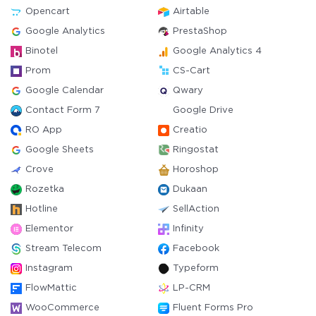
Opencart
Airtable
Google Analytics
PrestaShop
Binotel
Google Analytics 4
Prom
CS-Cart
Google Calendar
Qwary
Contact Form 7
Google Drive
RO App
Creatio
Google Sheets
Ringostat
Crove
Horoshop
Rozetka
Dukaan
Hotline
SellAction
Elementor
Infinity
Stream Telecom
Facebook
Instagram
Typeform
FlowMattic
LP-CRM
WooCommerce
Fluent Forms Pro