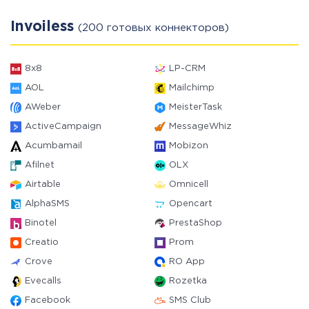
Invoiless
(200 готовых коннекторов)
8x8
LP-CRM
AOL
Mailchimp
AWeber
MeisterTask
ActiveCampaign
MessageWhiz
Acumbamail
Mobizon
Afilnet
OLX
Airtable
Omnicell
AlphaSMS
Opencart
Binotel
PrestaShop
Creatio
Prom
Crove
RO App
Evecalls
Rozetka
Facebook
SMS Club