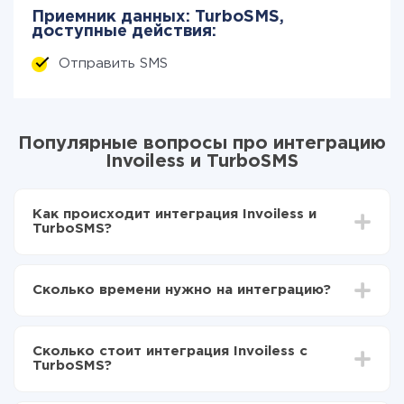
Приемник данных: TurboSMS,
доступные действия:
Отправить SMS
Популярные вопросы про интеграцию
Invoiless и TurboSMS
Как происходит интеграция Invoiless и
TurboSMS?
Для начала нужно
зарегистрироваться в ApiX-
Drive
Сколько времени нужно на интеграцию?
Выбираете какие данные передавать из Invoiless
в TurboSMS
В зависимости от системы, с которой вы будете
Включаете автообновление
делать интеграцию, время настройки может
Теперь данные будут автоматически
Сколько стоит интеграция Invoiless с
отличаться и составлять от 5-ти до 30-минут. В
передаваться из Invoiless в TurboSMS
TurboSMS?
среднем настройка занимает 10-15 минут.
За саму интеграцию ничего платить не нужно и на