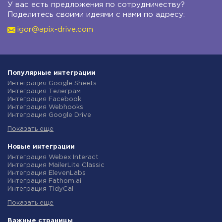
У вас есть предложения по сотрудничеству?
Поделитесь своими идеями с нами по адресу:
igor@apix-drive.com
Популярные интеграции
Интеграция Google Sheets
Интеграция Телеграм
Интеграция Facebook
Интеграция Webhooks
Интеграция Google Drive
Интеграция Opencart
Показать еще
Интеграция Gmail
Интеграция Rozetka
Интеграция Новая Почта
Новые интеграции
Интеграция Binotel
Интеграция Webex Interact
Интеграция OpenAI (ChatGPT)
Интеграция MailerLite Classic
Интеграция Prom
Интеграция ElevenLabs
Интеграция Приват24
Интеграция Fathom.ai
Интеграция OLX
Интеграция TidyCal
Интеграция TurboSMS
Интеграция Olostep
Интеграция SendPulse
Показать еще
Интеграция Gist
Интеграция Horoshop
Интеграция Gyazo
Интеграция Stream Telecom
Интеграция Straico
Важные страницы