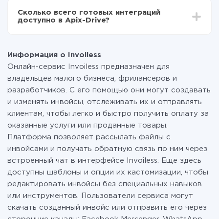
всех тарифах доступен полностью весь
Сколько всего готовых интеграций
функционал. Вы оплачиваете только количество
доступно в Apix-Drive?
данных, которые по факту передаются из одной
вашей системы в другую через наш сервис. Если у
На данный момент у нас готово 400+ интеграций
вас количество данных в месяц небольшое, можете
помимо Invoiless и TurboSMS
смело пользоваться бесплатным тарифом или
Информация о Invoiless
перейти на платный, при необходимости. Подробнее
Онлайн-сервис Invoiless предназначен для
о
тарифах
.
владельцев малого бизнеса, фрилансеров и
разработчиков. С его помощью они могут создавать
и изменять инвойсы, отслеживать их и отправлять
клиентам, чтобы легко и быстро получить оплату за
оказанные услуги или проданные товары.
Платформа позволяет рассылать файлы с
инвойсами и получать обратную связь по ним через
встроенный чат в интерфейсе Invoiless. Еще здесь
доступны шаблоны и опции их кастомизации, чтобы
редактировать инвойсы без специальных навыков
или инструментов. Пользователи сервиса могут
скачать созданный инвойс или отправить его через