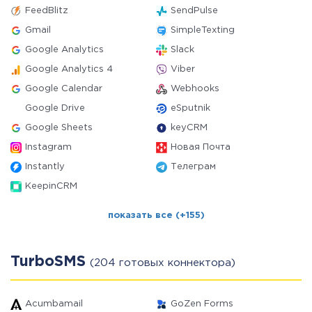
FeedBlitz
SendPulse
Gmail
SimpleTexting
Google Analytics
Slack
Google Analytics 4
Viber
Google Calendar
Webhooks
Google Drive
eSputnik
Google Sheets
keyCRM
Instagram
Новая Почта
Instantly
Телеграм
KeepinCRM
показать все (+155)
TurboSMS
(204 готовых коннектора)
Acumbamail
GoZen Forms