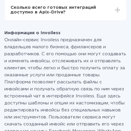
всех тарифах доступен полностью весь
Сколько всего готовых интеграций
функционал. Вы оплачиваете только количество
доступно в Apix-Drive?
данных, которые по факту передаются из одной
вашей системы в другую через наш сервис. Если у
На данный момент у нас готово 400+ интеграций
вас количество данных в месяц небольшое, можете
помимо Invoiless и Afilnet
смело пользоваться бесплатным тарифом или
Информация о Invoiless
перейти на платный, при необходимости. Подробнее
Онлайн-сервис Invoiless предназначен для
о
тарифах
.
владельцев малого бизнеса, фрилансеров и
разработчиков. С его помощью они могут создавать
и изменять инвойсы, отслеживать их и отправлять
клиентам, чтобы легко и быстро получить оплату за
оказанные услуги или проданные товары.
Платформа позволяет рассылать файлы с
инвойсами и получать обратную связь по ним через
встроенный чат в интерфейсе Invoiless. Еще здесь
доступны шаблоны и опции их кастомизации, чтобы
редактировать инвойсы без специальных навыков
или инструментов. Пользователи сервиса могут
скачать созданный инвойс или отправить его через