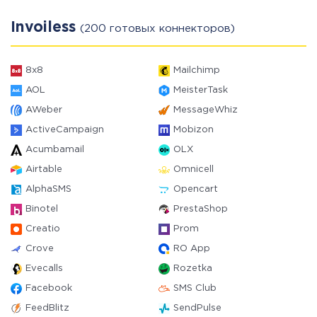
Invoiless
(200 готовых коннекторов)
8x8
Mailchimp
AOL
MeisterTask
AWeber
MessageWhiz
ActiveCampaign
Mobizon
Acumbamail
OLX
Airtable
Omnicell
AlphaSMS
Opencart
Binotel
PrestaShop
Creatio
Prom
Crove
RO App
Evecalls
Rozetka
Facebook
SMS Club
FeedBlitz
SendPulse