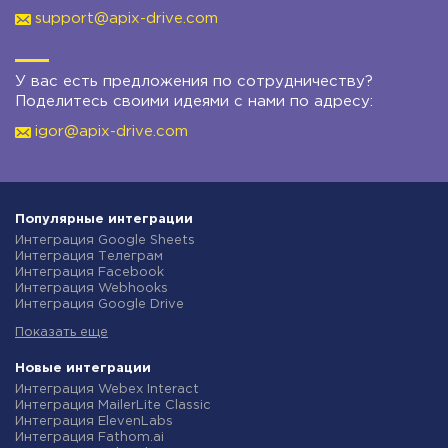
support@apix-drive.com
У вас есть предложения по сотрудничеству?
Поделитесь своими идеями с нами по адресу:
igor@apix-drive.com
Популярные интеграции
Интеграция Google Sheets
Интеграция Телеграм
Интеграция Facebook
Интеграция Webhooks
Интеграция Google Drive
Интеграция Opencart
Показать еще
Интеграция Gmail
Интеграция Rozetka
Интеграция Новая Почта
Новые интеграции
Интеграция Binotel
Интеграция Webex Interact
Интеграция OpenAI (ChatGPT)
Интеграция MailerLite Classic
Интеграция Prom
Интеграция ElevenLabs
Интеграция Приват24
Интеграция Fathom.ai