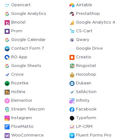
Opencart
Airtable
Google Analytics
PrestaShop
Binotel
Google Analytics 4
Prom
CS-Cart
Google Calendar
Qwary
Contact Form 7
Google Drive
RO App
Creatio
Google Sheets
Ringostat
Crove
Horoshop
Rozetka
Dukaan
Hotline
SellAction
Elementor
Infinity
Stream Telecom
Facebook
Instagram
Typeform
FlowMattic
LP-CRM
WooCommerce
Fluent Forms Pro