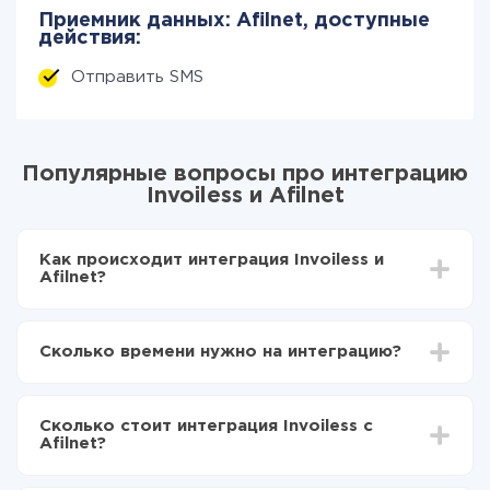
Приемник данных: Afilnet, доступные
действия:
Отправить SMS
Популярные вопросы про интеграцию
Invoiless и Afilnet
Как происходит интеграция Invoiless и
Afilnet?
Для начала нужно
зарегистрироваться в ApiX-
Drive
Сколько времени нужно на интеграцию?
Выбираете какие данные передавать из Invoiless
в Afilnet
В зависимости от системы, с которой вы будете
Включаете автообновление
делать интеграцию, время настройки может
Теперь данные будут автоматически
Сколько стоит интеграция Invoiless с
отличаться и составлять от 5-ти до 30-минут. В
передаваться из Invoiless в Afilnet
Afilnet?
среднем настройка занимает 10-15 минут.
За саму интеграцию ничего платить не нужно и на