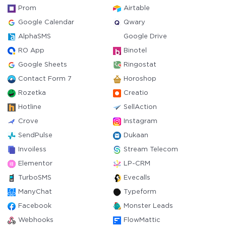
Prom
Airtable
Google Calendar
Qwary
AlphaSMS
Google Drive
RO App
Binotel
Google Sheets
Ringostat
Contact Form 7
Horoshop
Rozetka
Creatio
Hotline
SellAction
Crove
Instagram
SendPulse
Dukaan
Invoiless
Stream Telecom
Elementor
LP-CRM
TurboSMS
Evecalls
ManyChat
Typeform
Facebook
Monster Leads
Webhooks
FlowMattic