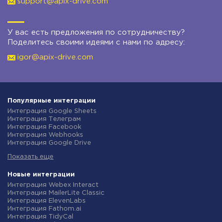
support@apix-drive.com
У вас есть предложения по сотрудничеству?
Поделитесь своими идеями с нами по адресу:
igor@apix-drive.com
Популярные интеграции
Интеграция Google Sheets
Интеграция Телеграм
Интеграция Facebook
Интеграция Webhooks
Интеграция Google Drive
Интеграция Opencart
Показать еще
Интеграция Gmail
Интеграция Rozetka
Интеграция Новая Почта
Новые интеграции
Интеграция Binotel
Интеграция Webex Interact
Интеграция OpenAI (ChatGPT)
Интеграция MailerLite Classic
Интеграция Prom
Интеграция ElevenLabs
Интеграция Приват24
Интеграция Fathom.ai
Интеграция OLX
Интеграция TidyCal