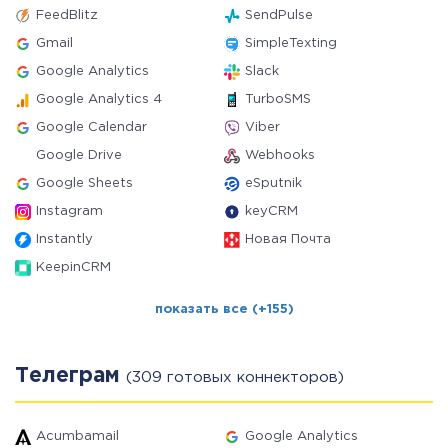
FeedBlitz
SendPulse
Gmail
SimpleTexting
Google Analytics
Slack
Google Analytics 4
TurboSMS
Google Calendar
Viber
Google Drive
Webhooks
Google Sheets
eSputnik
Instagram
keyCRM
Instantly
Новая Почта
KeepinCRM
показать все (+155)
Телеграм
(309 готовых коннекторов)
Acumbamail
Google Analytics