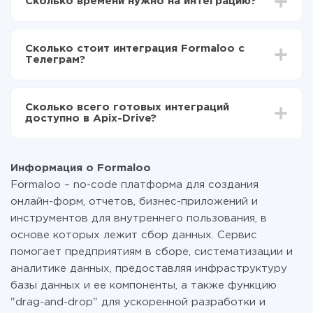
Сколько времени нужно на интеграцию?
Выбираете какие данные передавать из Formaloo
в Телеграм
В зависимости от системы, с которой вы будете
Включаете автообновление
делать интеграцию, время настройки может
Теперь данные будут автоматически
Сколько стоит интеграция Formaloo с
отличаться и составлять от 5-ти до 30-минут. В
передаваться из Formaloo в Телеграм
Телеграм?
среднем настройка занимает 10-15 минут.
За саму интеграцию ничего платить не нужно и на
всех тарифах доступен полностью весь
Сколько всего готовых интеграций
функционал. Вы оплачиваете только количество
доступно в Apix-Drive?
данных, которые по факту передаются из одной
вашей системы в другую через наш сервис. Если у
На данный момент у нас готово 400+ интеграций
вас количество данных в месяц небольшое, можете
помимо Formaloo и Телеграм
смело пользоваться бесплатным тарифом или
Информация о Formaloo
перейти на платный, при необходимости. Подробнее
Formaloo – no-code платформа для создания
о
тарифах
.
онлайн-форм, отчетов, бизнес-приложений и
инструментов для внутреннего пользования, в
основе которых лежит сбор данных. Сервис
помогает предприятиям в сборе, систематизации и
аналитике данных, предоставляя инфраструктуру
базы данных и ее компоненты, а также функцию
"drag-and-drop" для ускоренной разработки и