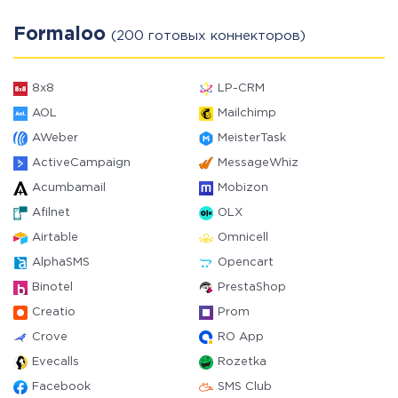
Formaloo
(200 готовых коннекторов)
8x8
LP-CRM
AOL
Mailchimp
AWeber
MeisterTask
ActiveCampaign
MessageWhiz
Acumbamail
Mobizon
Afilnet
OLX
Airtable
Omnicell
AlphaSMS
Opencart
Binotel
PrestaShop
Creatio
Prom
Crove
RO App
Evecalls
Rozetka
Facebook
SMS Club