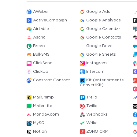
AWeber
Google Ads
ActiveCampaign
Google Analytics
Airtable
Google Calendar
Asana
Google Contacts
Brevo
Google Drive
BulkSMS
Google Sheets
ClickSend
Instagram
ClickUp
Intercom
Constant Contact
Kit (anteriormente
ConvertKit)
MailChimp
Trello
MailerLite
Twilio
Monday.com
Webhooks
MySQL
Wrike
Notion
ZOHO CRM