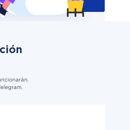
ción
uncionarán.
Telegram.