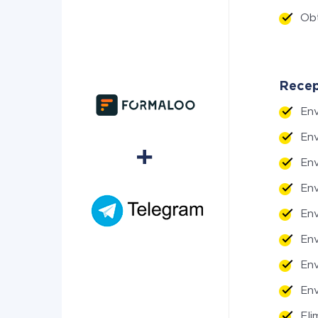
Ob
Recep
En
En
En
En
En
Env
Env
Env
Eli