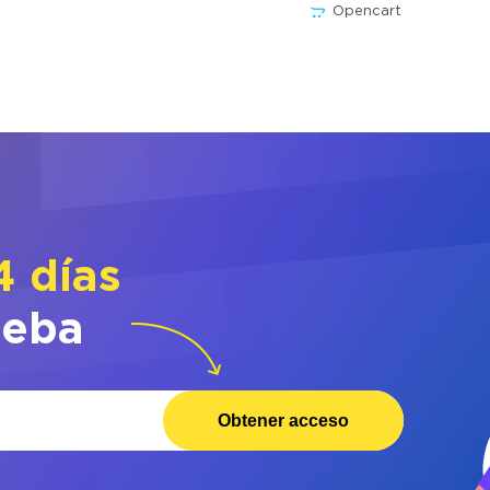
Opencart
4 días
ueba
Obtener acceso