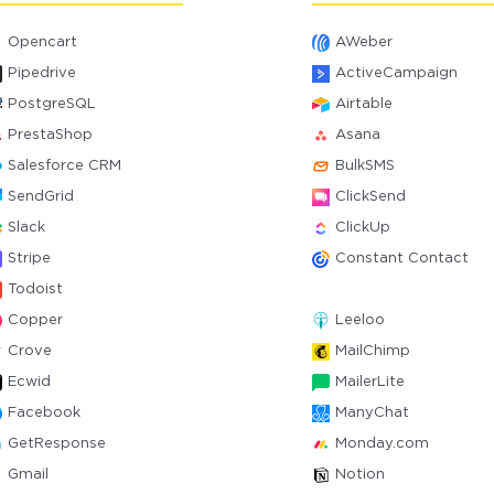
Opencart
AWeber
Pipedrive
ActiveCampaign
PostgreSQL
Airtable
PrestaShop
Asana
Salesforce CRM
BulkSMS
SendGrid
ClickSend
Slack
ClickUp
Stripe
Constant Contact
Todoist
Copper
Leeloo
Crove
MailChimp
Ecwid
MailerLite
Facebook
ManyChat
GetResponse
Monday.com
Gmail
Notion