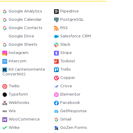
Google Analytics
Pipedrive
Google Calendar
PostgreSQL
Google Contacts
RSS
Google Drive
Salesforce CRM
Google Sheets
Slack
Instagram
Stripe
Intercom
Todoist
Kit (anteriormente
Trello
ConvertKit)
Copper
Twilio
Crove
Typeform
Elementor
Webhooks
Facebook
Wix
GetResponse
WooCommerce
Gmail
Wrike
GoZen Forms