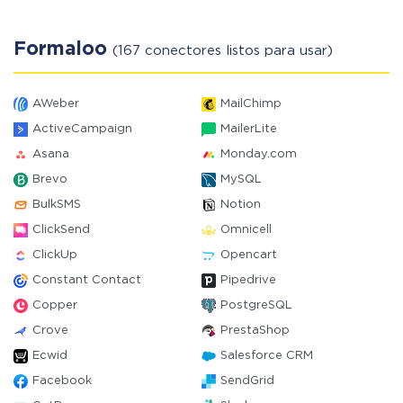
Formaloo
(167 conectores listos para usar)
AWeber
MailChimp
ActiveCampaign
MailerLite
Asana
Monday.com
Brevo
MySQL
BulkSMS
Notion
ClickSend
Omnicell
ClickUp
Opencart
Constant Contact
Pipedrive
Copper
PostgreSQL
Crove
PrestaShop
Ecwid
Salesforce CRM
Facebook
SendGrid