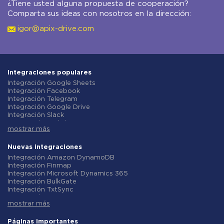
¿Tiene usted alguna propuesta de cooperación?
Comparta sus ideas con nosotros en la dirección:
igor@apix-drive.com
Integraciones populares
Integración Google Sheets
Integración Facebook
Integración Telegram
Integración Google Drive
Integración Slack
Integración MailChimp
mostrar más
Integración Gmail
Integración Trello
Integración ClickUp
Nuevas integraciones
Integración Airtable
Integración Amazon DynamoDB
Integración Google Contacts
Integración Finmap
Integración OpenAI (ChatGPT)
Integración Microsoft Dynamics 365
Integración Instagram
Integración BulkGate
Integración ActiveCampaign
Integración TxtSync
Integración Typeform
Integración Wire2Air
Integración Salesforce CRM
mostrar más
Integración Corezoid
Integración Monday.com
Integración Infobip
Integración Notion
Integración Instasent
Páginas importantes