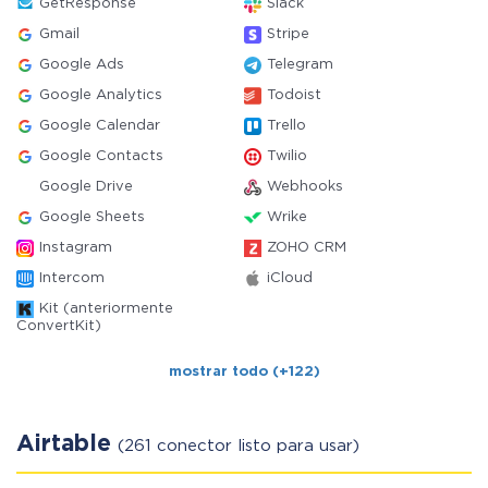
GetResponse
Slack
Gmail
Stripe
Google Ads
Telegram
Google Analytics
Todoist
Google Calendar
Trello
Google Contacts
Twilio
Google Drive
Webhooks
Google Sheets
Wrike
Instagram
ZOHO CRM
Intercom
iCloud
Kit (anteriormente
ConvertKit)
mostrar todo (+122)
Airtable
(261 conector listo para usar)