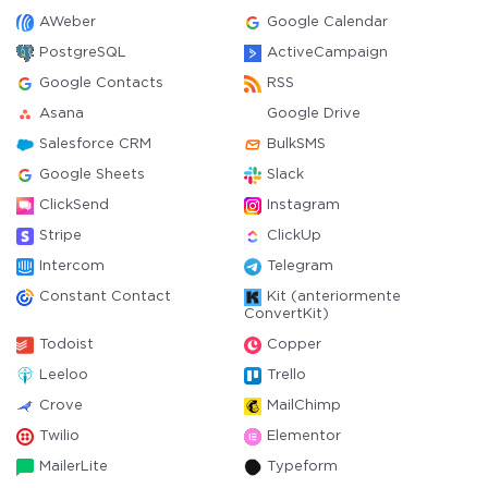
AWeber
Google Calendar
PostgreSQL
ActiveCampaign
Google Contacts
RSS
Asana
Google Drive
Salesforce CRM
BulkSMS
Google Sheets
Slack
ClickSend
Instagram
Stripe
ClickUp
Intercom
Telegram
Constant Contact
Kit (anteriormente
ConvertKit)
Todoist
Copper
Leeloo
Trello
Crove
MailChimp
Twilio
Elementor
MailerLite
Typeform