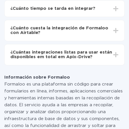
Drive
¿Cuánto tiempo se tarda en integrar?
Elija qué datos transferir de Formaloo a Airtable
Active la actualización automática
Dependiendo del sistema con el que usted hará la
Ahora los datos se transferirán automáticamente
integración, el tiempo de configuración puede variar y
de Formaloo a Airtable
¿Cuánto cuesta la integración de Formaloo
oscilar entre 5 y 30 minutos. En promedio, la
con Airtable?
configuración tarda entre 10 y 15 minutos.
No es necesario pagar nada por la integración en sí, y
toda las funcionalidades están disponibles en todas las
¿Cuántas integraciones listas para usar están
tarifas. Usted solo paga por la cantidad de datos que
disponibles em total em Apix-Drive?
realmente se transfieren de uno de sus sistemas a otro
a través de nuestro servicio. Si usted tiene una
Por el momento, tenemos listas para usar296 +
pequeña cantidad de datos por mes, puede usar de
integraciones además de Formaloo y Airtable
manera segura un plan de tarifa gratuita o cambiar a
Información sobre Formaloo
uno de pago, si es necesario. Más detalles sobre
Formaloo es una plataforma sin código para crear
tarifas
.
formularios en línea, informes, aplicaciones comerciales
y herramientas internas basadas en la recopilación de
datos. El servicio ayuda a las empresas a recopilar,
organizar y analizar datos proporcionando una
infraestructura de base de datos y sus componentes,
así como la funcionalidad de arrastrar y soltar para