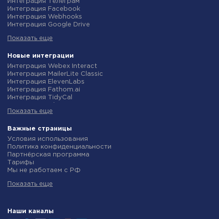
Интеграция Телеграм
Интеграция Facebook
Интеграция Webhooks
Интеграция Google Drive
Интеграция Opencart
Показать еще
Интеграция Gmail
Интеграция Rozetka
Интеграция Новая Почта
Новые интеграции
Интеграция Binotel
Интеграция Webex Interact
Интеграция OpenAI (ChatGPT)
Интеграция MailerLite Classic
Интеграция Prom
Интеграция ElevenLabs
Интеграция Приват24
Интеграция Fathom.ai
Интеграция OLX
Интеграция TidyCal
Интеграция TurboSMS
Интеграция Olostep
Интеграция SendPulse
Показать еще
Интеграция Gist
Интеграция Horoshop
Интеграция Gyazo
Интеграция Stream Telecom
Интеграция Straico
Важные страницы
Интеграция Instagram
Интеграция Rows
Условия использования
Интеграция Google Analytics
Интеграция Firecrawl
Политика конфиденциальности
Интеграция Creatio
Интеграция Binotel SmartCRM
Партнёрская программа
Интеграция Ringostat
Интеграция Perplexity AI
Тарифы
Интеграция Google Calendar
Интеграция Formbricks
Мы не работаем с РФ
Интеграция Airtable
Интеграция Smartlead
Политика возврата средств
Интеграция RO App
Интеграция Getsitecontrol
Показать еще
Индивидуальная разработка
Интеграция WooCommerce
Интеграция Woorise
Условия партнерской программы
Интеграция Crove
Интеграция Riddle
Новости
Интеграция eSputnik
Интеграция Ghost
Маркетинг
Наши каналы
Интеграция PrestaShop
Интеграция Anthropic (Claude)
How-to