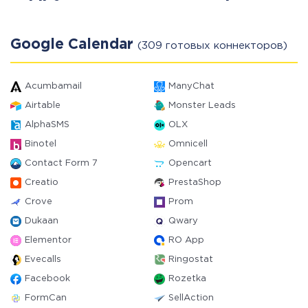
Google Calendar
(309 готовых коннекторов)
Acumbamail
ManyChat
Airtable
Monster Leads
AlphaSMS
OLX
Binotel
Omnicell
Contact Form 7
Opencart
Creatio
PrestaShop
Crove
Prom
Dukaan
Qwary
Elementor
RO App
Evecalls
Ringostat
Facebook
Rozetka
FormCan
SellAction