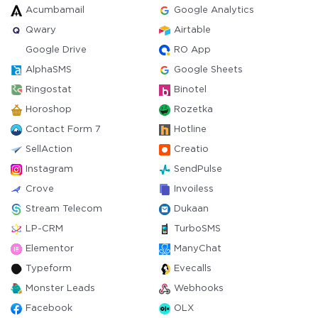
Acumbamail
Google Analytics
Qwary
Airtable
Google Drive
RO App
AlphaSMS
Google Sheets
Ringostat
Binotel
Horoshop
Rozetka
Contact Form 7
Hotline
SellAction
Creatio
Instagram
SendPulse
Crove
Invoiless
Stream Telecom
Dukaan
LP-CRM
TurboSMS
Elementor
ManyChat
Typeform
Evecalls
Monster Leads
Webhooks
Facebook
OLX