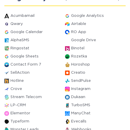
Acumbamail
Google Analytics
Qwary
Airtable
Google Calendar
RO App
AlphaSMS
Google Drive
Ringostat
Binotel
Google Sheets
Rozetka
Contact Form 7
Horoshop
SellAction
Creatio
Hotline
SendPulse
Crove
Instagram
Stream Telecom
Dukaan
LP-CRM
TurboSMS
Elementor
ManyChat
Typeform
Evecalls
Monster Leads
Webhooks