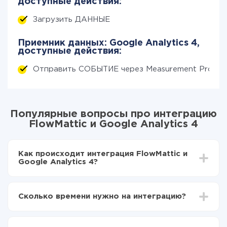
доступные действия:
Загрузить ДАННЫЕ
Приемник данных: Google Analytics 4,
доступные действия:
Отправить СОБЫТИЕ через Measurement Protoc
Популярные вопросы про интеграцию
FlowMattic и Google Analytics 4
Как происходит интеграция FlowMattic и
Google Analytics 4?
Для начала нужно
зарегистрироваться в ApiX-
Drive
Сколько времени нужно на интеграцию?
Выбираете какие данные передавать из
FlowMattic в Google Analytics 4
В зависимости от системы, с которой вы будете
Включаете автообновление
делать интеграцию, время настройки может
Теперь данные будут автоматически