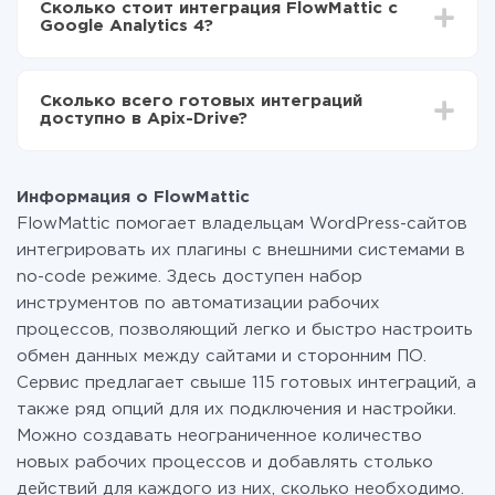
Сколько стоит интеграция FlowMattic с
отличаться и составлять от 5-ти до 30-минут. В
передаваться из FlowMattic в Google Analytics 4
Google Analytics 4?
среднем настройка занимает 10-15 минут.
За саму интеграцию ничего платить не нужно и на
всех тарифах доступен полностью весь
Сколько всего готовых интеграций
функционал. Вы оплачиваете только количество
доступно в Apix-Drive?
данных, которые по факту передаются из одной
вашей системы в другую через наш сервис. Если у
На данный момент у нас готово 400+ интеграций
вас количество данных в месяц небольшое, можете
помимо FlowMattic и Google Analytics 4
смело пользоваться бесплатным тарифом или
Информация о FlowMattic
перейти на платный, при необходимости. Подробнее
FlowMattic помогает владельцам WordPress-сайтов
о
тарифах
.
интегрировать их плагины с внешними системами в
no-code режиме. Здесь доступен набор
инструментов по автоматизации рабочих
процессов, позволяющий легко и быстро настроить
обмен данных между сайтами и сторонним ПО.
Сервис предлагает свыше 115 готовых интеграций, а
также ряд опций для их подключения и настройки.
Можно создавать неограниченное количество
новых рабочих процессов и добавлять столько
действий для каждого из них, сколько необходимо.