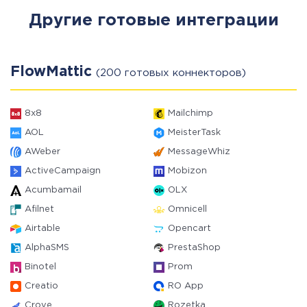
Другие готовые интеграции
FlowMattic
(200 готовых коннекторов)
8x8
Mailchimp
AOL
MeisterTask
AWeber
MessageWhiz
ActiveCampaign
Mobizon
Acumbamail
OLX
Afilnet
Omnicell
Airtable
Opencart
AlphaSMS
PrestaShop
Binotel
Prom
Creatio
RO App
Crove
Rozetka