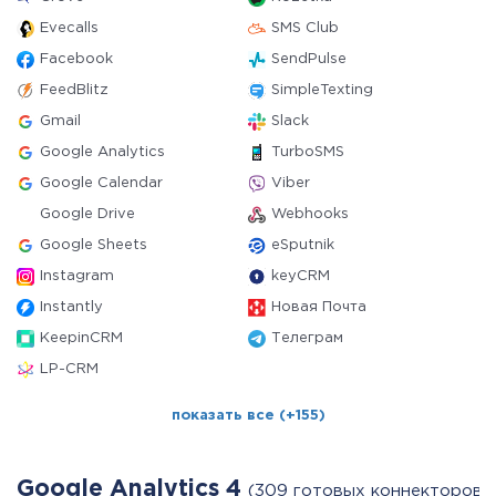
Evecalls
SMS Club
Facebook
SendPulse
FeedBlitz
SimpleTexting
Gmail
Slack
Google Analytics
TurboSMS
Google Calendar
Viber
Google Drive
Webhooks
Google Sheets
eSputnik
Instagram
keyCRM
Instantly
Новая Почта
KeepinCRM
Телеграм
LP-CRM
показать все (+155)
Google Analytics 4
(309 готовых коннекторов)